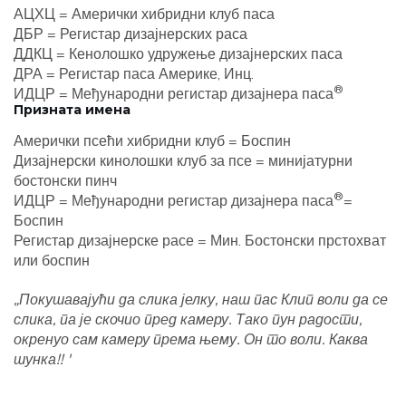
АЦХЦ = Амерички хибридни клуб паса
ДБР = Регистар дизајнерских раса
ДДКЦ = Кенолошко удружење дизајнерских паса
ДРА = Регистар паса Америке, Инц.
®
ИДЦР = Међународни регистар дизајнера паса
Призната имена
Амерички псећи хибридни клуб = Боспин
Дизајнерски кинолошки клуб за псе = минијатурни
бостонски пинч
®
ИДЦР = Међународни регистар дизајнера паса
=
Боспин
Регистар дизајнерске расе = Мин. Бостонски прстохват
или боспин
„Покушавајући да слика јелку, наш пас Клип воли да се
слика, па је скочио пред камеру. Тако пун радости,
окренуо сам камеру према њему. Он то воли. Каква
шунка!! '