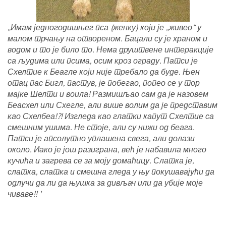
„Имам једногодишњег пса (женку) који је „живео“ у
малом трчању на отвореном. Бацали су је храном и
водом и то је било то. Нема друштвене интеракције
са људима или псима, осим кроз ограду. Патси је
Схелтие к Беагле који није требало да буде. Њен
отац пас Бигл, пастув, је побегао, попео се у тор
мајке Шелти и воила! Размишљао сам да је назовем
Беасхел или Схегле, али више волим да је представим
као Схелбеа!?! Изгледа као глатки капут Схелтие са
смешним ушима. Не стоје, али су нижи од беага.
Патси је апсолутно уплашена свега, али долази
около. Иако је још разиграна, већ је набавила много
кучића и загрева се за моју домаћицу. Слатка је,
слатка, слатка и смешна гледа у њу покушавајући да
одлучи да ли да њушка за дивљач или да убије моје
чиваве!! '