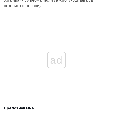
Узгајивачи су веома чести за узгој укрштања са
неколико генерација.
ad
Препознавање