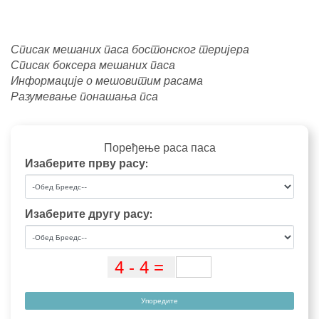
Списак мешаних паса бостонског теријера
Списак боксера мешаних паса
Информације о мешовитим расама
Разумевање понашања пса
Поређење раса паса
Изаберите прву расу:
Изаберите другу расу:
Упоредите