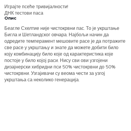
Играјте псеће тривијалности!
ДНК тестови паса
Опис
Беагле Схелтие није чистокрвни пас. То је укрштање
Бигла и Шетландског овчара. Најбољи начин да
одредите темперамент мешовите расе је да потражите
све расе у укрштању и знате да можете добити било
коју комбинацију било које од карактеристика које
постоје у било којој раси. Нису сви ови узгојени
дизајнерски хибридни пси 50% чистокрвни до 50%
чистокрвни. Узгајивачи су веома чести за узгој
укрштања са неколико генерација.