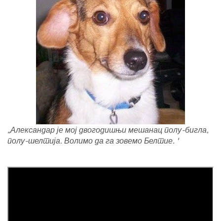
„Александар је мој двогодишњи мешанац полу-бигла,
полу-шелтија. Волимо да га зовемо Белтие. '