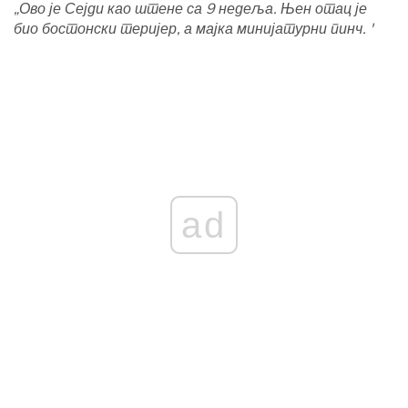
„Ово је Сејди као штене са 9 недеља. Њен отац је
био бостонски теријер, а мајка минијатурни пинч. '
ad