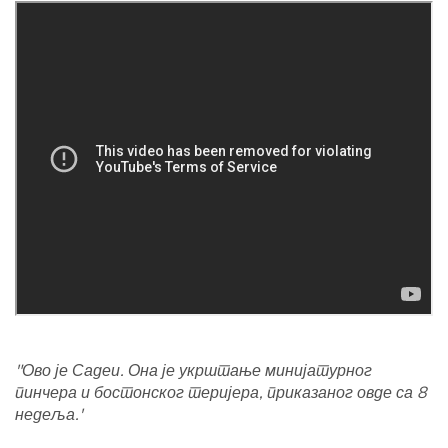
"Ово је Садеи. Она је укрштање минијатурног
пинчера и бостонског теријера, приказаног овде са 8
недеља.'