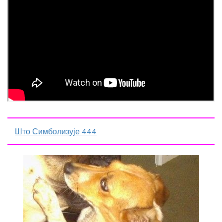
Што Симболизује 444