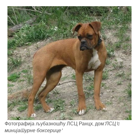
Фотографија љубазношћу ЛСЦ Ранцх, дом
'ЛСЦ'с
минијатурне боксерице'