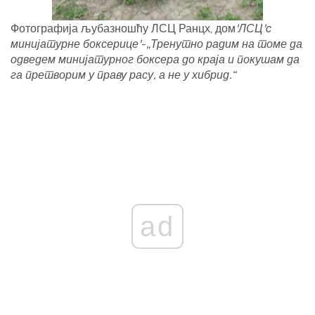
Фотографија љубазношћу ЛСЦ Ранцх, дом
'ЛСЦ'с
минијатурне боксерице'
-
„Тренутно радим на томе да
одведем минијатурног боксера до краја и покушам да
га претворим у праву расу, а не у хибрид.“
ad