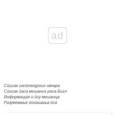
ad
Списак шетландских овчара
Списак паса мешаних раса Бигл
Информације о псу мешанца
Разумевање понашања пса