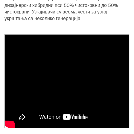
дизајнерски хибридни пси 50% чистокрвни до 50%
чистокрвни. Узгајивачи су веома чести за узгој
укрштања са неколико генерација.