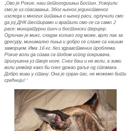
„Ово је Рокие, наш петогодишњи Боспин. Усвојили
смо је из спасавања. Због њеног јединственог
изгледа и многих питања о њеној раси, одлучили смо
да јој ДНК тестирамо и вратили смо се са само 2
расе: минијатурни пинч и бостонски теријер.
Одличан је микс, сладак колико год може, врло лак за
дресуру, минимално лиња и добро се слаже са нашим
заморцем. Има 16 кг. без здравствених проблема.
Рокие воли да спава са тобом испод покривача,
пригушена уз твоје ноге. Снег баш и не воли, а зими
воли џемпер како би снег држао даље од стомака.
Добро живи у стану. Она је сјајан пас, не можемо бити
срећнији! '