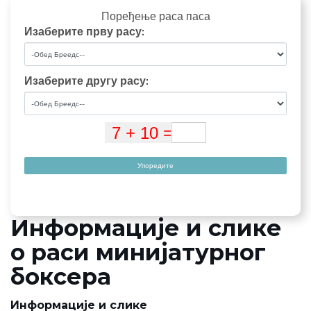
Поређење раса паса
Изаберите прву расу:
Изаберите другу расу:
Упоредите
Информације и слике
о раси минијатурног
боксера
Информације и слике