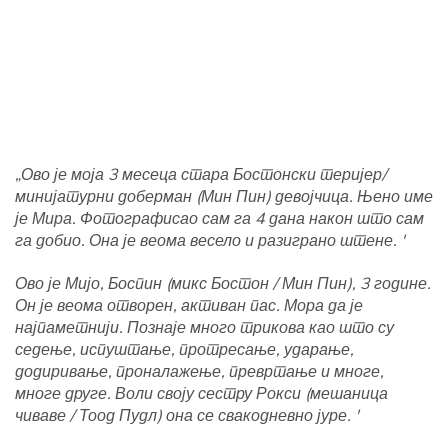
„Ово је моја 3 месеца стара Бостонски теријер/
минијатурни доберман (Мин Пин) девојчица. Њено име
је Мира. Фотографисао сам га 4 дана након што сам
га добио. Она је веома весело и разиграно штене. '
Ово је Мијо, Боспин (микс Бостон / Мин Пин), 3 године.
Он је веома отворен, активан пас. Мора да је
најпаметнији. Познаје много трикова као што су
седење, испуштање, протресање, ударање,
додиривање, проналажење, превртање и многе,
многе друге. Воли своју сестру Рокси (мешаница
чиваве / Тоод Пудл) она се свакодневно јуре. '