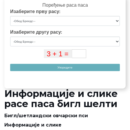
Поређење раса паса
Изаберите прву расу:
Изаберите другу расу:
Упоредите
Информације и слике
расе паса бигл шелти
Бигл/шетландски овчарски пси
Информације и слике