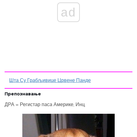
ad
Шта Су Грабљивице Црвене Панде
Препознавање
ДРА = Регистар паса Америке, Инц.