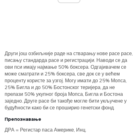
Други још озбиљније раде на стварању нове расе расе,
писању стандарда расе и регистрацији. Наводи се да
ови пси имају најмање 50% боксера. Одгајивачем се
може сматрати и 25% боксера, све док се у већем
проценту користе за узгој. Могу имати до 25% Мопса,
25% Бигла и до 50% Бостонског теријера, да не
прелази 50% укупног броја Мопса, Бигла и Бостона
заједно. Друге расе би такође могле бити укључене у
будућности како би се проширио генетски фонд.
Препознавање
ДРА = Регистар паса Америке, Инц.