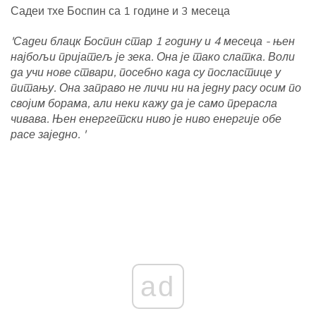
Садеи тхе Боспин са 1 године и 3 месеца
'Садеи блацк Боспин стар 1 годину и 4 месеца - њен
најбољи пријатељ је зека. Она је тако слатка. Воли
да учи нове ствари, посебно када су посластице у
питању. Она заправо не личи ни на једну расу осим по
својим борама, али неки кажу да је само прерасла
чивава. Њен енергетски ниво је ниво енергије обе
расе заједно. '
ad