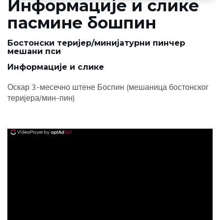
Информације и слике
пасмине бошпин
Бостонски теријер/минијатурни пинчер
мешани пси
Информације и слике
Оскар 3-месечно штене Боспин (мешаница бостонског
теријера/мин-пин)
ad