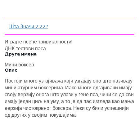
Шта Значи 2:22?
Играјте псеће тривијалности!
ДНК тестови паса
Друга имена
Мини боксер
Опис
Постоји много узгајивача који узгајају оно што називају
минијатурним боксерима. Иако многи одгајивачи имају
своју верзију онога што улази у гене пса, чини се да сви
имају један циљ на уму, а то је да пас изгледа као мања
верзија чистокрвног боксера. Неки су били успешнији
од других у својим покушајима.