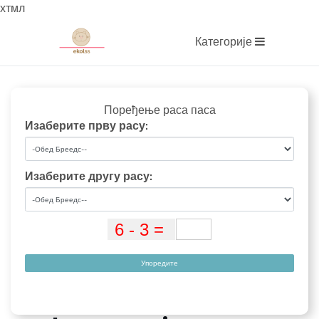
хтмл
Категорије
Поређење раса паса
Изаберите прву расу:
Изаберите другу расу:
Упоредите