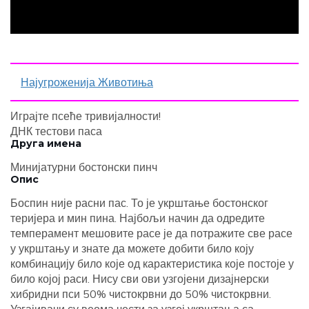
Најугроженија Животиња
Играјте псеће тривијалности!
ДНК тестови паса
Друга имена
Минијатурни бостонски пинч
Опис
Боспин није расни пас. То је укрштање бостонског
теријера и мин пина. Најбољи начин да одредите
темперамент мешовите расе је да потражите све расе
у укрштању и знате да можете добити било коју
комбинацију било које од карактеристика које постоје у
било којој раси. Нису сви ови узгојени дизајнерски
хибридни пси 50% чистокрвни до 50% чистокрвни.