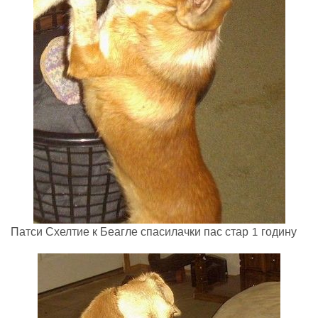
Патси Схелтие к Беагле спасилачки пас стар 1 годину