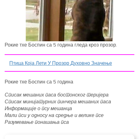
Рокие тхе Боспин са 5 година гледа кроз прозор.
Птица Која Лети У Прозор Духовно Значење
Рокие тхе Боспин са 5 година
Списак мешаних паса бостонског теријера
Списак минијатурних пинчера мешаних паса
Информације о псу мешанца
Мали пси у односу на средње и велике псе
Разумевање понашања пса