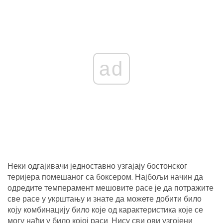
ad
Неки одгајивачи једноставно узгајају бостонског
теријера помешаног са боксером. Најбољи начин да
одредите темперамент мешовите расе је да потражите
све расе у укрштању и знате да можете добити било
коју комбинацију било које од карактеристика које се
могу наћи у било којој раси. Нису сви ови узгојени