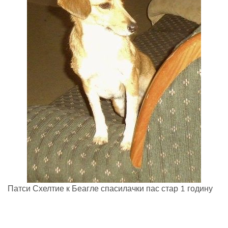
Патси Схелтие к Беагле спасилачки пас стар 1 годину