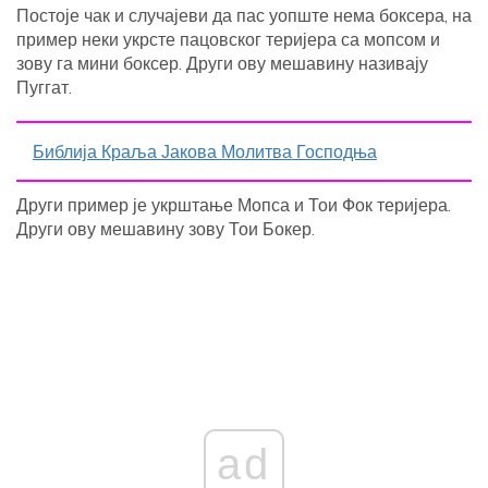
Постоје чак и случајеви да пас уопште нема боксера, на
пример неки укрсте пацовског теријера са мопсом и
зову га мини боксер. Други ову мешавину називају
Пуггат.
Библија Краља Јакова Молитва Господња
Други пример је укрштање Мопса и Тои Фок теријера.
Други ову мешавину зову Тои Бокер.
ad