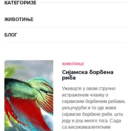
КАТЕГОРИЈЕ
ЖИВОТИЊЕ
БЛОГ
ЖИВОТИЊЕ
Сијамска борбена
риба
Уживајте у овом стручно
истраженом чланку о
сијамским борбеним рибама,
укључујући и то где живе
сијамске борбене рибе, шта
једу и још много тога. Сада
са висококвалитетним