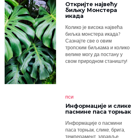
Откријте највећу
биљку Монстера
икада
Колико је висока највећа
биљка монстера икада?
Сазнајте све о овим
тропским биљкама и колико
велике могу да постану у
свом природном станишту!
ПСИ
Информације и слике
пасмине паса торњак
Информације о пасмини
паса торњак, слике, брига,
темперамент, здравље,