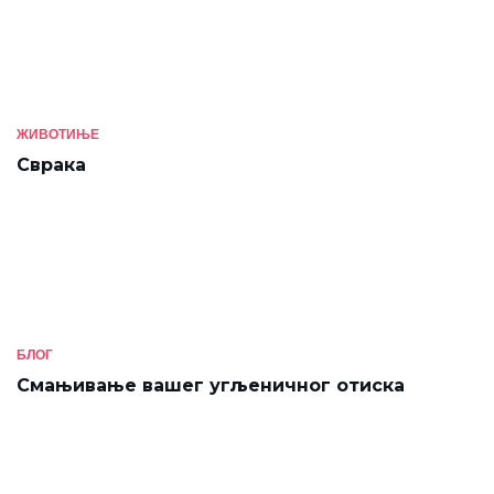
ЖИВОТИЊЕ
Сврака
БЛОГ
Смањивање вашег угљеничног отиска