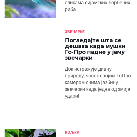
сликама сијамских борбених
риба.
ЗВЕЧАРКЕ
Погледајте шта се
дешава када мушки
Го-Про падне у јаму
звечарки
Док истражује дивну
природу, човек својим ГоПро
камером снима јазбину
звечарки када једна од змија
удари!
БИЉКЕ