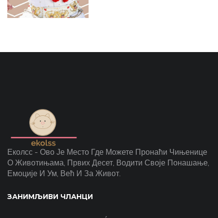
Еколсс - Ово Је Место Где Можете Пронаћи Чињенице
О Животињама, Првих Десет, Водити Своје Понашање,
Емоције И Ум, Већ И За Живот.
ЗАНИМЉИВИ ЧЛАНЦИ