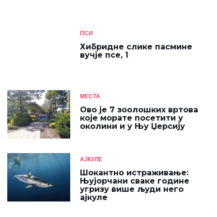
ПСИ
Хибридне слике пасмине
вучје псе, 1
МЕСТА
Ово је 7 зоолошких вртова
које морате посетити у
околини и у Њу Џерсију
АЈКУЛЕ
Шокантно истраживање:
Њујорчани сваке године
угризу више људи него
ајкуле