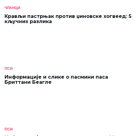
ЧЛАНЦИ
Крављи пастрњак против џиновске хогвеед: 5
кључних разлика
ПСИ
Информације и слике о пасмини паса
Бриттани Беагле
ПСИ