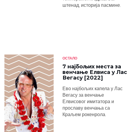
штенад, историја пасмине.
ОСТАЛО
7 најбољих места за
венчање Елвиса у Лас
Вегасу [2022]
Ево најбољих капела у Лас
Вегасу за венчање
Елвисовог имитатора и
прославу венчања са
Краљем рокенрола.