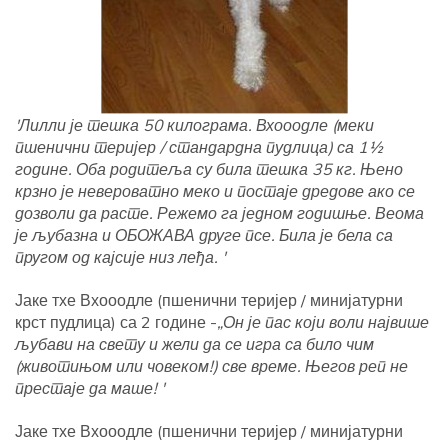
'Лилли је тешка 50 килограма. Вхооодле (меки
пшенични теријер / стандардна пудлица) са 1½
године. Оба родитеља су била тешка 35 кг. Њено
крзно је невероватно меко и постаје дредове ако се
дозволи да расте. Режемо га једном годишње. Веома
је љубазна и ОБОЖАВА друге псе. Била је бела са
пругом од кајсије низ леђа. '
Јаке тхе Вхооодле (пшенични теријер / минијатурни
крст пудлица) са 2 године -
„Он је пас који воли највише
љубави на свету и жели да се игра са било чим
(животињом или човеком!) све време. Његов реп не
престаје да маше! '
Јаке тхе Вхооодле (пшенични теријер / минијатурни