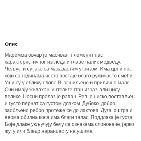
Опис
Маремма овчар је масиван, племенит пас
карактеристичног изгледа и главе налик медведу.
Чељусти су јаке са маказастим угризом. Има црни нос
који са годинама често постаје благо ружичасто смеђи.
Уши су у облику слова В, зашиљене и прилично мале.
Очи имају живахан, интелигентан израз, али нису
велике. Носни пролаз је раван. Реп је ниско постављен
и густо пернат са густом длаком. Дубоко, добро
заобљено ребро протеже се до лактова. Дуга, оштра и
веома обилна коса има благи талас. Поддлака је густа.
Боје длаке укључују белу са ознакама слоноваче, јарко
жуту или бледо наранџасту на ушима.