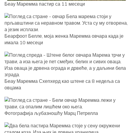
Беау Маремма пастир са 11 месеци
Беарфоот Белле, моја женка Маремма овчара када је
имала 10 месеци
Беау Маремма Схепхерд као штене са 8 недеља са
овцама
Фотографија љубазношћу Марц Петрелла