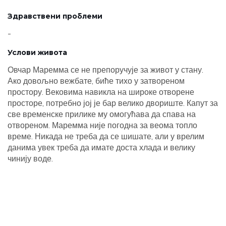
Здравствени проблеми
-
Услови живота
Овчар Маремма се не препоручује за живот у стану.
Ако довољно вежбате, биће тихо у затвореном
простору. Вековима навикла на широке отворене
просторе, потребно јој је бар велико двориште. Капут за
све временске прилике му омогућава да спава на
отвореном. Маремма није погодна за веома топло
време. Никада не треба да се шишате, али у врелим
данима увек треба да имате доста хлада и велику
чинију воде.