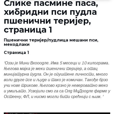
Слике пасмине паса,
хибридни пси пудла
пшенични теријер,
страница 1
Пшенични теријер/пудлица мешани пси,
мекодлаки
Страница 1
'Оззи је Мини Вхооодле. Има 5 месеци и 10 килограма.
Његова мајка је меки пшенични теријер, а отац
минијатурна пудла. Он је опуштене личности, много
воли друге псе и људе и тако је комичан. Такође брзо
учи нове трикове. Његово крзно је невероватно меко
и умиљато. Усвојили смо га са Олд МцДоодле фарме у
Остеену, ФЛ, и нисмо могли бити срећнији с њим. '