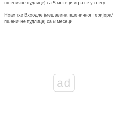
пшеничне пудлице) са 5 месеци игра се у снегу
Ноах тхе Вхоодле (мешавина пшеничног теријера/
пшеничне пудлице) са 8 месеци
ad