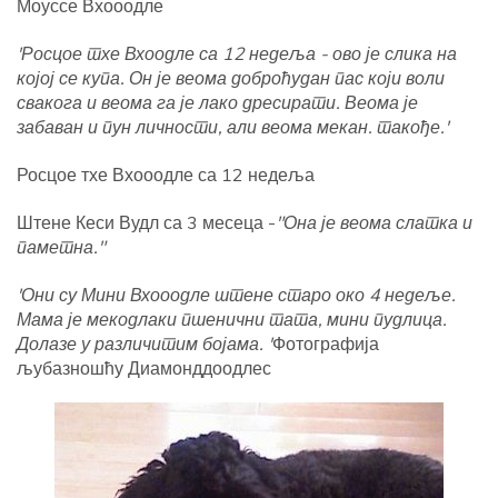
Моуссе Вхооодле
'Росцое тхе Вхоодле са 12 недеља - ово је слика на
којој се купа. Он је веома доброћудан пас који воли
свакога и веома га је лако дресирати. Веома је
забаван и пун личности, али веома мекан. такође.'
Росцое тхе Вхооодле са 12 недеља
Штене Кеси Вудл са 3 месеца -
"Она је веома слатка и
паметна."
'Они су Мини Вхооодле штене старо око 4 недеље.
Мама је мекодлаки пшенични тата, мини пудлица.
Долазе у различитим бојама. '
Фотографија
љубазношћу Диамонддоодлес