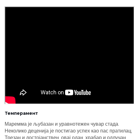
Темперамент
Маремма је љубазан и уравнотежен чувар стада.
Неколико деценија је постигао успех као пас пратилац.
Трезан и достојанствен, овај одан, храбар и одлучан