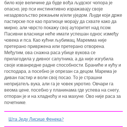
било које величине да буде вођа људског чопора је
опасно, јер пси инстинктивно изражавају своје
незадовољство режањем и/или уједом. Људи који држе
пастирске псе као пратиоце морају да схвате како да
мирно, али чврсто покажу свој ауторитет над псом.
Пасивни власници неће имати успешан однос између
човека и пса. Као кућни љубимац, Маремма није
претерано привржена или претерано отворена.
Међутим, ова снажна раса убице вукова се
прилагодила у дивног сапутника, а да није изгубила
своје изванредне радне способности. Браниће и кућу и
господара, а посебно је опрезан са децом. Марема је
диван пастир и воли свој посао. То је страшни
непријатељ вука, али га је човек укротио. Овчари га
веома цене, посебно у планинама где успева на снегу,
отпоран је и на хладноћу и на махуне. Ово није раса за
почетнике.
Шта Једу Лисице Фенека?