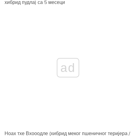
хибрид пудла) са 5 месеци
ad
Ноах тхе Вхооодле (хибрид меког пшеничног теријера /