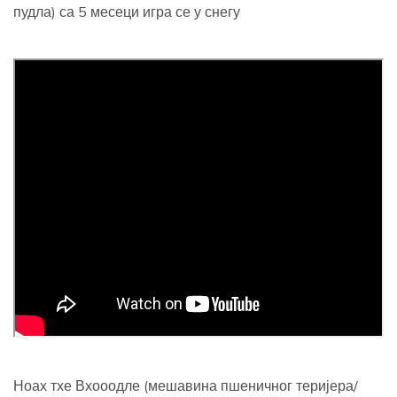
пудла) са 5 месеци игра се у снегу
Ноах тхе Вхооодле (мешавина пшеничног теријера/