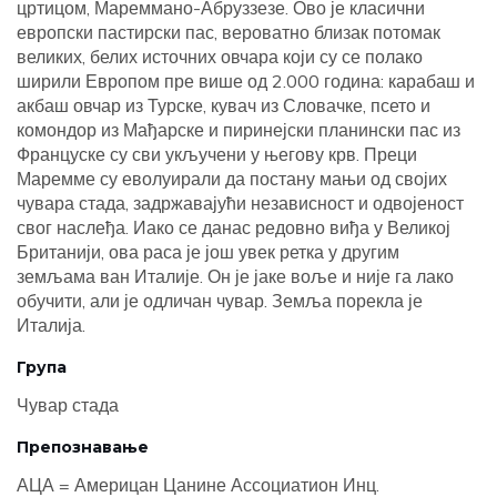
цртицом, Мареммано-Абруззезе. Ово је класични
европски пастирски пас, вероватно близак потомак
великих, белих источних овчара који су се полако
ширили Европом пре више од 2.000 година: карабаш и
акбаш овчар из Турске, кувач из Словачке, псето и
комондор из Мађарске и пиринејски планински пас из
Француске су сви укључени у његову крв. Преци
Маремме су еволуирали да постану мањи од својих
чувара стада, задржавајући независност и одвојеност
свог наслеђа. Иако се данас редовно виђа у Великој
Британији, ова раса је још увек ретка у другим
земљама ван Италије. Он је јаке воље и није га лако
обучити, али је одличан чувар. Земља порекла је
Италија.
Група
Чувар стада
Препознавање
АЦА = Америцан Цанине Ассоциатион Инц.