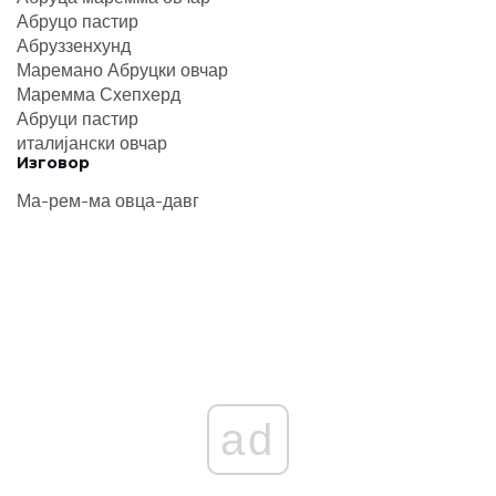
Абруцо пастир
Абруззенхунд
Маремано Абруцки овчар
Маремма Схепхерд
Абруци пастир
италијански овчар
Изговор
Ма-рем-ма овца-давг
ad