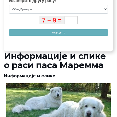
Изаберите другу расу:
Упоредите
Информације и слике
о раси паса Маремма
Информације и слике