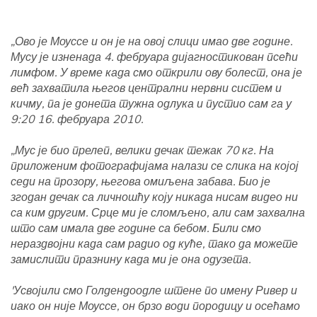
„Ово је Моуссе и он је на овој слици имао две године.
Мусу је изненада 4. фебруара дијагностикован псећи
лимфом. У време када смо открили ову болест, она је
већ захватила његов централни нервни систем и
кичму, па је донета тужна одлука и пустио сам га у
9:20 16. фебруара 2010.
„Мус је био прелеп, велики дечак тежак 70 кг. На
приложеним фотографијама налази се слика на којој
седи на прозору, његова омиљена забава. Био је
згодан дечак са личношћу коју никада нисам видео ни
са ким другим. Срце ми је сломљено, али сам захвална
што сам имала две године са бебом. Били смо
нераздвојни када сам радио од куће, тако да можете
замислити празнину када ми је она одузета.
'Усвојили смо Голдендоодле штене по имену Ривер и
иако он није Моуссе, он брзо води породицу и осећамо