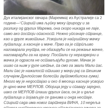
Дух италијанског овчара (Маремма) из Аустралије са 2
године—'
Спирит има љупку меку природу и за
разлику од других Марема, она скоро никада не лаје,
само ако постоји опасност. Нежно упознаје странце,
као и друге животиње. Усвојила је напуштену мачку
луталицу, а касније и маче. Прво га је стрпљиво
наговарала унутра, не обазирући се на режање мачке,
наговарајући га на храну. Постали су нераздвојни и
мачка је одрасла не остављајући духове. Мачак је
ишао са њим у дуге шетње, па смо га звали Мали пас.
Мали пас је нажалост отишао у мачји рај са тешким
случајем Дунлопсове болести (аутомобилска гума).
Много му је недостајао и око 6 месеци касније усвојио
је црно маче МЕРЛОВ. Обојица једу и спавају заједно,
иако се МЕРЛОВ плаши других паса, он је и даље
луталица и појављује се данима и онда нестаје.
Спирит сада има новог партнера ВИНА, 10 недеља
старог чистокрвног увозног италијанског овчара за