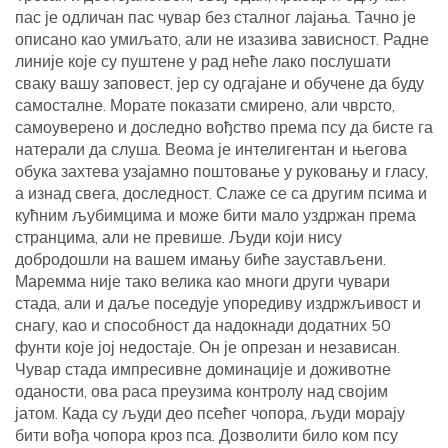
пас је одличан пас чувар без сталног лајања. Тачно је
описано као умиљато, али не изазива зависност. Радне
линије које су пуштене у рад неће лако послушати
сваку вашу заповест, јер су одгајане и обучене да буду
самосталне. Морате показати смирено, али чврсто,
самоуверено и доследно вођство према псу да бисте га
натерали да слуша. Веома је интелигентан и његова
обука захтева узајамно поштовање у руковању и гласу,
а изнад свега, доследност. Слаже се са другим псима и
кућним љубимцима и може бити мало уздржан према
странцима, али не превише. Људи који нису
добродошли на вашем имању биће заустављени.
Маремма није тако велика као многи други чувари
стада, али и даље поседује упоредиву издржљивост и
снагу, као и способност да надокнади додатних 50
фунти које јој недостаје. Он је опрезан и независан.
Чувар стада импресивне доминације и доживотне
оданости, ова раса преузима контролу над својим
јатом. Када су људи део псећег чопора, људи морају
бити вођа чопора кроз пса. Дозволити било ком псу