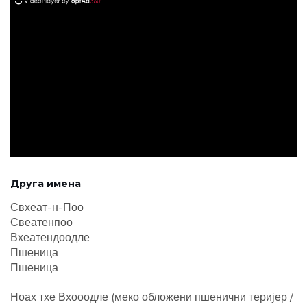
ad
Друга имена
Свхеат-н-Поо
Свеатенпоо
Вхеатендоодле
Пшеница
Пшеница
Ноах тхе Вхооодле (меко обложени пшенични теријер /