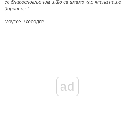
се благословљеним што га имамо као члана наше
породице.'
Моуссе Вхооодле
ad