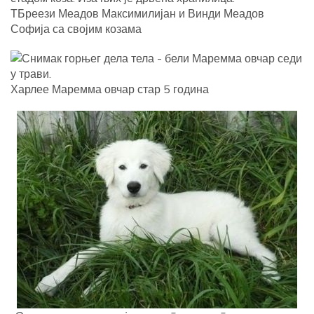
ТБреези Меадов Максимилијан и Винди Меадов
Софија са својим козама
Харлее Маремма овчар стар 5 година