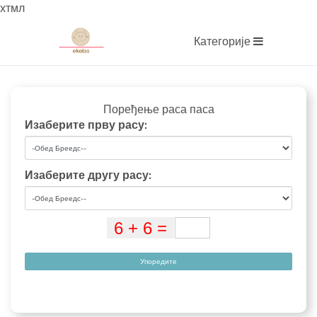
хтмл
Категорије
Поређење раса паса
Изаберите прву расу:
Изаберите другу расу:
Упоредите