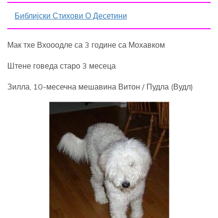
Библијски Стихови О Десетини
Мак тхе Вхооодле са 3 године са Мохавком
Штене говеда старо 3 месеца
Зилла, 10-месечна мешавина Витон / Пудла (Вудл)