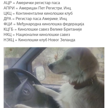
АЦР = Амерички регистар паса
АПРИ = Америцан Пет Регистри, Инц.
ЦКЦ = Континентални кинолошки клуб
ДРА = Регистар паса Америке, Инц.
ФЦИ = Међународна кинолошка федерација
КЦГБ = Кинолошки савез Велике Британије
НКЦ = Национални кинолошки савез
НЗКЦ = Кинолошки клуб Новог Зеланда