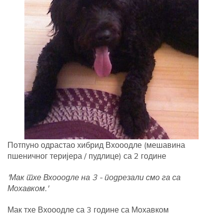
Потпуно одрастао хибрид Вхооодле (мешавина
пшеничног теријера / пудлице) са 2 године
'Мак тхе Вхооодле на 3 - подрезали смо га са
Мохавком.'
Мак тхе Вхооодле са 3 године са Мохавком