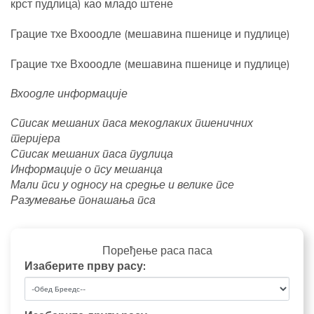
крст пудлица) као младо штене
Грацие тхе Вхооодле (мешавина пшенице и пудлице)
Грацие тхе Вхооодле (мешавина пшенице и пудлице)
Вхоодле информације
Списак мешаних паса мекодлаких пшеничних
теријера
Списак мешаних паса пудлица
Информације о псу мешанца
Мали пси у односу на средње и велике псе
Разумевање понашања пса
Поређење раса паса
Изаберите прву расу: