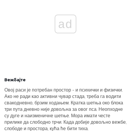
ad
Вежбајте
Овој раси је потребан простор - и психички и физички.
Ако не ради као активни чувар стада, треба га водити
свакодневно, брзим ходањем. Кратка шетња око блока
три пута дневно није довољна за овог пса. Неопходне
су дуге и наизменичне шетње. Мора имати честе
прилике да слободно трчи. Када добије довољно вежбе,
слободе и простора, кућа ће бити тиха.