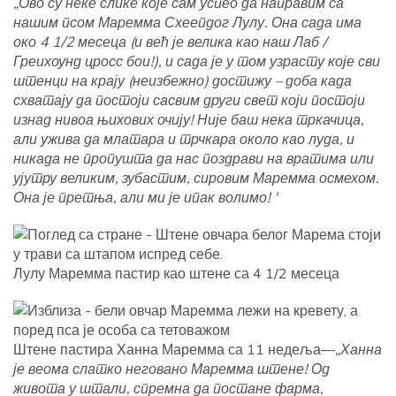
„Ово су неке слике које сам успео да направим са
нашим псом Маремма Схеепдог Лулу. Она сада има
око 4 1/2 месеца (и већ је велика као наш Лаб /
Греихоунд цросс бои!), и сада је у том узрасту које сви
штенци на крају (неизбежно) достижу – доба када
схватају да постоји сасвим други свет који постоји
изнад нивоа њихових очију! Није баш нека тркачица,
али ужива да млатара и трчкара около као луда, и
никада не пропушта да нас поздрави на вратима или
ујутру великим, зубастим, сировим Маремма осмехом.
Она је претња, али ми је ипак волимо! '
Лулу Маремма пастир као штене са 4 1/2 месеца
Штене пастира Ханна Маремма са 11 недеља—
„Ханна
је веома слатко неговано Маремма штене! Од
живота у штали, спремна да постане фарма,