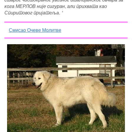
кога МЕРЛОВ није сигуран, али прихвата као
Спиритовог пријатеља. '
Смисао Очеве Молитве