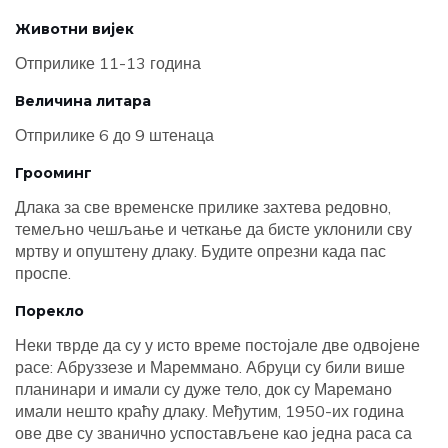
Животни вијек
Отприлике 11-13 година
Величина литара
Отприлике 6 до 9 штенаца
Грооминг
Длака за све временске прилике захтева редовно,
темељно чешљање и четкање да бисте уклонили сву
мртву и опуштену длаку. Будите опрезни када пас
проспе.
Порекло
Неки тврде да су у исто време постојале две одвојене
расе: Абруззезе и Мареммано. Абруци су били више
планинари и имали су дуже тело, док су Маремано
имали нешто краћу длаку. Међутим, 1950-их година
ове две су званично успостављене као једна раса са