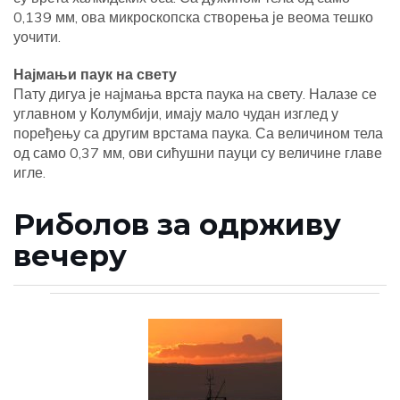
0,139 мм, ова микроскопска створења је веома тешко
уочити.
Најмањи паук на свету
Пату дигуа је најмања врста паука на свету. Налазе се
углавном у Колумбији, имају мало чудан изглед у
поређењу са другим врстама паука. Са величином тела
од само 0,37 мм, ови сићушни пауци су величине главе
игле.
Риболов за одрживу
вечеру