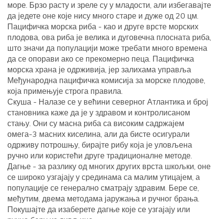
море. Брзо расту и зреле су у младости, али избегавајте
да једете оне које нису много старе и дуже од 20 цм.
Пацифичка морска риба - као и друге врсте морских
плодова, ова риба је велика и дуговечна плосната риба,
што значи да популацији може требати много времена
да се опорави ако се прекомерно пеца. Пацифичка
морска храна је одрживија, јер залихама управља
Међународна пацифичка комисија за морске плодове,
која примењује строга правила.
Скуша - Налазе се у већини северног Атлантика и број
становника каже да је у здравом и контролисаном
стању. Они су масна риба са високим садржајем
омега-3 масних киселина, али да бисте осигурали
одрживу потрошњу, бирајте рибу која је уловљена
ручно или користећи друге традиционалне методе.
Дагње - за разлику од многих других врста шкољки, оне
се широко узгајају у срединама са малим утицајем, а
популације се генерално сматрају здравим. Бере се,
међутим, двема методама јаружања и ручног брања.
Покушајте да изаберете дагње које се узгајају или