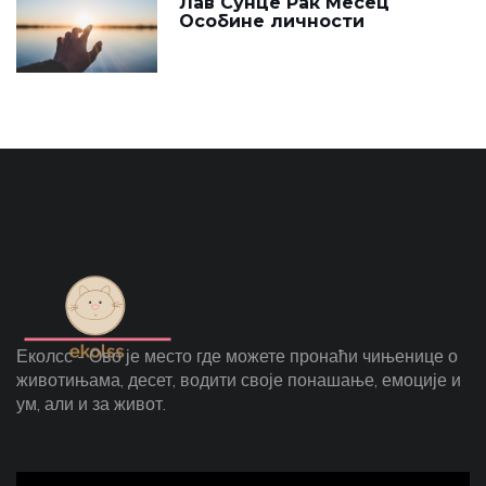
Лав Сунце Рак Месец
Особине личности
Еколсс - Ово је место где можете пронаћи чињенице о
животињама, десет, водити своје понашање, емоције и
ум, али и за живот.