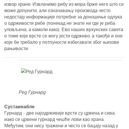
извор хране. Извлачимо рибу из мора брже него што се
може допунити, али означавању производа често
недостају информације потребне за доношење одлука
о одрживости рибе (понекад не знате ни где је риба
уловљена, а камоли како). Ево наших врхунских савета
о томе које врсте се могу јести одрживо, а такође и оне
које би требало у потпуности избегавати због њихове
рањивости.
Ред Гурнард
Сустаинабле
Гурнард - две најодрживије врсте су црвена и сива,
иако се црвени гурнард чешће лови као храна.
Међутим, они нису тражени и често се бацају назад у