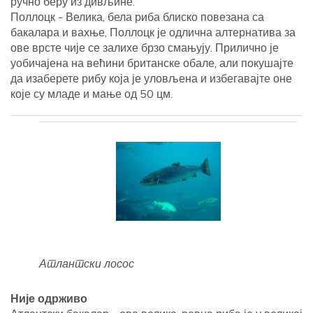
ручно беру из дивљине.
Поллоцк - Велика, бела риба блиско повезана са
бакалара и вахње, Поллоцк је одлична алтернатива за
ове врсте чије се залихе брзо смањују. Прилично је
уобичајена на већини британске обале, али покушајте
да изаберете рибу која је уловљена и избегавајте оне
које су младе и мање од 50 цм.
Атлантски лосос
Није одрживо