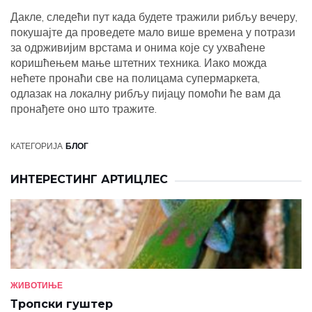
Дакле, следећи пут када будете тражили рибљу вечеру,
покушајте да проведете мало више времена у потрази
за одрживијим врстама и онима које су ухваћене
коришћењем мање штетних техника. Иако можда
нећете пронаћи све на полицама супермаркета,
одлазак на локалну рибљу пијацу помоћи ће вам да
пронађете оно што тражите.
КАТЕГОРИЈА
БЛОГ
ИНТЕРЕСТИНГ АРТИЦЛЕС
ЖИВОТИЊЕ
Тропски гуштер