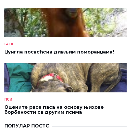
БЛОГ
Џунгла посвећена дивљим поморанџама!
ПСИ
Оцените расе паса на основу њихове
борбености са другим псима
ПОПУЛАР ПОСТС