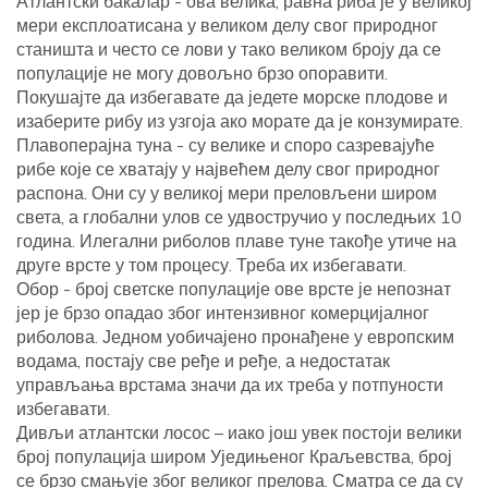
Атлантски бакалар - ова велика, равна риба је у великој
мери експлоатисана у великом делу свог природног
станишта и често се лови у тако великом броју да се
популације не могу довољно брзо опоравити.
Покушајте да избегавате да једете морске плодове и
изаберите рибу из узгоја ако морате да је конзумирате.
Плавоперајна туна - су велике и споро сазревајуће
рибе које се хватају у највећем делу свог природног
распона. Они су у великој мери преловљени широм
света, а глобални улов се удвостручио у последњих 10
година. Илегални риболов плаве туне такође утиче на
друге врсте у том процесу. Треба их избегавати.
Обор - број светске популације ове врсте је непознат
јер је брзо опадао због интензивног комерцијалног
риболова. Једном уобичајено пронађене у европским
водама, постају све ређе и ређе, а недостатак
управљања врстама значи да их треба у потпуности
избегавати.
Дивљи атлантски лосос – иако још увек постоји велики
број популација широм Уједињеног Краљевства, број
се брзо смањује због великог прелова. Сматра се да су