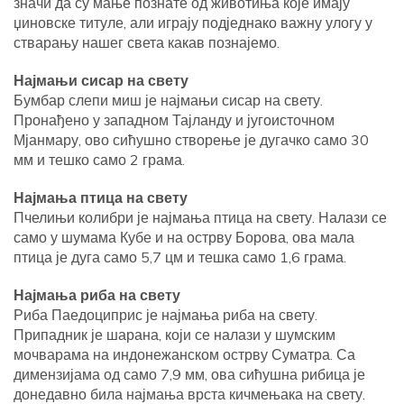
значи да су мање познате од животиња које имају
џиновске титуле, али играју подједнако важну улогу у
стварању нашег света какав познајемо.
Најмањи сисар на свету
Бумбар слепи миш је најмањи сисар на свету.
Пронађено у западном Тајланду и југоисточном
Мјанмару, ово сићушно створење је дугачко само 30
мм и тешко само 2 грама.
Најмања птица на свету
Пчелињи колибри је најмања птица на свету. Налази се
само у шумама Кубе и на острву Борова, ова мала
птица је дуга само 5,7 цм и тешка само 1,6 грама.
Најмања риба на свету
Риба Паедоциприс је најмања риба на свету.
Припадник је шарана, који се налази у шумским
мочварама на индонежанском острву Суматра. Са
димензијама од само 7,9 мм, ова сићушна рибица је
донедавно била најмања врста кичмењака на свету.