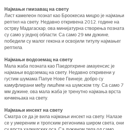
Најмањи гмизавац на свету
Лист камелеон познат као Броокесиа мицро је најмањи
рептил на свету. Недавно откривена 2012. године на
острву Мадагаскар, ова минијатурна створења позната
су само у једној области. Са само 29 мм дужине,
победили су малог гекона и освојили титулу најмањег
рептила.
Најмањи водоземац на свету
Мала жаба позната као Паедопхрине амауенсис је
најмањи водоземац на свету. Недавно откривени у
густим шумама Папуе Нове Гвинеје, добро су
камуфлирани међу лишћем на шумском тлу. Са само 7
мм дужине, ова мала жаба је тренутно најмања врста
кичмењака на свету.
Најмањи инсект на свету
Сматра се да је вила најмањи инсект на свету. Налазе
се у умереним и тропским регионима широм света, они
су врста халкидских оса. Са дужином тела од само