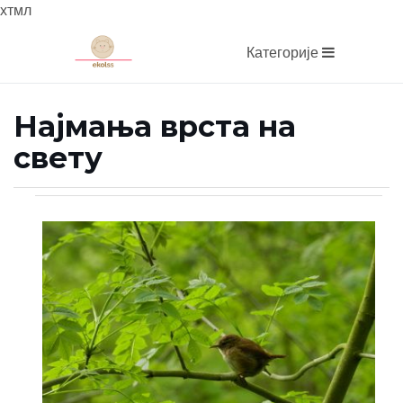
хтмл
Категорије
Најмања врста на
свету