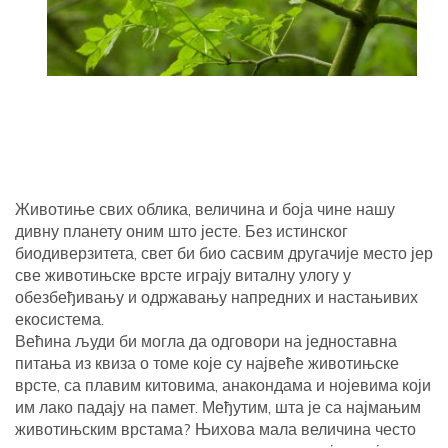
Животиње свих облика, величина и боја чине нашу
дивну планету оним што јесте. Без истинског
биодиверзитета, свет би био сасвим другачије место јер
све животињске врсте играју виталну улогу у
обезбеђивању и одржавању напредних и настањивих
екосистема.
Већина људи би могла да одговори на једноставна
питања из квиза о томе које су највеће животињске
врсте, са плавим китовима, анакондама и нојевима који
им лако падају на памет. Међутим, шта је са најмањим
животињским врстама? Њихова мала величина често