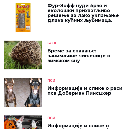
Фур-Зофф нуди брзо и
еколошки прихватљиво
решење за лако уклањање
длака кућних љубимаца.
БЛОГ
Време за спавање:
занимљиве чињенице о
зимском сну
ПСИ
Информације и слике о раси
пса Доберман Пинсцхер
ПСИ
Информације и слике о