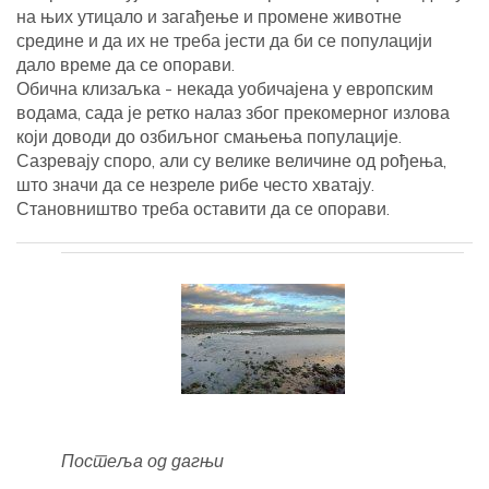
на њих утицало и загађење и промене животне
средине и да их не треба јести да би се популацији
дало време да се опорави.
Обична клизаљка - некада уобичајена у европским
водама, сада је ретко налаз због прекомерног излова
који доводи до озбиљног смањења популације.
Сазревају споро, али су велике величине од рођења,
што значи да се незреле рибе често хватају.
Становништво треба оставити да се опорави.
Постеља од дагњи