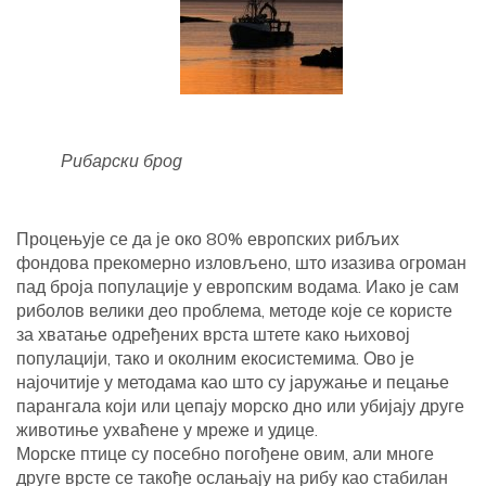
Рибарски брод
Процењује се да је око 80% европских рибљих
фондова прекомерно изловљено, што изазива огроман
пад броја популације у европским водама. Иако је сам
риболов велики део проблема, методе које се користе
за хватање одређених врста штете како њиховој
популацији, тако и околним екосистемима. Ово је
најочитије у методама као што су јаружање и пецање
парангала који или цепају морско дно или убијају друге
животиње ухваћене у мреже и удице.
Морске птице су посебно погођене овим, али многе
друге врсте се такође ослањају на рибу као стабилан