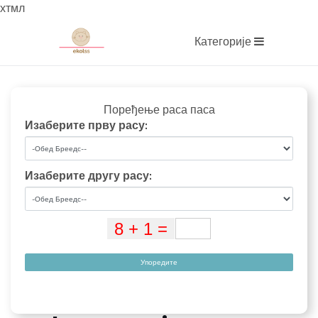
хтмл
Категорије
Поређење раса паса
Изаберите прву расу:
Изаберите другу расу:
Упоредите