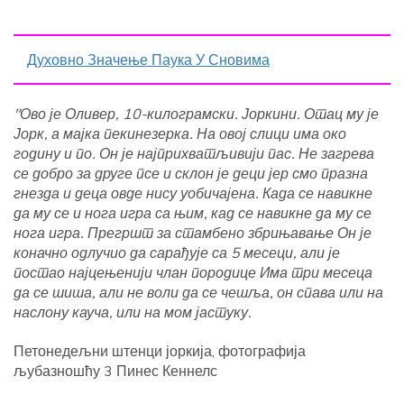
Духовно Значење Паука У Сновима
"Ово је Оливер, 10-килограмски. Јоркини. Отац му је
Јорк, а мајка пекинезерка. На овој слици има око
годину и по. Он је најприхватљивији пас. Не загрева
се добро за друге псе и склон је деци јер смо празна
гнезда и деца овде нису уобичајена. Када се навикне
да му се и нога игра са њим, кад се навикне да му се
нога игра. Прегршт за стамбено збрињавање Он је
коначно одлучио да сарађује са 5 месеци, али је
постао најцењенији члан породице Има три месеца
да се шиша, али не воли да се чешља, он спава или на
наслону кауча, или на мом јастуку.
Петонедељни штенци јоркија, фотографија
љубазношћу 3 Пинес Кеннелс