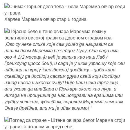
Харлее Маремма овчар стар 5 година
„Ово су неке слике које сам успео да направим са
нашим псом Маремма Схеепдог Лулу. Она сада има
око 4 1/2 месеца (и већ је велика као наш Лаб /
Греихоунд цросс бои!), и сада је у том узрасту које сви
штенци на крају (неизбежно) достижу – доба када
схватају да постоји сасвим други свет који постоји
изнад нивоа њихових очију! Није баш нека тркачица,
али ужива да млатара и трчкара около као луда, и
никада не пропушта да нас поздрави на вратима или
ујутру великим, зубастим, сировим Маремма осмехом.
Она је претња, али ми је ипак волимо! '