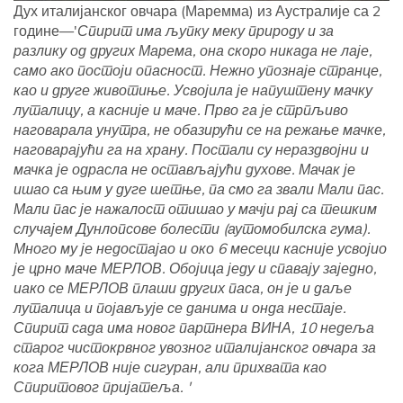
Дух италијанског овчара (Маремма) из Аустралије са 2
године—'
Спирит има љупку меку природу и за
разлику од других Марема, она скоро никада не лаје,
само ако постоји опасност. Нежно упознаје странце,
као и друге животиње. Усвојила је напуштену мачку
луталицу, а касније и маче. Прво га је стрпљиво
наговарала унутра, не обазирући се на режање мачке,
наговарајући га на храну. Постали су нераздвојни и
мачка је одрасла не остављајући духове. Мачак је
ишао са њим у дуге шетње, па смо га звали Мали пас.
Мали пас је нажалост отишао у мачји рај са тешким
случајем Дунлопсове болести (аутомобилска гума).
Много му је недостајао и око 6 месеци касније усвојио
је црно маче МЕРЛОВ. Обојица једу и спавају заједно,
иако се МЕРЛОВ плаши других паса, он је и даље
луталица и појављује се данима и онда нестаје.
Спирит сада има новог партнера ВИНА, 10 недеља
старог чистокрвног увозног италијанског овчара за
кога МЕРЛОВ није сигуран, али прихвата као
Спиритовог пријатеља. '