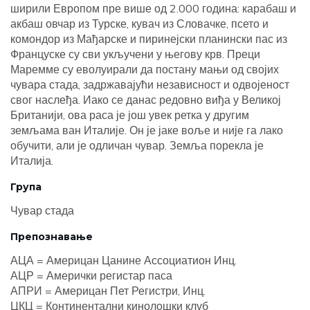
ширили Европом пре више од 2.000 година: карабаш и
акбаш овчар из Турске, кувач из Словачке, псето и
комондор из Мађарске и пиринејски планински пас из
Француске су сви укључени у његову крв. Преци
Маремме су еволуирали да постану мањи од својих
чувара стада, задржавајући независност и одвојеност
свог наслеђа. Иако се данас редовно виђа у Великој
Британији, ова раса је још увек ретка у другим
земљама ван Италије. Он је јаке воље и није га лако
обучити, али је одличан чувар. Земља порекла је
Италија.
Група
Чувар стада
Препознавање
АЦА = Америцан Цанине Ассоциатион Инц.
АЦР = Амерички регистар паса
АПРИ = Америцан Пет Регистри, Инц.
ЦКЦ = Континентални кинолошки клуб