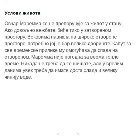
-
Услови живота
Овчар Маремма се не препоручује за живот у стану.
Ако довољно вежбате, биће тихо у затвореном
простору. Вековима навикла на широке отворене
просторе, потребно јој је бар велико двориште. Капут за
све временске прилике му омогућава да спава на
отвореном. Маремма није погодна за веома топло
време. Никада не треба да се шишате, али у врелим
данима увек треба да имате доста хлада и велику
чинију воде.