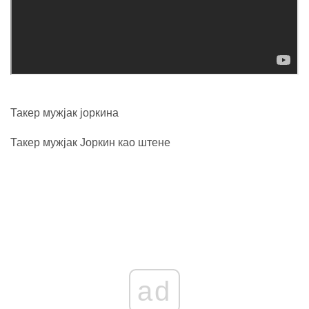
Такер мужјак јоркина
Такер мужјак Јоркин као штене
ad