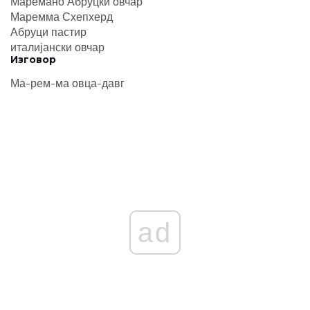
Маремано Абруцки овчар
Маремма Схепхерд
Абруци пастир
италијански овчар
Изговор
Ма-рем-ма овца-давг
ad