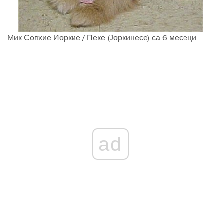
Мик Сопхие Иоркие / Пеке (Јоркинесе) са 6 месеци
ad