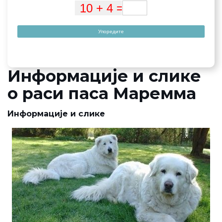
Упоредите
Информације и слике
о раси паса Маремма
Информације и слике