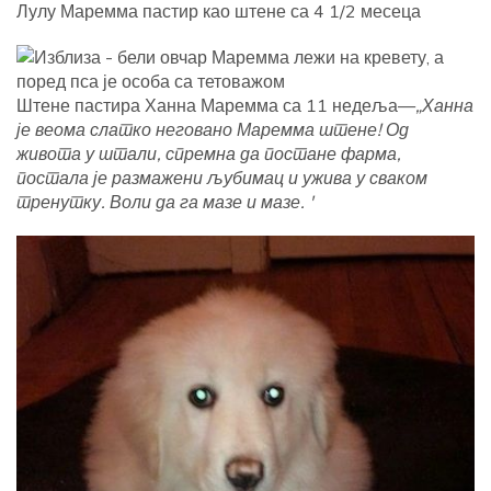
Лулу Маремма пастир као штене са 4 1/2 месеца
Штене пастира Ханна Маремма са 11 недеља—
„Ханна
је веома слатко неговано Маремма штене! Од
живота у штали, спремна да постане фарма,
постала је размажени љубимац и ужива у сваком
тренутку. Воли да га мазе и мазе. '