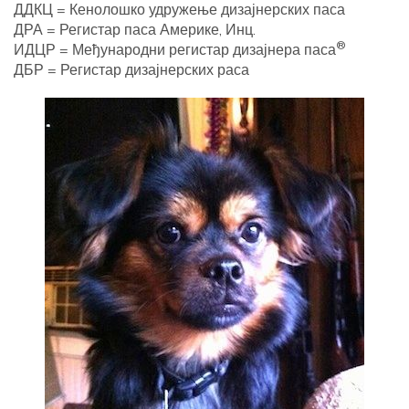
ДДКЦ = Кенолошко удружење дизајнерских паса
ДРА = Регистар паса Америке, Инц.
®
ИДЦР = Међународни регистар дизајнера паса
ДБР = Регистар дизајнерских раса