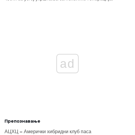
ad
Препознавање
АЦХЦ = Амерички хибридни клуб паса