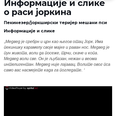
Информације и слике
о раси јоркина
Пекинезер/јоркширски теријер мешани пси
Информације и слике
„Медвед је сребрн и црн као његов отац Јорк. Има
пекиншку карамелу своје мајке и раван нос. Медвед је
пун живота, воли да посеже, трчи, скаче и копа.
Медвед воли све. Он је љубазан, нежан и веома
интелигентан. Медвед није лајавац. Волите овог пса
само вас насмејете када га погледате. '