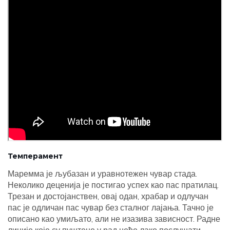
Темперамент
Маремма је љубазан и уравнотежен чувар стада.
Неколико деценија је постигао успех као пас пратилац.
Трезан и достојанствен, овај одан, храбар и одлучан
пас је одличан пас чувар без сталног лајања. Тачно је
описано као умиљато, али не изазива зависност. Радне