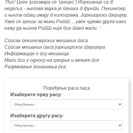
'Лил' Цхек (изговара се 'цхецкс') Иоркианце са 8
недеља - његова мајка је тешка 8 фунти. Пекинезер
и његов отац имају 6 килограма. Јоркширски теријер.
Увек се греши за мини Ротт ... увек чујемо друге како
кажу да њихов Ротт није био тако мали. '
Списак пекинезерских мешаних паса
Списак мешаних паса јоркширског теријера
Информације о псу мешанца
Мали пси у односу на средње и велике псе
Разумевање понашања пса
Поређење раса паса
Изаберите прву расу:
Изаберите другу расу: