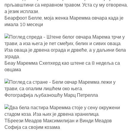
Беарфоот Белле, моја женка Маремма овчара када је
имала 10 месеци
Беау Маремма Схепхерд као штене са 8 недеља са
овцама
Фотографија љубазношћу Марц Петрелла
ТБреези Меадов Максимилијан и Винди Меадов
Софија са својим козама