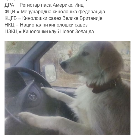
ДРА = Регистар паса Америке, Инц.
ФЦИ = Међународна кинолошка федерација
КЦГБ = Кинолошки савез Велике Британије
НКЦ = Национални кинолошки савез
НЗКЦ = Кинолошки клуб Новог Зеланда