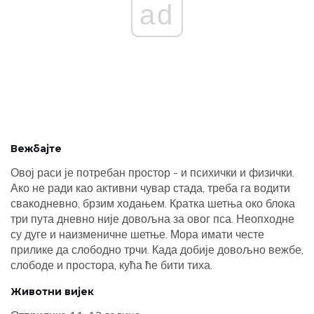
ad
Вежбајте
Овој раси је потребан простор - и психички и физички.
Ако не ради као активни чувар стада, треба га водити
свакодневно, брзим ходањем. Кратка шетња око блока
три пута дневно није довољна за овог пса. Неопходне
су дуге и наизменичне шетње. Мора имати честе
прилике да слободно трчи. Када добије довољно вежбе,
слободе и простора, кућа ће бити тиха.
Животни вијек