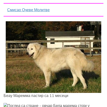
Смисао Очеве Молитве
Беау Маремма пастир са 11 месеци