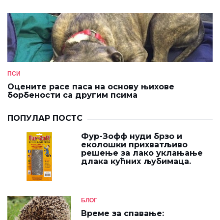
ПСИ
Оцените расе паса на основу њихове
борбености са другим псима
ПОПУЛАР ПОСТС
Фур-Зофф нуди брзо и
еколошки прихватљиво
решење за лако уклањање
длака кућних љубимаца.
БЛОГ
Време за спавање: