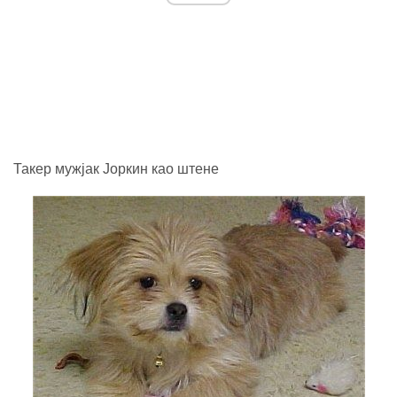
Такер мужјак Јоркин као штене