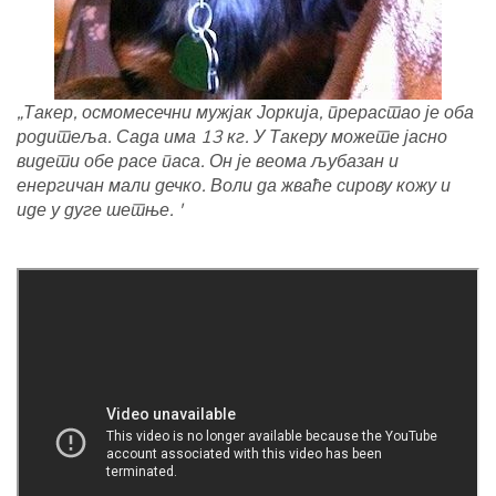
„Такер, осмомесечни мужјак Јоркија, прерастао је оба
родитеља. Сада има 13 кг. У Такеру можете јасно
видети обе расе паса. Он је веома љубазан и
енергичан мали дечко. Воли да жваће сирову кожу и
иде у дуге шетње. '