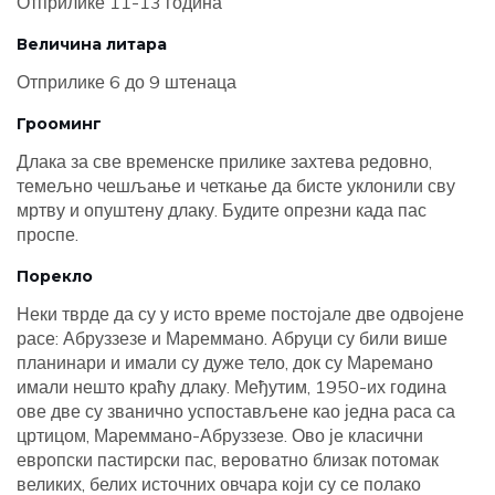
Отприлике 11-13 година
Величина литара
Отприлике 6 до 9 штенаца
Грооминг
Длака за све временске прилике захтева редовно,
темељно чешљање и четкање да бисте уклонили сву
мртву и опуштену длаку. Будите опрезни када пас
проспе.
Порекло
Неки тврде да су у исто време постојале две одвојене
расе: Абруззезе и Мареммано. Абруци су били више
планинари и имали су дуже тело, док су Маремано
имали нешто краћу длаку. Међутим, 1950-их година
ове две су званично успостављене као једна раса са
цртицом, Мареммано-Абруззезе. Ово је класични
европски пастирски пас, вероватно близак потомак
великих, белих источних овчара који су се полако