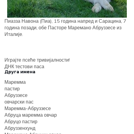
Пиазза Навона (Пиа), 15 година напред и Сарацина, 7
година позади, обе Пасторе Маремано Абруззесе из
Италије.
Играјте псеће тривијалности!
ДНК тестови паса
Друга имена
Маремма
пастир
Абруззесе
овчарски пас
Маремма-Абруззесе
Абруца маремма овчар
Абруцо пастир
Абруззенхунд