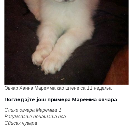
Овчар Ханна Маремма као штене са 11 недеља
Погледајте још примера Маремма овчара
Слике овчара Маремма 1
Разумевање понашања пса
Списак чувара