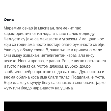
Опис
Маремма овчар је масиван, племенит пас
карактеристичног изгледа и главе налик медведу.
Чељусти су јаке са маказастим угризом. Има црни нос
који са годинама често постаје благо ружичасто смеђи.
Уши су у облику слова В, зашиљене и прилично мале.
Очи имају живахан, интелигентан израз, али нису
велике. Носни пролаз је раван. Реп је ниско постављен
и густо пернат са густом длаком. Дубоко, добро
заобљено ребро протеже се до лактова. Дуга, оштра и
веома обилна коса има благи талас. Поддлака је густа.
Боје длаке укључују белу са ознакама слоноваче, јарко
жуту или бледо наранџасту на ушима.