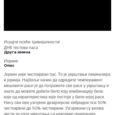
ad
Играјте псеће тривијалности!
ДНК тестови паса
Друга имена
Иоркие
Опис
Јоркин није чистокрван пас. То је укрштање пекинезера
и јоркија. Најбољи начин да одредите темперамент
мешовите расе је да потражите све расе у укрштању и
знате да можете добити било коју комбинацију било
које од карактеристика које постоје у било којој раси.
Нису сви ови узгојени дизајнерски хибридни пси 50%
чистокрвни до 50% чистокрвни. Узгајивачи су веома
чести за узгој укрштања са неколико генерација.