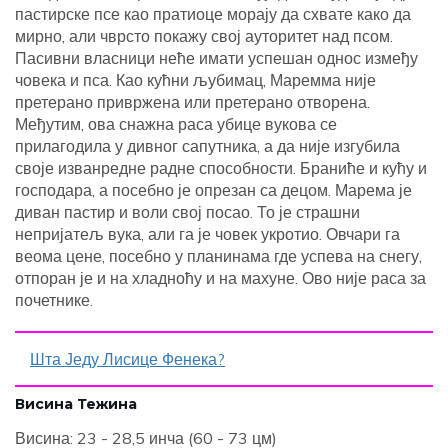
пастирске псе као пратиоце морају да схвате како да
мирно, али чврсто покажу свој ауторитет над псом.
Пасивни власници неће имати успешан однос између
човека и пса. Као кућни љубимац, Маремма није
претерано привржена или претерано отворена.
Међутим, ова снажна раса убице вукова се
прилагодила у дивног сапутника, а да није изгубила
своје изванредне радне способности. Браниће и кућу и
господара, а посебно је опрезан са децом. Марема је
диван пастир и воли свој посао. То је страшни
непријатељ вука, али га је човек укротио. Овчари га
веома цене, посебно у планинама где успева на снегу,
отпоран је и на хладноћу и на махуне. Ово није раса за
почетнике.
Шта Једу Лисице Фенека?
Висина Тежина
Висина: 23 - 28,5 инча (60 - 73 цм)