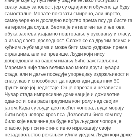
линије које су пуштене у рад неће лако послушати
сваку вашу заповест, јер су одгајане и обучене да буду
самосталне. Морате показати смирено, али чврсто,
самоуверено и доследно вођство према псу да бисте га
натерали да слуша. Веома је интелигентан и његова
обука захтева узајамно поштовање у руковању и гласу,
а изнад свега, доследност. Слаже се са другим псима и
кућним љубимцима и може бити мало уздржан према
странцима, али не превише. Људи који нису
добродошли на вашем имању биће заустављени.
Маремма није тако велика као многи други чувари
стада, али и даље поседује упоредиву издржљивост и
снагу, као и способност да надокнади додатних 50
фунти које јој недостаје. Он је опрезан и независан.
Чувар стада импресивне доминације и доживотне
оданости, ова раса преузима контролу над својим
јатом. Када су људи део псећег чопора, људи морају
бити вођа чопора кроз пса. Дозволити било ком псу
било које величине да буде вођа људског чопора је
опасно, јер пси инстинктивно изражавају своје
незадовољство режањем и/или уједом. Људи који држе