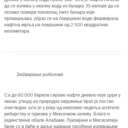
да се излива у околну воду из бунара. Уз напоре да се
полако помери поклопац (чеп) бунара који
прокишњава, убрзо се на површини воде формирала
нафтна мрља на површини од 2.500 квадратних
километара.
Затварање риболова
Са до 60.000 барела сирове нафте дневно које цури у
океан, утицај на природно окружење брзо је постао
очигледан, што је у року од неколико недеља штетило
рибарству и туризму у Мексичком заливу. Благе и
јединствене обале Алабаме, Луизијане и Мисисипија
биле су и биће и даље највише погођене изливањем.