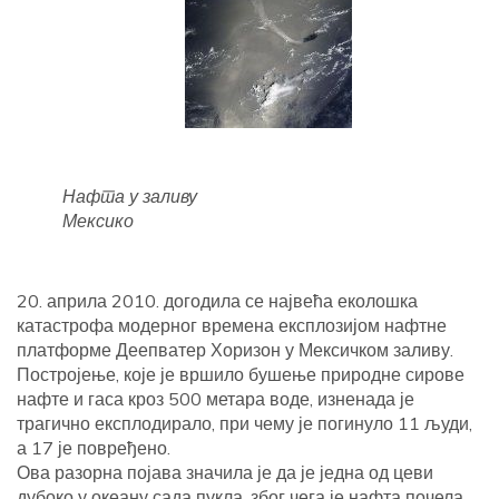
Нафта у заливу
Мексико
20. априла 2010. догодила се највећа еколошка
катастрофа модерног времена експлозијом нафтне
платформе Деепватер Хоризон у Мексичком заливу.
Постројење, које је вршило бушење природне сирове
нафте и гаса кроз 500 метара воде, изненада је
трагично експлодирало, при чему је погинуло 11 људи,
а 17 је повређено.
Ова разорна појава значила је да је једна од цеви
дубоко у океану сада пукла, због чега је нафта почела