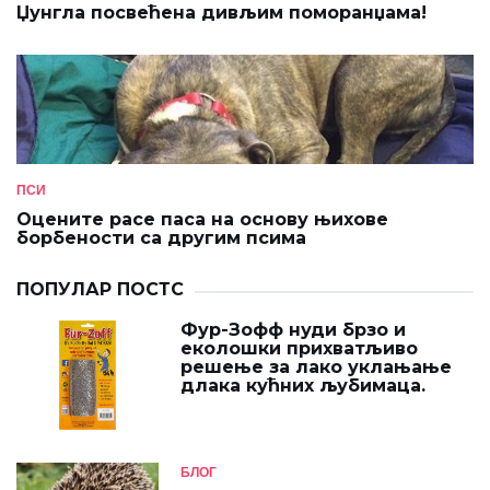
Џунгла посвећена дивљим поморанџама!
ПСИ
Оцените расе паса на основу њихове
борбености са другим псима
ПОПУЛАР ПОСТС
Фур-Зофф нуди брзо и
еколошки прихватљиво
решење за лако уклањање
длака кућних љубимаца.
БЛОГ