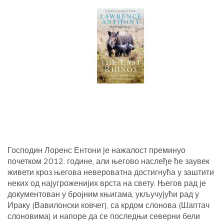
Господин Лоренс Ентони је нажалост преминуо
почетком 2012. године, али његово наслеђе ће заувек
живети кроз његова невероватна достигнућа у заштити
неких од најугроженијих врста на свету. Његов рад је
документован у бројним књигама, укључујући рад у
Ираку (Вавилонски ковчег), са крдом слонова (Шаптач
слоновима) и напоре да се последњи северни бели