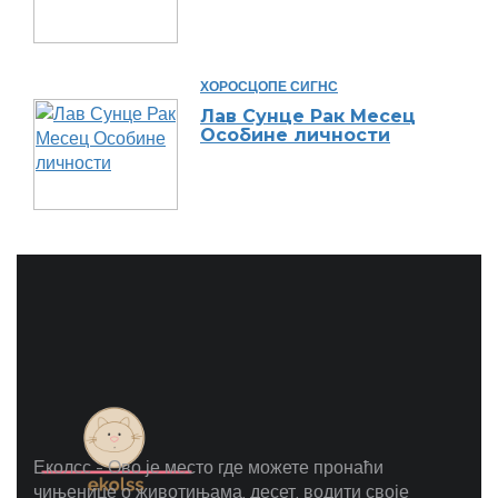
ХОРОСЦОПЕ СИГНС
Лав Сунце Рак Месец
Особине личности
Еколсс - Ово је место где можете пронаћи
чињенице о животињама, десет, водити своје