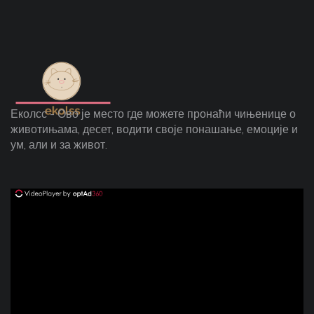
Еколсс - Ово је место где можете пронаћи чињенице о
животињама, десет, водити своје понашање, емоције и
ум, али и за живот.
ad