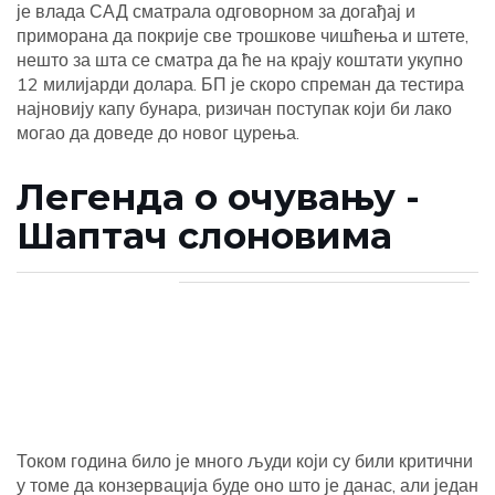
је влада САД сматрала одговорном за догађај и
приморана да покрије све трошкове чишћења и штете,
нешто за шта се сматра да ће на крају коштати укупно
12 милијарди долара. БП је скоро спреман да тестира
најновију капу бунара, ризичан поступак који би лако
могао да доведе до новог цурења.
Легенда о очувању -
Шаптач слоновима
Током година било је много људи који су били критични
у томе да конзервација буде оно што је данас, али један