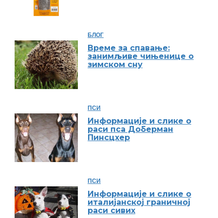
БЛОГ
Време за спавање:
занимљиве чињенице о
зимском сну
ПСИ
Информације и слике о
раси пса Доберман
Пинсцхер
ПСИ
Информације и слике о
италијанској граничној
раси сивих