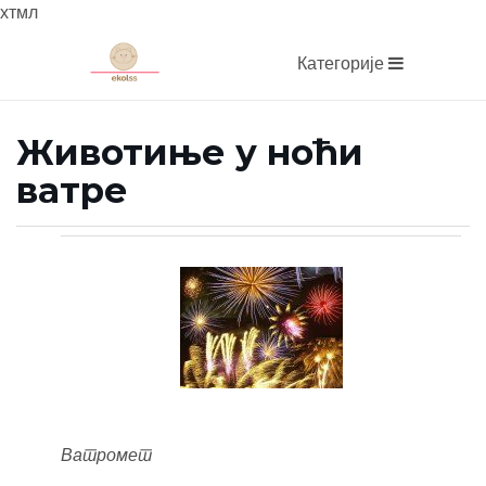
хтмл
Категорије
Животиње у ноћи
ватре
Ватромет