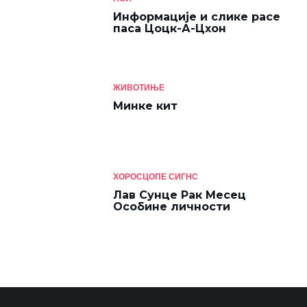
Информације и слике расе
паса Цоцк-А-Цхон
ЖИВОТИЊЕ
Минке кит
ХОРОСЦОПЕ СИГНС
Лав Сунце Рак Месец
Особине личности