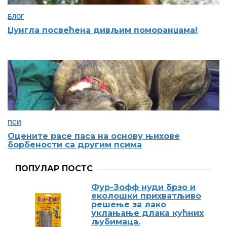
БЛОГ
Џунгла посвећена дивљим поморанџама!
ПСИ
Оцените расе паса на основу њихове
борбености са другим псима
ПОПУЛАР ПОСТС
Фур-Зофф нуди брзо и
еколошки прихватљиво
решење за лако
уклањање длака кућних
љубимаца.