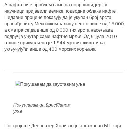
А нафта није проблем само на површини, јер су
научници пријавили велике подводне облаке нафте.
Недавне процене показују да је укупан број врста
пронађених у Мексичком заливу нешто више од 15.000,
а сматра се да више од 8.000 тих врста насељава
подручја унутар саме нафтне мрље. Од 5. јула 2010.
године прикупљено је 1.844 мртвих животиња,
укључујући више од 400 морских корњача.
Покушавам да престанем
уље
Постројење Деепватер Хоризон је ангажовао БП, који