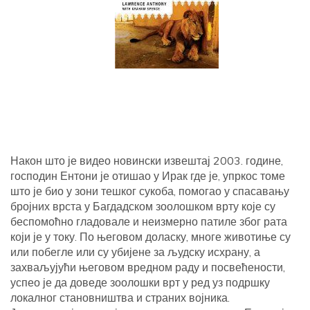
Након што је видео новински извештај 2003. године,
господин Ентони је отишао у Ирак где је, упркос томе
што је био у зони тешког сукоба, помогао у спасавању
бројних врста у Багдадском зоолошком врту које су
беспомоћно гладовале и неизмерно патиле због рата
који је у току. По његовом доласку, многе животиње су
или побегле или су убијене за људску исхрану, а
захваљујући његовом вредном раду и посвећености,
успео је да доведе зоолошки врт у ред уз подршку
локалног становништва и страних војника.