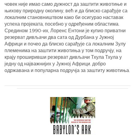
човек није имао само дужност да заштити животиње и
њихову природну околину, већ и да блиско сарађује са
локалним становништвом како би осигурао наставак
успеха пројеката, посебно у одређеним областима.
Средином 1990-их, Лоренс Ентони је купио приватни
резерват дивљачи два сата од Дурбана у Јужној
Африци и почео да блиско сарађује са локалним Зулу
племенима на заштити животиња у том подручју, на
крају проширивши резерват дивљачи Тхула Тхула у
једну од најважнијих у Јужној Африци. добро
одржавана и популарна подручја за заштиту животиња.