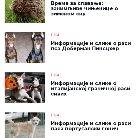
Време за спавање:
занимљиве чињенице о
зимском сну
ПСИ
Информације и слике о раси
пса Доберман Пинсцхер
ПСИ
Информације и слике о
италијанској граничној раси
сивих
ПСИ
Информације и слике о раси
паса португалски гонич