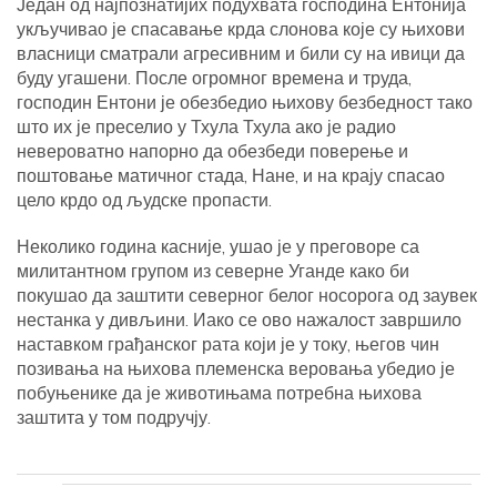
Један од најпознатијих подухвата господина Ентонија
укључивао је спасавање крда слонова које су њихови
власници сматрали агресивним и били су на ивици да
буду угашени. После огромног времена и труда,
господин Ентони је обезбедио њихову безбедност тако
што их је преселио у Тхула Тхула ако је радио
невероватно напорно да обезбеди поверење и
поштовање матичног стада, Нане, и на крају спасао
цело крдо од људске пропасти.
Неколико година касније, ушао је у преговоре са
милитантном групом из северне Уганде како би
покушао да заштити северног белог носорога од заувек
нестанка у дивљини. Иако се ово нажалост завршило
наставком грађанског рата који је у току, његов чин
позивања на њихова племенска веровања убедио је
побуњенике да је животињама потребна њихова
заштита у том подручју.