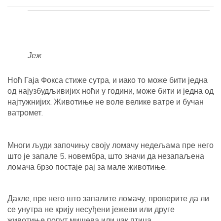
Јеж
Ноћ Гаја Фокса стиже сутра, и иако то може бити једна
од најузбудљивијих ноћи у години, може бити и једна од
најтужнијих. Животиње не воле велике ватре и бучан
ватромет.
Многи људи започињу своју ломачу недељама пре него
што је запале 5. новембра, што значи да незапаљена
ломача брзо постаје рај за мале животиње.
Дакле, пре него што запалите ломачу, проверите да ли
се унутра не крију несуђени јежеви или друге
животиње попут мишева или чак птица.