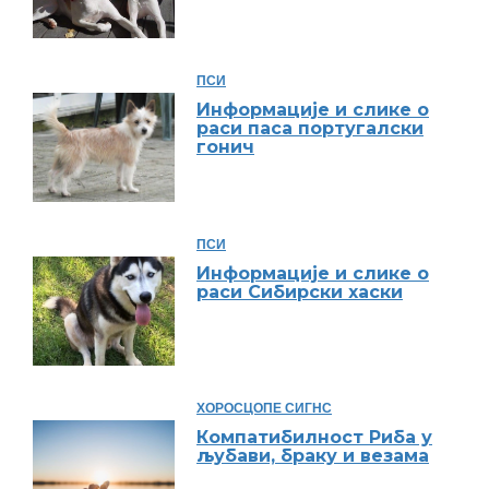
ПСИ
Информације и слике о
раси паса португалски
гонич
ПСИ
Информације и слике о
раси Сибирски хаски
ХОРОСЦОПЕ СИГНС
Компатибилност Риба у
љубави, браку и везама