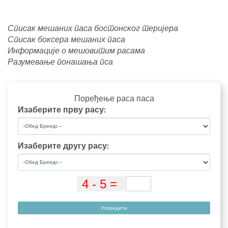
Списак мешаних паса бостонског теријера
Списак боксера мешаних паса
Информације о мешовитим расама
Разумевање понашања пса
Поређење раса паса
Изаберите прву расу:
Изаберите другу расу:
Упоредите