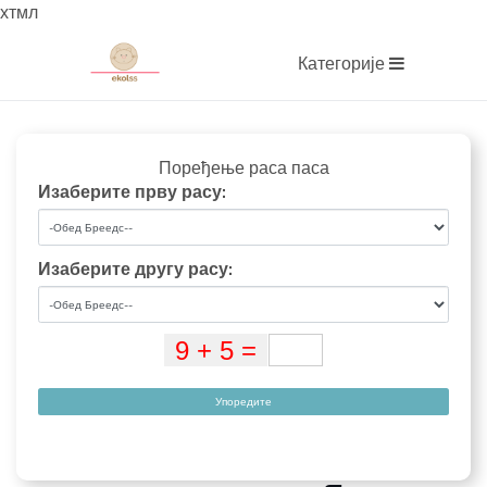
хтмл
Категорије
Поређење раса паса
Изаберите прву расу:
Изаберите другу расу:
Упоредите