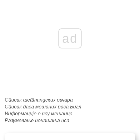
ad
Списак шетландских овчара
Списак паса мешаних раса Бигл
Информације о псу мешанца
Разумевање понашања пса