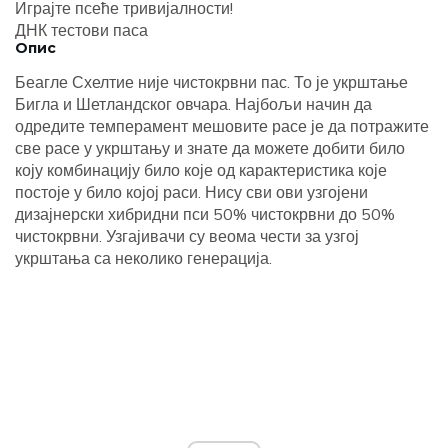
Играјте псеће тривијалности!
ДНК тестови паса
Опис
Беагле Схелтие није чистокрвни пас. То је укрштање
Бигла и Шетландског овчара. Најбољи начин да
одредите темперамент мешовите расе је да потражите
све расе у укрштању и знате да можете добити било
коју комбинацију било које од карактеристика које
постоје у било којој раси. Нису сви ови узгојени
дизајнерски хибридни пси 50% чистокрвни до 50%
чистокрвни. Узгајивачи су веома чести за узгој
укрштања са неколико генерација.