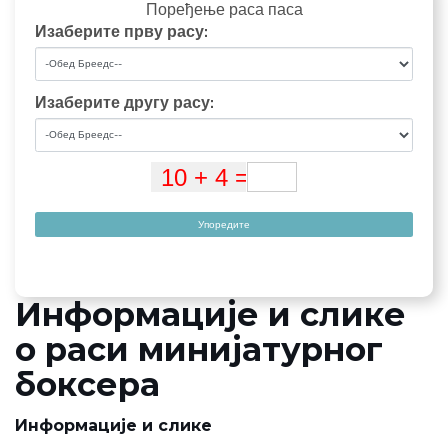
Поређење раса паса
Изаберите прву расу:
Изаберите другу расу:
Упоредите
Информације и слике
о раси минијатурног
боксера
Информације и слике