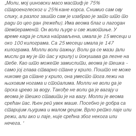
„Моли, мој џиновски масо мастиф је 75%
староенглеског и 25% кане корса. Снимио сам ову
слику, а разлог зашто сам је изабрао је зато што то
ради по цео дан (лежећи). Има веома благ и лагодан
темперамент. Он воли људе и све животиње. У
време када је слика направљена, имала је 15 месеци и
око 100 килограма. Са 25 месеци имала је 147
килограма. Молли воли пажњу. Воли да се мази (али
мисли да му је то пас у крилу) и покушава да легне на
тебе. Као што можете замислити, веома је тешка -
само јој глава стварно стане у крило. Пошто не може
никоме да стане у крило, она уместо тога лежи на
њиховим ногама и стопалима. Молли не воли да је
прска црево за воду. Такође не воли да је вагају и
веома је тешко ставити је на вагу. Молли је веома
срећан пас. Њен реп увек маше. Посебно је добра са
старијим људима и малом децом. Врло ретко лаје или
режи, али ако и лаје, није срећна због некога или
нечега. '