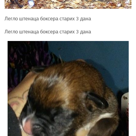
Легло штенаца боксера старих 3 дана
Легло штенаца боксера старих 3 дана