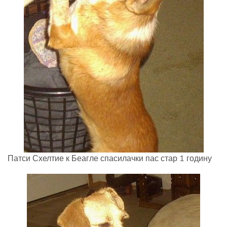
Патси Схелтие к Беагле спасилачки пас стар 1 годину