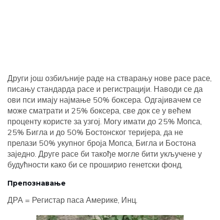
Други још озбиљније раде на стварању нове расе расе,
писању стандарда расе и регистрацији. Наводи се да
ови пси имају најмање 50% боксера. Одгајивачем се
може сматрати и 25% боксера, све док се у већем
проценту користе за узгој. Могу имати до 25% Мопса,
25% Бигла и до 50% Бостонског теријера, да не
прелази 50% укупног броја Мопса, Бигла и Бостона
заједно. Друге расе би такође могле бити укључене у
будућности како би се проширио генетски фонд.
Препознавање
ДРА = Регистар паса Америке, Инц.