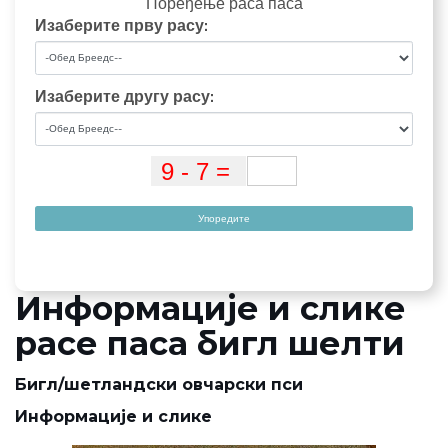
Поређење раса паса
Изаберите прву расу:
Изаберите другу расу:
Упоредите
Информације и слике
расе паса бигл шелти
Бигл/шетландски овчарски пси
Информације и слике