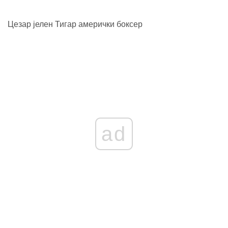
Цезар јелен Тигар амерички боксер
ad