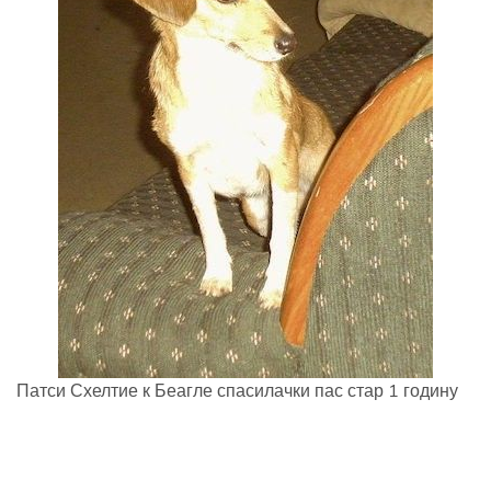
Патси Схелтие к Беагле спасилачки пас стар 1 годину