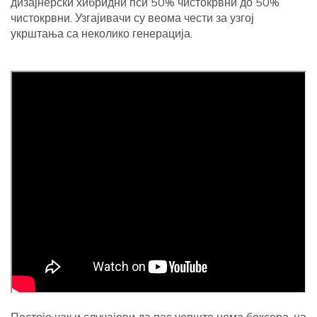
дизајнерски хибридни пси 50% чистокрвни до 50%
чистокрвни. Узгајивачи су веома чести за узгој
укрштања са неколико генерација.
Постоје чак и случајеви да пас уопште нема боксера, на