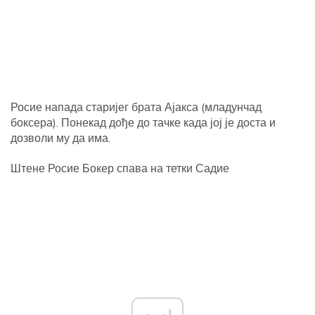
Росие напада старијег брата Ајакса (младунчад
боксера). Понекад дође до тачке када јој је доста и
дозволи му да има.
Штене Росие Бокер спава на тетки Садие