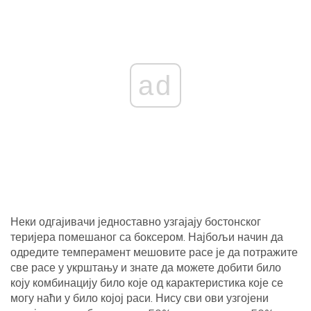
ad
Неки одгајивачи једноставно узгајају бостонског
теријера помешаног са боксером. Најбољи начин да
одредите темперамент мешовите расе је да потражите
све расе у укрштању и знате да можете добити било
коју комбинацију било које од карактеристика које се
могу наћи у било којој раси. Нису сви ови узгојени