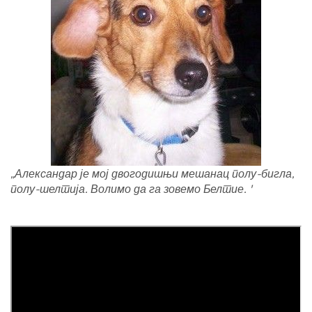
„Александар је мој двогодишњи мешанац полу-бигла,
полу-шелтија. Волимо да га зовемо Белтие. '