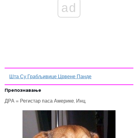
ad
Шта Су Грабљивице Црвене Панде
Препознавање
ДРА = Регистар паса Америке, Инц.