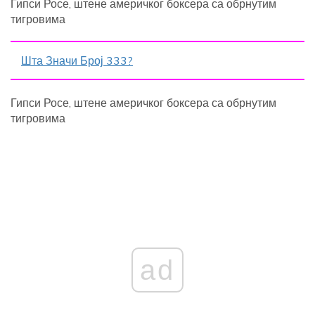
Гипси Росе, штене америчког боксера са обрнутим
тигровима
Шта Значи Број 333?
Гипси Росе, штене америчког боксера са обрнутим
тигровима
ad