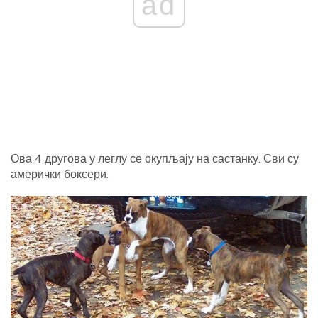
ad
Ова 4 другова у леглу се окупљају на састанку. Сви су
амерички боксери.