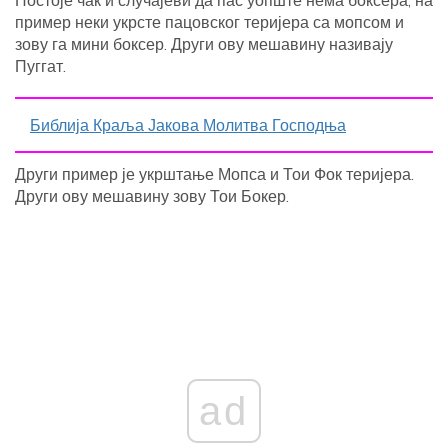
пример неки укрсте пацовског теријера са мопсом и
зову га мини боксер. Други ову мешавину називају
Пуггат.
Библија Краља Јакова Молитва Господња
Други пример је укрштање Мопса и Тои Фок теријера.
Други ову мешавину зову Тои Бокер.
ad