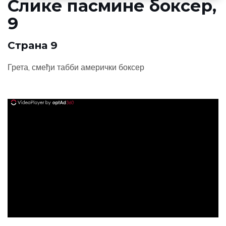
Слике пасмине боксер,
9
Страна 9
Грета, смеђи табби амерички боксер
ad