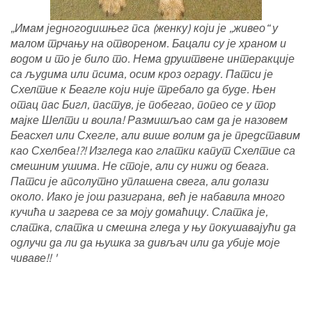
„Имам једногодишњег пса (женку) који је „живео“ у
малом трчању на отвореном. Бацали су је храном и
водом и то је било то. Нема друштвене интеракције
са људима или псима, осим кроз ограду. Патси је
Схелтие к Беагле који није требало да буде. Њен
отац пас Бигл, пастув, је побегао, попео се у тор
мајке Шелти и воила! Размишљао сам да је назовем
Беасхел или Схегле, али више волим да је представим
као Схелбеа!?! Изгледа као глатки капут Схелтие са
смешним ушима. Не стоје, али су нижи од беага.
Патси је апсолутно уплашена свега, али долази
около. Иако је још разиграна, већ је набавила много
кучића и загрева се за моју домаћицу. Слатка је,
слатка, слатка и смешна гледа у њу покушавајући да
одлучи да ли да њушка за дивљач или да убије моје
чиваве!! '