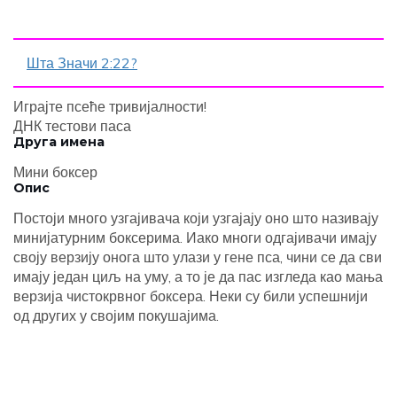
Шта Значи 2:22?
Играјте псеће тривијалности!
ДНК тестови паса
Друга имена
Мини боксер
Опис
Постоји много узгајивача који узгајају оно што називају
минијатурним боксерима. Иако многи одгајивачи имају
своју верзију онога што улази у гене пса, чини се да сви
имају један циљ на уму, а то је да пас изгледа као мања
верзија чистокрвног боксера. Неки су били успешнији
од других у својим покушајима.