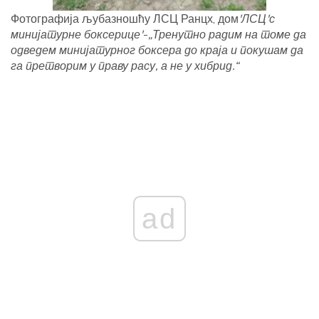
Фотографија љубазношћу ЛСЦ Ранцх, дом
'ЛСЦ'с
минијатурне боксерице'
-
„Тренутно радим на томе да
одведем минијатурног боксера до краја и покушам да
га претворим у праву расу, а не у хибрид.“
ad