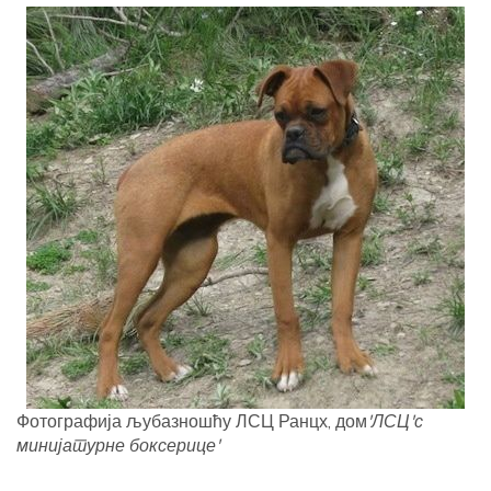
Фотографија љубазношћу ЛСЦ Ранцх, дом
'ЛСЦ'с
минијатурне боксерице'