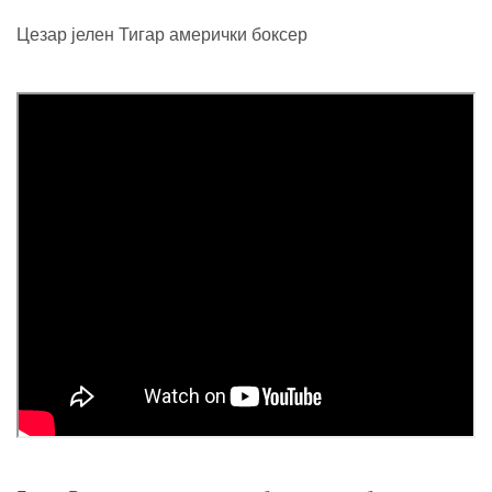
Цезар јелен Тигар амерички боксер