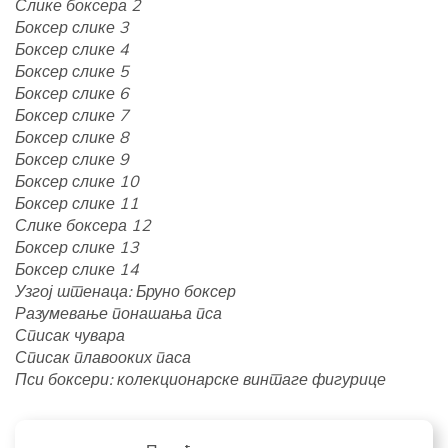
Слике боксера 2
Боксер слике 3
Боксер слике 4
Боксер слике 5
Боксер слике 6
Боксер слике 7
Боксер слике 8
Боксер слике 9
Боксер слике 10
Боксер слике 11
Слике боксера 12
Боксер слике 13
Боксер слике 14
Узгој штенаца: Бруно боксер
Разумевање понашања пса
Списак чувара
Списак плавооких паса
Пси боксери: колекционарске винтаге фигурице