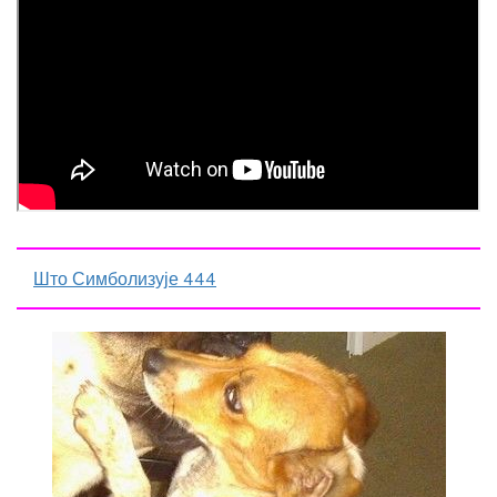
Што Симболизује 444