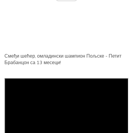
Смеђи шећер, омладински шампион Пољске - Петит
Брабанцон са 13 месеци!