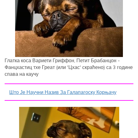
Глатка коса Вариети Гриффон, Петит Брабанцон -
Фанцхастиц тхе Греат (или 'Цхас' скраћено) са 3 године
спава на каучу
Што Је Научни Назив За Галапагоску Корњачу