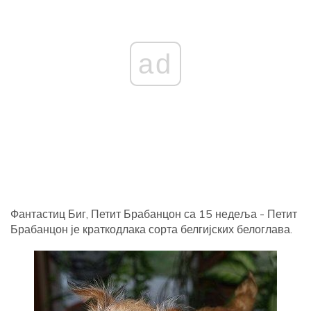
ad
Фантастиц Биг, Петит Брабанцон са 15 недеља - Петит
Брабанцон је краткодлака сорта белгијских белоглава.