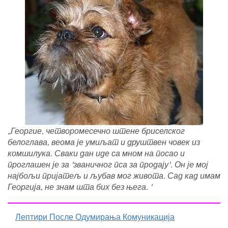
„Георгие, четворомесечно штене бриселског
белоглава, веома је умиљат и друштвен човек из
комшилука. Сваки дан иде са мном на посао и
проглашен је за 'званичног пса за продају'. Он је мој
најбољи пријатељ и љубав мог живота. Сад кад имам
Георгија, не знам шта бих без њега. '
Лептири После Одумирања Комуникација