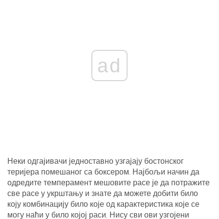
ad
Неки одгајивачи једноставно узгајају бостонског
теријера помешаног са боксером. Најбољи начин да
одредите темперамент мешовите расе је да потражите
све расе у укрштању и знате да можете добити било
коју комбинацију било које од карактеристика које се
могу наћи у било којој раси. Нису сви ови узгојени