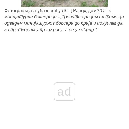
Фотографија љубазношћу ЛСЦ Ранцх, дом
'ЛСЦ'с
минијатурне боксерице'
-
„Тренутно радим на томе да
одведем минијатурног боксера до краја и покушам да
га претворим у праву расу, а не у хибрид.“
ad