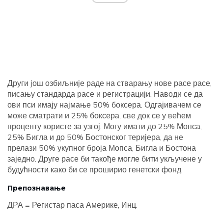
Други још озбиљније раде на стварању нове расе расе,
писању стандарда расе и регистрацији. Наводи се да
ови пси имају најмање 50% боксера. Одгајивачем се
може сматрати и 25% боксера, све док се у већем
проценту користе за узгој. Могу имати до 25% Мопса,
25% Бигла и до 50% Бостонског теријера, да не
прелази 50% укупног броја Мопса, Бигла и Бостона
заједно. Друге расе би такође могле бити укључене у
будућности како би се проширио генетски фонд.
Препознавање
ДРА = Регистар паса Америке, Инц.