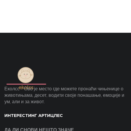
Еколсс - Ово је место где можете пронаћи чињенице о
животињама, десет, водити своје понашање, емоције и
ум, али и за живот.
ИНТЕРЕСТИНГ АРТИЦЛЕС
ДА ЛИ СНОВИ НЕШТО ЗНАЧЕ