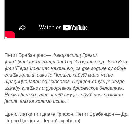
Петит Брабанцонс—
„Фанцхастиц Греат
(или
'Цхас'
ниски смеђи пас) од 3 године и др Пери Кокс
(или
"Пери"
црни пас накратко) са две године су обоје
глаткодлаки, иако је Перијев капут мало мање
традиционалан од Цхасовог. Перијев капут је негде
између глатког и дугодлаког бриселског белоглава.
Нисмо баш сигурни зашто му је капут овакав какав
јесте, али га волимо исто. '
Црни, глатки тип длаке Грифон, Петит Брабанцон — Др.
Перри Цок (или 'Перри' скраћено)