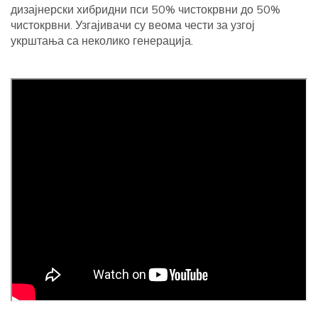
дизајнерски хибридни пси 50% чистокрвни до 50%
чистокрвни. Узгајивачи су веома чести за узгој
укрштања са неколико генерација.