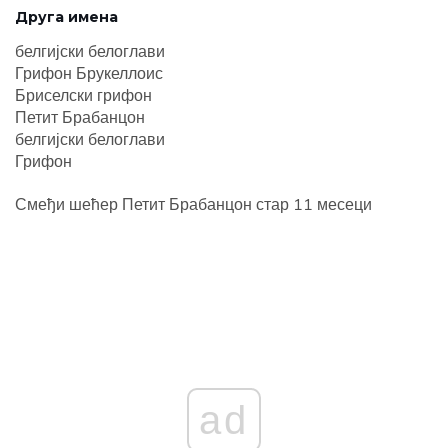
Друга имена
белгијски белоглави
Грифон Брукеллоис
Бриселски грифон
Петит Брабанцон
белгијски белоглави
Грифон
Смеђи шећер Петит Брабанцон стар 11 месеци
ad