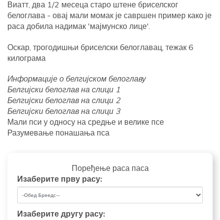
Виатт, два 1/2 месеца старо штене бриселског
белоглава - овај мали момак је савршен пример како је
раса добила надимак 'мајмунско лице'.
Оскар, трогодишњи бриселски белоглавац, тежак 6
килограма
Информације о белгијском белоглаву
Белгијски белоглав на слици 1
Белгијски белоглав на слици 2
Белгијски белоглав на слици 3
Мали пси у односу на средње и велике псе
Разумевање понашања пса
Поређење раса паса
Изаберите прву расу:
Изаберите другу расу: