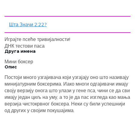
Шта Значи 2:22?
Играјте псеће тривијалности!
ДНК тестови паса
Друга имена
Мини боксер
Опис
Постоји много узгајивача који узгајају оно што називају
минијатурним боксерима. Иако многи одгајивачи имају
своју верзију онога што улази у гене пса, чини се да сви
имају један циљ на уму, а то је да пас изгледа као мања
верзија чистокрвног боксера. Неки су били успешнији
од других у својим покушајима.