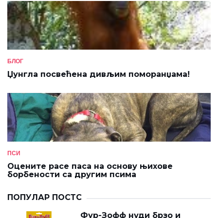
БЛОГ
Џунгла посвећена дивљим поморанџама!
ПСИ
Оцените расе паса на основу њихове
борбености са другим псима
ПОПУЛАР ПОСТС
Фур-Зофф нуди брзо и