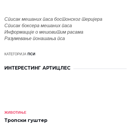
Списак мешаних паса бостонског теријера
Списак боксера мешаних паса
Информације о мешовитим расама
Разумевање понашања пса
КАТЕГОРИЈА
ПСИ
ИНТЕРЕСТИНГ АРТИЦЛЕС
ЖИВОТИЊЕ
Тропски гуштер