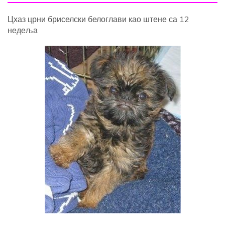
Цхаз црни бриселски белоглави као штене са 12
недеља