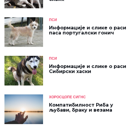
ПСИ
Информације и слике о раси
паса португалски гонич
ПСИ
Информације и слике о раси
Сибирски хаски
ХОРОСЦОПЕ СИГНС
Компатибилност Риба у
љубави, браку и везама