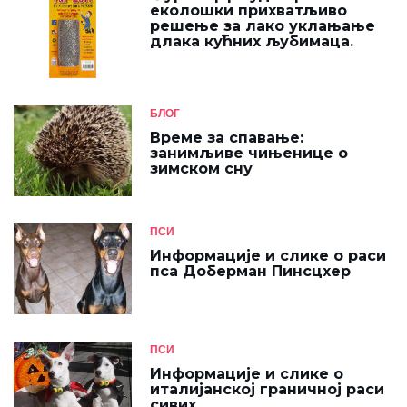
еколошки прихватљиво
решење за лако уклањање
длака кућних љубимаца.
БЛОГ
Време за спавање:
занимљиве чињенице о
зимском сну
ПСИ
Информације и слике о раси
пса Доберман Пинсцхер
ПСИ
Информације и слике о
италијанској граничној раси
сивих