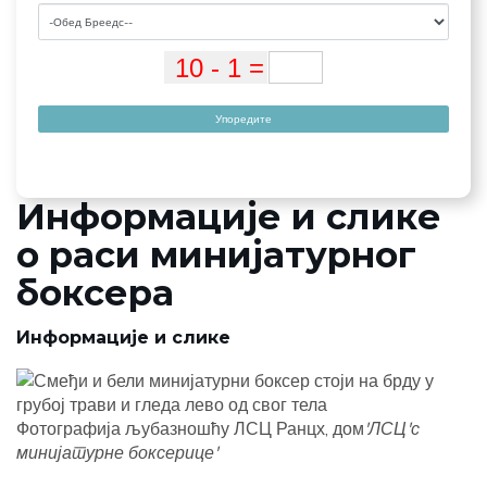
Упоредите
Информације и слике
о раси минијатурног
боксера
Информације и слике
Фотографија љубазношћу ЛСЦ Ранцх, дом
'ЛСЦ'с
минијатурне боксерице'