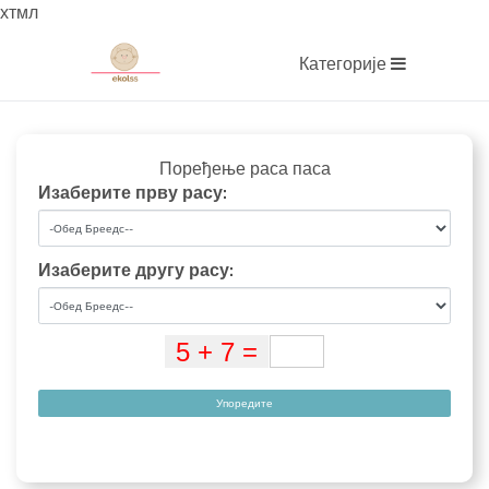
хтмл
Категорије
Поређење раса паса
Изаберите прву расу:
Изаберите другу расу:
Упоредите