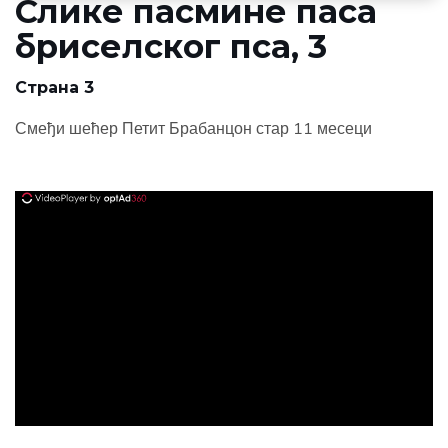
Слике пасмине паса
бриселског пса, 3
Страна 3
Смеђи шећер Петит Брабанцон стар 11 месеци
ad