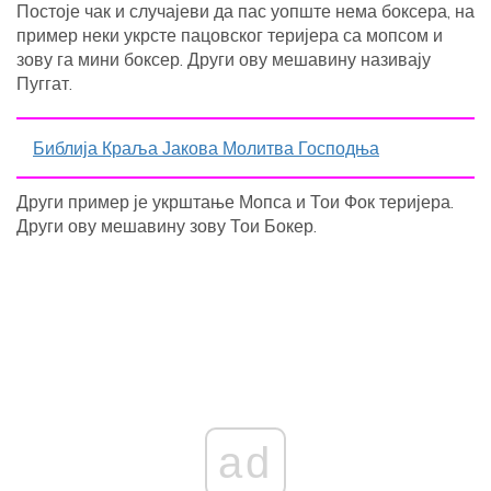
Постоје чак и случајеви да пас уопште нема боксера, на
пример неки укрсте пацовског теријера са мопсом и
зову га мини боксер. Други ову мешавину називају
Пуггат.
Библија Краља Јакова Молитва Господња
Други пример је укрштање Мопса и Тои Фок теријера.
Други ову мешавину зову Тои Бокер.
ad