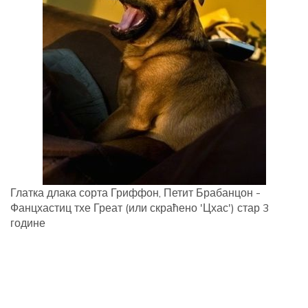
Глатка длака сорта Гриффон, Петит Брабанцон -
Фанцхастиц тхе Греат (или скраћено 'Цхас') стар 3
године