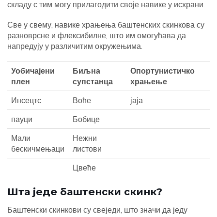
складу с тим могу прилагодити своје навике у исхрани.
Све у свему, навике храњења баштенских скинкова су
разноврсне и флексибилне, што им омогућава да
напредују у различитим окружењима.
Уобичајени
Биљна
Опортунистичко
плен
супстанца
храњење
Инсецтс
Воће
јаја
пауци
Бобице
Мали
Нежни
бескичмењаци
листови
Цвеће
Шта једе баштенски скинк?
Баштенски скинкови су свеједи, што значи да једу