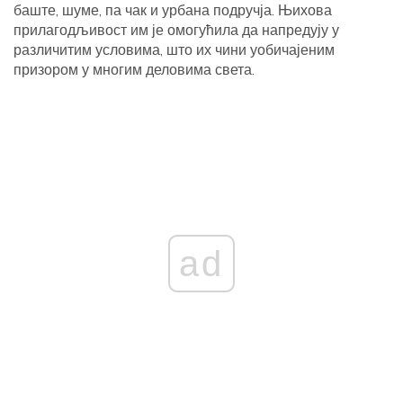
баште, шуме, па чак и урбана подручја. Њихова
прилагодљивост им је омогућила да напредују у
различитим условима, што их чини уобичајеним
призором у многим деловима света.
ad