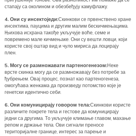
стапају са околином и обезбеђују камуфлажу.
4. Они су инсектоједи:
Скинкови се првенствено хране
инсектима, пауцима и другим малим бескичмењацима.
Њихова исхрана такође укључује воће, семе и
повремено мале кичмењаке. Они су вешти ловци, који
користе свој оштар вид и чуло мириса да лоцирају
плен.
5. Могу се размножавати партеногенезом:
Неке
врсте скинка могу да се размножавају без потребе за
ђубрењем. Овај процес, познат као партеногенеза,
омогућава женкама да произведу потомство које је
генетски идентично себи.
6. Они комуницирају говором тела:
Скинкови користе
различите покрете тела и гестове да комуницирају
једни са другима. То укључује климање главом, махање
репом и држање тела. Ови сигнали преносе
територијалне границе, интерес за парење и