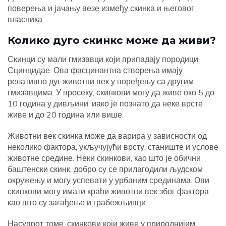
поверења и јачању везе између скинка и његовог
власника.
Колико дуго скинкс може да живи?
Скинци су мали гмизавци који припадају породици
Сцинцидае. Ова фасцинантна створења имају
релативно дуг животни век у поређењу са другим
гмизавцима. У просеку, скинкови могу да живе око 5 до
10 година у дивљини, иако је познато да неке врсте
живе и до 20 година или више.
Животни век скинка може да варира у зависности од
неколико фактора, укључујући врсту, станиште и услове
животне средине. Неки скинкови, као што је обични
баштенски скинк, добро су се прилагодили људском
окружењу и могу успевати у урбаним срединама. Ови
скинкови могу имати краћи животни век због фактора
као што су загађење и грабежљивци.
Насупрот томе, скинкови који живе у природнијим