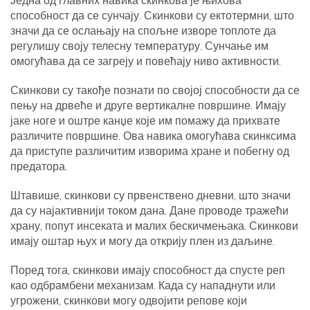
Једна од главних навика скинкова је њихова
способност да се сунчају. Скинкови су ектотермни, што
значи да се ослањају на спољне изворе топлоте да
регулишу своју телесну температуру. Сунчање им
омогућава да се загреју и повећају ниво активности.
Скинкови су такође познати по својој способности да се
пењу на дрвеће и друге вертикалне површине. Имају
јаке ноге и оштре канџе које им помажу да прихвате
различите површине. Ова навика омогућава скинксима
да приступе различитим изворима хране и побегну од
предатора.
Штавише, скинкови су првенствено дневни, што значи
да су најактивнији током дана. Дане проводе тражећи
храну, попут инсеката и малих бескичмењака. Скинкови
имају оштар њух и могу да открију плен из даљине.
Поред тога, скинкови имају способност да спусте реп
као одбрамбени механизам. Када су нападнути или
угрожени, скинкови могу одвојити репове који