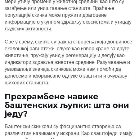
мери утичу промене у животној средини, као што су
загађење или уништавање станишта. Праћење
популације скинка може пружити драгоцене
информације о укупном здрављу екосистема и утицају
људских активности.
Све у свему, скинкс су важна створења која доприносе
еколошкој равнотежи, служе као извор хране за друге
животиње, пружају увид у регенерацију и делују као
индикатори здравља животне средине. Разумевање и
уважавање значаја скинкова може нам помоћи да
донесемо информисане одлуке о заштити и очувању
њихових станишта.
Прехрамбене навике
баштенских љупки: шта они
једу?
Баштенски скинкови су фасцинантна створења са
различитим навикама у исхрани. Као сваштоједи, имају