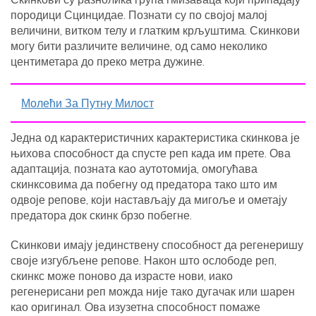
породици Сцинцидае. Познати су по својој малој
величини, витком телу и глатким крљуштима. Скинкови
могу бити различите величине, од само неколико
центиметара до преко метра дужине.
Молећи За Путну Милост
Једна од карактеристичних карактеристика скинкова је
њихова способност да спусте реп када им прете. Ова
адаптација, позната као аутотомија, омогућава
скинксовима да побегну од предатора тако што им
одвоје репове, који настављају да мигоље и ометају
предатора док скинк брзо побегне.
Скинкови имају јединствену способност да регенеришу
своје изгубљене репове. Након што ослободе реп,
скинкс може поново да израсте нови, иако
регенерисани реп можда није тако дугачак или шарен
као оригинал. Ова изузетна способност помаже