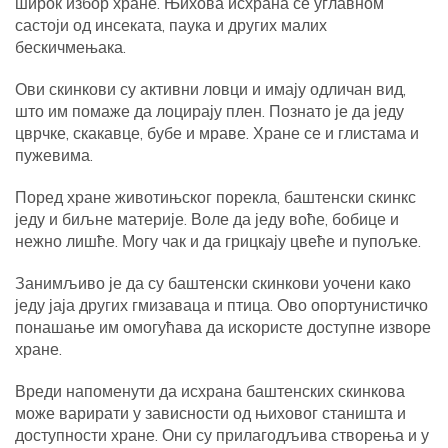
широк избор хране. Њихова исхрана се углавном
састоји од инсеката, паука и других малих
бескичмењака.
Ови скинкови су активни ловци и имају одличан вид,
што им помаже да лоцирају плен. Познато је да једу
цврчке, скакавце, бубе и мраве. Хране се и глистама и
пужевима.
Поред хране животињског порекла, баштенски скинкс
једу и биљне материје. Воле да једу воће, бобице и
нежно лишће. Могу чак и да грицкају цвеће и пупољке.
Занимљиво је да су баштенски скинкови уочени како
једу јаја других гмизаваца и птица. Ово опортунистичко
понашање им омогућава да искористе доступне изворе
хране.
Вреди напоменути да исхрана баштенских скинкова
може варирати у зависности од њиховог станишта и
доступности хране. Они су прилагодљива створења и у