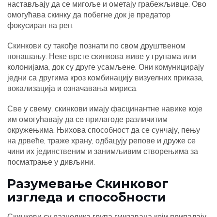
настављају да се мигоље и ометају грабежљивце. Ово
омогућава скинку да побегне док је предатор
фокусиран на реп.
Скинкови су такође познати по свом друштвеном
понашању. Неке врсте скинкова живе у групама или
колонијама, док су друге усамљене. Они комуницирају
једни са другима кроз комбинацију визуелних приказа,
вокализација и означавања мириса.
Све у свему, скинкови имају фасцинантне навике које
им омогућавају да се прилагоде различитим
окружењима. Њихова способност да се сунчају, пењу
на дрвеће, траже храну, одбацују репове и друже се
чини их јединственим и занимљивим створењима за
посматрање у дивљини.
Разумевање Скинковог
изгледа и способности
Скинкови су разнолика група гмизаваца који припадају