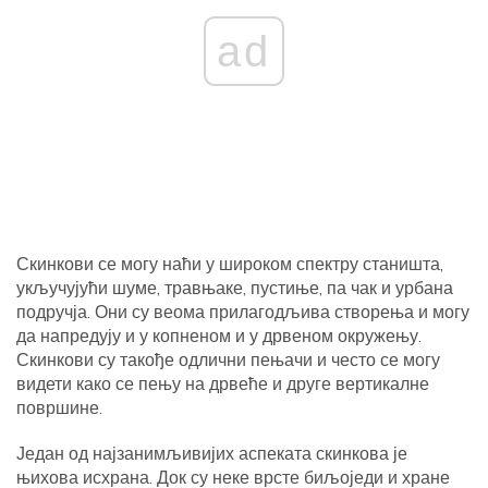
ad
Скинкови се могу наћи у широком спектру станишта,
укључујући шуме, травњаке, пустиње, па чак и урбана
подручја. Они су веома прилагодљива створења и могу
да напредују и у копненом и у дрвеном окружењу.
Скинкови су такође одлични пењачи и често се могу
видети како се пењу на дрвеће и друге вертикалне
површине.
Један од најзанимљивијих аспеката скинкова је
њихова исхрана. Док су неке врсте биљоједи и хране