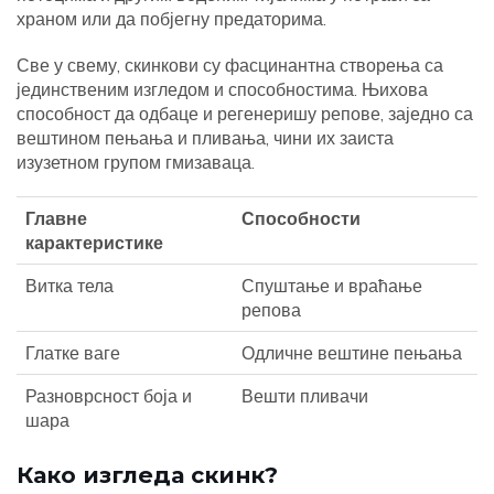
храном или да побјегну предаторима.
Све у свему, скинкови су фасцинантна створења са
јединственим изгледом и способностима. Њихова
способност да одбаце и регенеришу репове, заједно са
вештином пењања и пливања, чини их заиста
изузетном групом гмизаваца.
Главне
Способности
карактеристике
Витка тела
Спуштање и враћање
репова
Глатке ваге
Одличне вештине пењања
Разноврсност боја и
Вешти пливачи
шара
Како изгледа скинк?