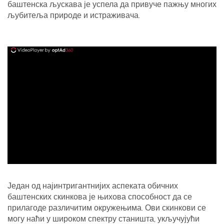
баштенска љускава је успела да привуче пажњу многих
љубитеља природе и истраживача.
ad
Један од најинтригантнијих аспеката обичних
баштенских скинкова је њихова способност да се
прилагоде различитим окружењима. Ови скинкови се
могу наћи у широком спектру станишта, укључујући