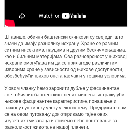
Штавише, обични баштенски скинкови су свеједи, што
значи да имају разнолику исхрану. Хране се разним
ситним инсектима, пауцима и другим бескичмењацима,
као и биљним материјама. Ова разноврсност у њиховој
исхрани омогућава им да се прилагоде различитим
изворима хране у зависности од њихове доступности,
обезбеђујући њихов опстанак чак и у тешким условима.
У овом чланку ћемо заронити дубље у фасцинантан
свет обичних баштенских слепих мишева, истражујући
њихове фасцинантне карактеристике, понашање и
њихову суштинску улогу у екосистему. Придружите нам
се на овом путовању док откривамо тајне ових
изузетних гмизаваца и стичемо веће поштовање за
разноликост живота на нашој планети.