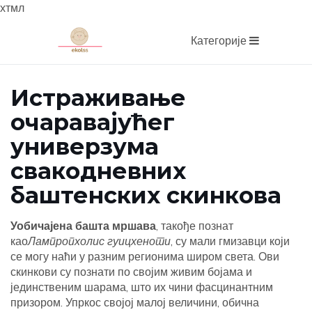
хтмл
Категорије
Истраживање
очаравајућег
универзума
свакодневних
баштенских скинкова
Уобичајена башта мршава
, такође познат
као
Лампропхолис гуицхеноти
, су мали гмизавци који
се могу наћи у разним регионима широм света. Ови
скинкови су познати по својим живим бојама и
јединственим шарама, што их чини фасцинантним
призором. Упркос својој малој величини, обична