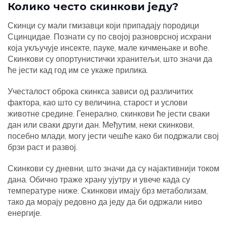
Колико често скинкови једу?
Скинци су мали гмизавци који припадају породици
Сцинцидае. Познати су по својој разноврсној исхрани
која укључује инсекте, пауке, мале кичмењаке и воће.
Скинкови су опортунистички хранитељи, што значи да
ће јести кад год им се укаже прилика.
Учесталост оброка скинкса зависи од различитих
фактора, као што су величина, старост и услови
животне средине. Генерално, скинкови ће јести сваки
дан или сваки други дан. Међутим, неки скинкови,
посебно млади, могу јести чешће како би подржали свој
брзи раст и развој.
Скинкови су дневни, што значи да су најактивнији током
дана. Обично траже храну ујутру и увече када су
температуре ниже. Скинкови имају брз метаболизам,
тако да морају редовно да једу да би одржали ниво
енергије.