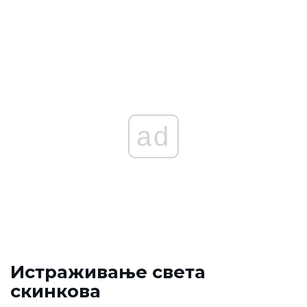
ad
Истраживање света
скинкова