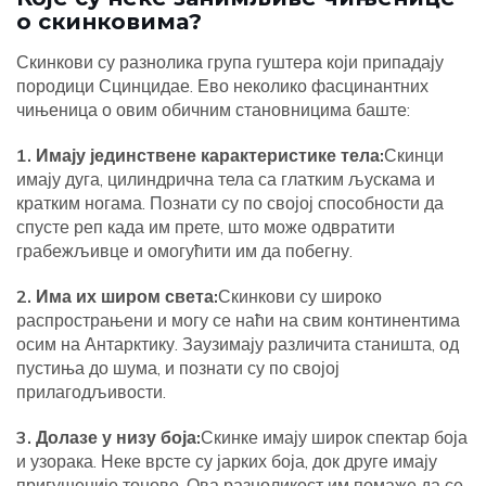
о скинковима?
Скинкови су разнолика група гуштера који припадају
породици Сцинцидае. Ево неколико фасцинантних
чињеница о овим обичним становницима баште:
1. Имају јединствене карактеристике тела:
Скинци
имају дуга, цилиндрична тела са глатким љускама и
кратким ногама. Познати су по својој способности да
спусте реп када им прете, што може одвратити
грабежљивце и омогућити им да побегну.
2. Има их широм света:
Скинкови су широко
распрострањени и могу се наћи на свим континентима
осим на Антарктику. Заузимају различита станишта, од
пустиња до шума, и познати су по својој
прилагодљивости.
3. Долазе у низу боја:
Скинке имају широк спектар боја
и узорака. Неке врсте су јарких боја, док друге имају
пригушеније тонове. Ова разноликост им помаже да се