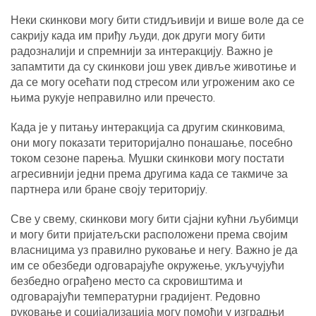
Неки скинкови могу бити стидљивији и више воле да се
сакрију када им приђу људи, док други могу бити
радозналији и спремнији за интеракцију. Важно је
запамтити да су скинкови још увек дивље животиње и
да се могу осећати под стресом или угроженим ако се
њима рукује неправилно или пречесто.
Када је у питању интеракција са другим скинковима,
они могу показати територијално понашање, посебно
током сезоне парења. Мушки скинкови могу постати
агресивнији једни према другима када се такмиче за
партнера или бране своју територију.
Све у свему, скинкови могу бити сјајни кућни љубимци
и могу бити пријатељски расположени према својим
власницима уз правилно руковање и негу. Важно је да
им се обезбеди одговарајуће окружење, укључујући
безбедно ограђено место са скровиштима и
одговарајући температурни градијент. Редовно
руковање и социјализација могу помоћи у изградњи