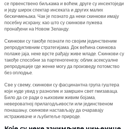
се првенствено биљкама и воћем, друге су инсектоједи
и једу широк спектар инсеката и других малих
бескичмењака. Чак је познато да неки скинкови имају
посебну исхрану, као што су скинкови пужева
пронађени на Новом Зеланду.
Скинкови су такође познати по својим јединственим
репродуктивним стратегијама. Док већина скинкова
полаже јаја, неке врсте рађају живе младе. Скинкови су
такође способни за партеногенезу, облик асексуалне
репродукције где женке могу да произведу потомство
без оплодње.
Све у свему, скинкови су фасцинантна група гуштера
који нуде увид у разнолик и замршен свет гмизаваца.
Било да се ради о њиховим живим бојама,
невероватној прилагодљивости или јединственом
понашању, скинкови настављају да очаравају
истраживаче и љубитеље природе.
Које су неке занимљиве чињенице