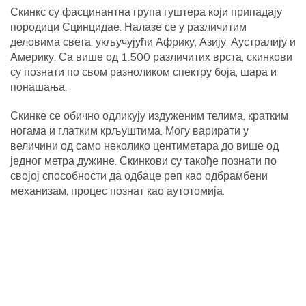
Скинкс су фасцинантна група гуштера који припадају
породици Сцинцидае. Налазе се у различитим
деловима света, укључујући Африку, Азију, Аустралију и
Америку. Са више од 1.500 различитих врста, скинкови
су познати по свом разноликом спектру боја, шара и
понашања.
Скинке се обично одликују издуженим телима, кратким
ногама и глатким крљуштима. Могу варирати у
величини од само неколико центиметара до више од
једног метра дужине. Скинкови су такође познати по
својој способности да одбаце реп као одбрамбени
механизам, процес познат као аутотомија.