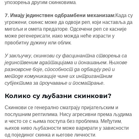
упозорења другим скинковима.
7. Имају јединствен одбрамбени механизам:
Када су
угрожени, скинкс може да одвоји реп, који наставља да
мигољи и омета предаторе. Одсечени реп се касније
може регенерисати, иако можда неће израсти у
првобитну дужину или облик.
У закључку, скинкови су фасцинантна створења са
јединственим адаптацијама и понашањем. Њихове
разноврсне боје, способност да одбацују реп и
методе комуникације чине их интригантним
субјектима за проучавање и посматрање.
Колико су љубазни скинкови?
Скинкови се генерално сматрају пријатељским и
послушним рептилима. Нису агресивни према људима
и често се с њима поступа без проблема. Међутим,
њихов ниво љубазности може варирати у зависности
од појединог скинка и његове личности.