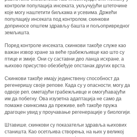
контроли популација инсеката, укључујући штеточине
које могу наштетити биљкама и усевима. Држећи
популацију инсеката под контролом, скинкови
доприносе општем здрављу башта и пољопривредног
земљишта.
Поред контроле инсеката, скинкови такође служе као
важан извор хране за веће грабежљивце као што су
птице и змије. Они су саставни део ланца исхране, а
њихово присуство обезбеђује опстанак других врста.
Скинкови такође имају јединствену способност да
регенеришу своје репове. Када су у опасности, могу да
одвоје реп, ометајући грабежљивце и омогућавајући
им да побегну. Ова изузетна адаптација не само да
помаже скинксима да преживе, већ такође пружа
драгоцен увид у проучавање регенерације у биологији.
Штавише, скинкови су показатељи здравља њихових
станишта. Као осетљива створења, на њих у великој