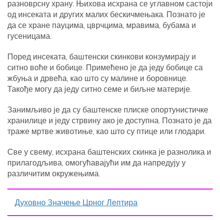
разноврсну храну. Њихова исхрана се углавном састоји
од инсеката и других малих бескичмењака. Познато је
да се хране пауцима, цврчцима, мравима, бубама и
гусеницама.
Поред инсеката, баштенски скинкови конзумирају и
ситно воће и бобице. Примећено је да једу бобице са
жбуња и дрвећа, као што су малине и боровнице.
Такође могу да једу ситно семе и биљне материје.
Занимљиво је да су баштенске плиске опортунистичке
хранилице и једу стрвину ако је доступна. Познато је да
траже мртве животиње, као што су птице или глодари.
Све у свему, исхрана баштенских скинка је разнолика и
прилагодљива, омогућавајући им да напредују у
различитим окружењима.
Духовно Значење Црног Лептира