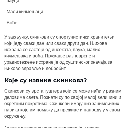
пауци
Мали кичмењаци
Воће
У закључку, скинкови су опортунистички хранитељи
који једу сваки дан или сваки други дан. Њихова
исхрана се састоји од инсеката, паука, малих
кичмењака и воћа. Пружање разноврсне и
уравнотежене исхране је од суштинског значаја за
њихово здравље и добробит.
Које су навике скинкова?
Скинкови су врста гуштера који се може наћи у разним
деловима света. Познати су по својој малој величини и
окретним покретима. Скинкови имају низ занимљивих
навика које им помажу да преживе и напредују у свом
окружењу.