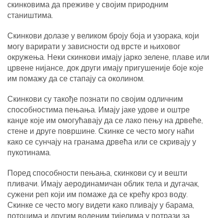
скинковима да преживе у својим природним
стаништима.
Скинкови долазе у великом броју боја и узорака, који
могу варирати у зависности од врсте и њиховог
окружења. Неки скинкови имају јарко зелене, плаве или
црвене нијансе, док други имају пригушеније боје које
им помажу да се стапају са околином.
Скинкови су такође познати по својим одличним
способностима пењања. Имају јаке удове и оштре
канџе које им омогућавају да се лако пењу на дрвеће,
стене и друге површине. Скинке се често могу наћи
како се сунчају на гранама дрвећа или се скривају у
пукотинама.
Поред способности пењања, скинкови су и вешти
пливачи. Имају аеродинамичан облик тела и дугачак,
сужени реп који им помаже да се крећу кроз воду.
Скинке се често могу видети како пливају у барама,
потоцима и другим воденим тијелима у потрази за