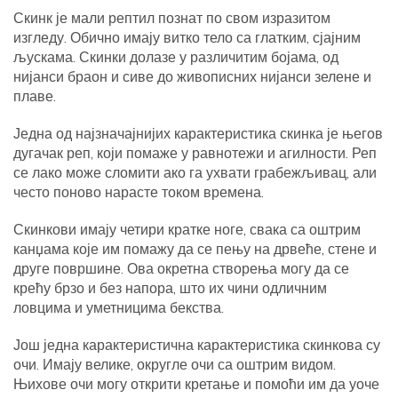
Скинк је мали рептил познат по свом изразитом
изгледу. Обично имају витко тело са глатким, сјајним
љускама. Скинки долазе у различитим бојама, од
нијанси браон и сиве до живописних нијанси зелене и
плаве.
Једна од најзначајнијих карактеристика скинка је његов
дугачак реп, који помаже у равнотежи и агилности. Реп
се лако може сломити ако га ухвати грабежљивац, али
често поново нарасте током времена.
Скинкови имају четири кратке ноге, свака са оштрим
канџама које им помажу да се пењу на дрвеће, стене и
друге површине. Ова окретна створења могу да се
крећу брзо и без напора, што их чини одличним
ловцима и уметницима бекства.
Још једна карактеристична карактеристика скинкова су
очи. Имају велике, округле очи са оштрим видом.
Њихове очи могу открити кретање и помоћи им да уоче