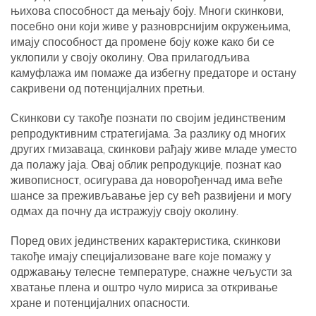
њихова способност да мењају боју. Многи скинкови,
посебно они који живе у разноврснијим окружењима,
имају способност да промене боју коже како би се
уклопили у своју околину. Ова прилагодљива
камуфлажа им помаже да избегну предаторе и остану
сакривени од потенцијалних претњи.
Скинкови су такође познати по својим јединственим
репродуктивним стратегијама. За разлику од многих
других гмизаваца, скинкови рађају живе младе уместо
да полажу јаја. Овај облик репродукције, познат као
живописност, осигурава да новорођенчад има веће
шансе за преживљавање јер су већ развијени и могу
одмах да почну да истражују своју околину.
Поред ових јединствених карактеристика, скинкови
такође имају специјализоване ваге које помажу у
одржавању телесне температуре, снажне чељусти за
хватање плена и оштро чуло мириса за откривање
хране и потенцијалних опасности.