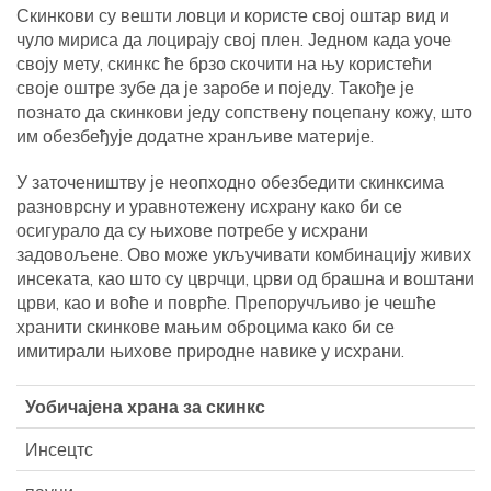
Скинкови су вешти ловци и користе свој оштар вид и
чуло мириса да лоцирају свој плен. Једном када уоче
своју мету, скинкс ће брзо скочити на њу користећи
своје оштре зубе да је заробе и поједу. Такође је
познато да скинкови једу сопствену поцепану кожу, што
им обезбеђује додатне хранљиве материје.
У заточеништву је неопходно обезбедити скинксима
разноврсну и уравнотежену исхрану како би се
осигурало да су њихове потребе у исхрани
задовољене. Ово може укључивати комбинацију живих
инсеката, као што су цврчци, црви од брашна и воштани
црви, као и воће и поврће. Препоручљиво је чешће
хранити скинкове мањим оброцима како би се
имитирали њихове природне навике у исхрани.
Уобичајена храна за скинкс
Инсецтс