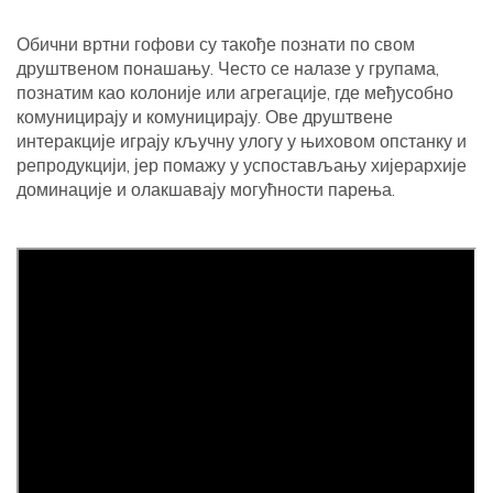
Обични вртни гофови су такође познати по свом
друштвеном понашању. Често се налазе у групама,
познатим као колоније или агрегације, где међусобно
комуницирају и комуницирају. Ове друштвене
интеракције играју кључну улогу у њиховом опстанку и
репродукцији, јер помажу у успостављању хијерархије
доминације и олакшавају могућности парења.