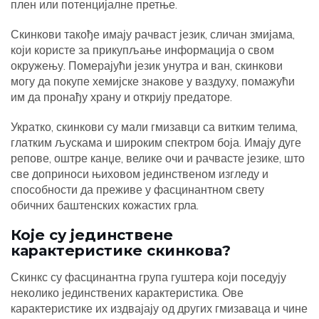
плен или потенцијалне претње.
Скинкови такође имају рачваст језик, сличан змијама,
који користе за прикупљање информација о свом
окружењу. Померајући језик унутра и ван, скинкови
могу да покупе хемијске знакове у ваздуху, помажући
им да пронађу храну и открију предаторе.
Укратко, скинкови су мали гмизавци са витким телима,
глатким љускама и широким спектром боја. Имају дуге
репове, оштре канџе, велике очи и рачвасте језике, што
све доприноси њиховом јединственом изгледу и
способности да преживе у фасцинантном свету
обичних баштенских кожастих грла.
Које су јединствене
карактеристике скинкова?
Скинкс су фасцинантна група гуштера који поседују
неколико јединствених карактеристика. Ове
карактеристике их издвајају од других гмизаваца и чине