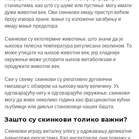
стаништима, као што су шуме или пустиње, могу имати
дужи животни век. Ови скинкови имају приступ већем
броју извора хране, мање су изложени загађењу и
имају мање предатора.
Скинкови су ектотермне животиње, што значи да је
њихова телесна температура регулисана околином. То
може утицати на њихов животни век, јер хладније
окружење може успорити њихов метаболизам и
продужити животни век.
Све у свему, скинкови су релативно дуговечни
гмизавци с обзиром на њихову малу величину. Уз
одговарајућу негу и одговарајуће окружење, скинкови
могу да живе неколико година као фасцинантни кућни
љубимци или дивљи становници наших башта.
Зашто су скинкови толико важни?
Скинкови играју виталну улогу у одржавању деликатне
равнотеже екосистема. Као инсектоједи, они помажу у