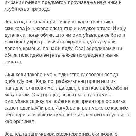
их занимљивим предметом проучавања научника и
љубитеља природе.
Једна од најкарактеристичнијих карактеристика
скинкова је њихово елегантно и издужено тело. Имају
дугачак и танак облик, што им омогућава да се брзо и
лако крећу кроз различита окружења, укључујући
дрвеће, камење, па чак и воду. Овај аеродинамични
облик тела идеалан је за њихов полуводени начин
живота.
Скинкови такође имају јединствену способност да
одбацују реп. Када их грабежљивац прети или их
нападне, скинкови могу да одвоје реп као одбрамбени
механизам. Овај процес, познат као аутотомија,
омогућава скинку да побегне док предатора оставља
само подвијајући реп. Изгубљени реп може се касније
регенерисати, иако можда неће изгледати потпуно исто
као оригинал.
Још једна занимљива карактеристика скинкова је