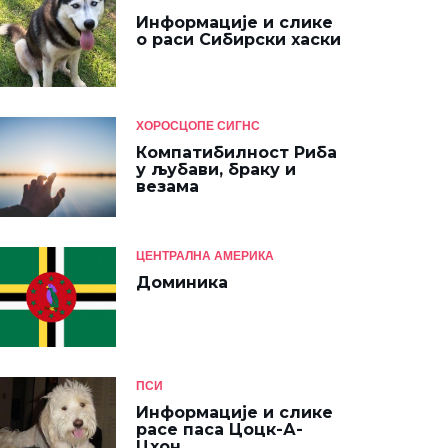
Информације и слике
о раси Сибирски хаски
ХОРОСЦОПЕ СИГНС
Компатибилност Риба
у љубави, браку и
везама
ЦЕНТРАЛНА АМЕРИКА
Доминика
ПСИ
Информације и слике
расе паса Цоцк-А-
Цхон