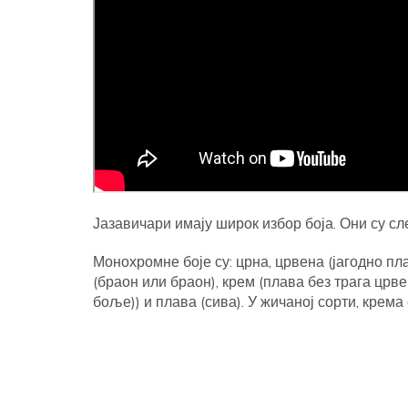
Јазавичари имају широк избор боја. Они су сл
Монохромне боје су: црна, црвена (јагодно пл
(браон или браон), крем (плава без трага црве
боље)) и плава (сива). У жичаној сорти, крема