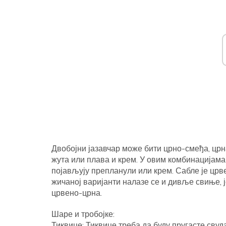
Двобојни јазавчар може бити црно-смеђа, црна
жута или плава и крем. У овим комбинацијама 
појављују препланули или крем. Сабле је цр
жичаној варијанти налазе се и дивље свиње, 
црвено-црна.
Шаре и тробојке:
Тиквице: Тиквице треба да буду пругасте свуда