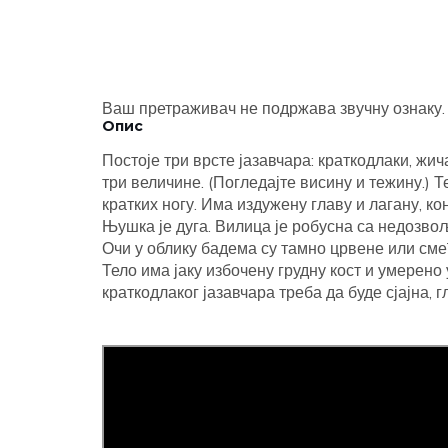
Ваш претраживач не подржава звучну ознаку.
Опис
Постоје три врсте јазавчара: краткодлаки, жич
три величине. (Погледајте висину и тежину.) Т
кратких ногу. Има издужену главу и лагану, к
Њушка је дуга. Вилица је робусна са недозво
Очи у облику бадема су тамно црвене или сме
Тело има јаку избочену грудну кост и умерено 
краткодлаког јазавчара треба да буде сјајна, г