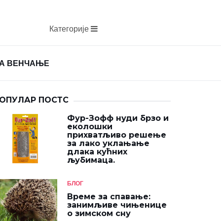
Категорије
ЗА ВЕНЧАЊЕ
ОПУЛАР ПОСТС
Фур-Зофф нуди брзо и
еколошки
прихватљиво решење
за лако уклањање
длака кућних
љубимаца.
БЛОГ
Време за спавање:
занимљиве чињенице
о зимском сну