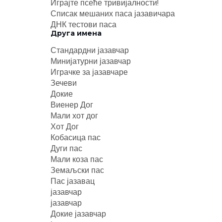
Играјте псеће тривијалности!
Списак мешаних паса јазавичара
ДНК тестови паса
Друга имена
Стандардни јазавчар
Минијатурни јазавчар
Играчке за јазавчаре
Зечеви
Докие
Виенер Дог
Мали хот дог
Хот Дог
Кобасица пас
Дуги пас
Мали коза пас
Земаљски пас
Пас јазавац
јазавчар
јазавчар
Докие јазавчар