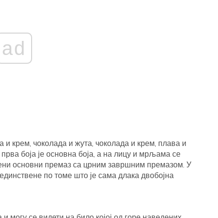
ad
 и крем, чоколада и жута, чоколада и крем, плава и
прва боја је основна боја, а на лицу и мрљама се
вени основни премаз са црним завршним премазом. У
јединствене по томе што је сама длака двобојна
 и могу се видети на било којој од горе наведених