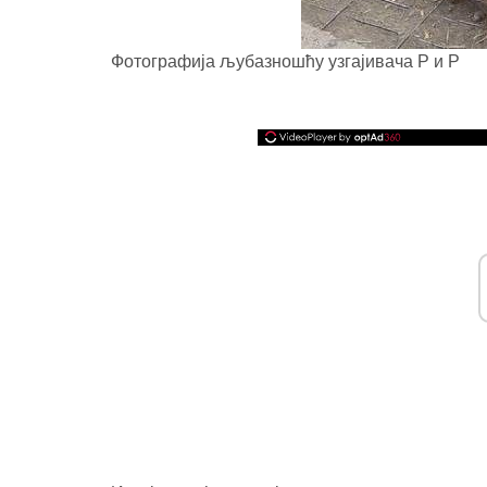
Фотографија љубазношћу узгајивача Р и Р