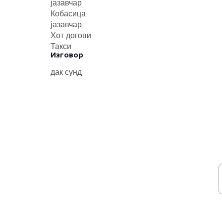
јазавчар
Кобасица
јазавчар
Хот догови
Такси
Изговор
дак сунд