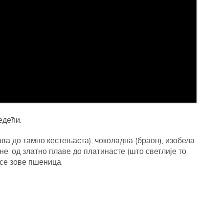
едећи.
ава до тамно кестењаста), чоколадна (браон), изобела
не, од златно плаве до платинасте (што светлије то
 се зове пшеница.