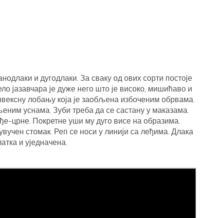
анодлаки и дугодлаки. За сваку од ових сорти постоје
ело јазавчара је дуже него што је високо, мишићаво и
онвексну лобању која је заобљена избоченим обрвама.
љеним уснама. Зуби треба да се састану у маказама.
ђе-црне. Покретне уши му дуго висе на образима.
увучен стомак. Реп се носи у линији са леђима. Длака
латка и уједначена.