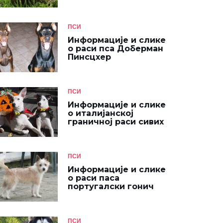
ПСИ
Информације и слике
о раси пса Доберман
Пинсцхер
ПСИ
Информације и слике
о италијанској
граничној раси сивих
ПСИ
Информације и слике
о раси паса
португалски гонич
ПСИ