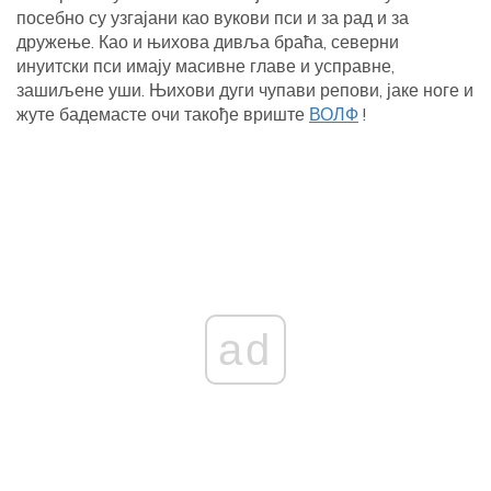
посебно су узгајани као вукови пси и за рад и за
дружење. Као и њихова дивља браћа, северни
инуитски пси имају масивне главе и усправне,
зашиљене уши. Њихови дуги чупави репови, јаке ноге и
жуте бадемасте очи такође вриште
ВОЛФ
!
ad