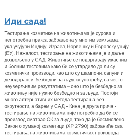
Иди сада!
Тестирање козметике на животињама је сурова и
непотребна пракса забрањена у многим земљама,
укључујући Индију, Израел, Норвешку и Европску унију
(ЕУ). Нажалост, тестирање на животињама је и даље
дозвољено у САД. Животиње се подвргавају ужасним
и болним тестовима како би се утврдило да ли су
козметички производи, као што су шампони, сапуни и
дезодоранси, безбедни за људску употребу, са често
неуверљивим резултатима – оно што је безбедно за
животињу није нужно безбедно и за људе. Постоји
много алтернативних метода тестирања без
окрутности, а барем у САД - Кина је друга прича -
тестирање на животињама није потребно да би се
производ сматрао ОК за људе, тако да је бесмислено.
Закон о хуманој козметици (ХР 2790) забраниће сва
тестирања на животињама козметичких производа