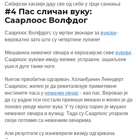
Сибирски хаскији дају све од себе у трци санкања
#4 Пас сличан вуку:
Саарлоос Волфдог
Саарлоос Волфдогс су мртви звонари за
вукови
-
вероватно зато што су четвртине лупине!
Мешавина немачког овчара и евроазијске сиве
вукови
,
Саарлоос вукови имају велике, усправне, зашиљене
уши и дуге танке ноге.
Његов првобитни одгајивач, Холанђанин Леендерт
Саарлоос, желео је да ревитализује примитивне
инстинкте паса у
немачки овчар
- као пас. Веровао је
да су радни пси постали превише мекани и желео је да
поново уведе малог вука. У ту сврху парио је мушког
немачког овчара и вучицу. Тада су Саарлоос упарили
своје потомке са немачким овчарима.
Али резултати су изневерили визију одгајивача.