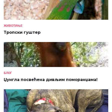
ЖИВОТИЊЕ
Тропски гуштер
БЛОГ
Џунгла посвећена дивљим поморанџама!