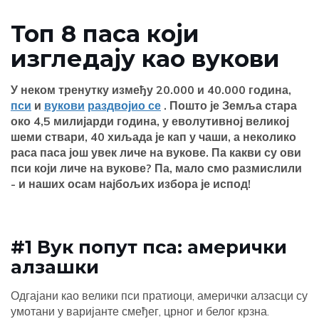
Топ 8 паса који
изгледају као вукови
У неком тренутку између 20.000 и 40.000 година,
пси
и
вукови
раздвојио се
. Пошто је Земља стара
око 4,5 милијарди година, у еволутивној великој
шеми ствари, 40 хиљада је кап у чаши, а неколико
раса паса још увек личе на вукове. Па какви су ови
пси који личе на вукове? Па, мало смо размислили
- и наших осам најбољих избора је испод!
#1 Вук попут пса: амерички
алзашки
Одгајани као велики пси пратиоци, амерички алзасци су
умотани у варијанте смеђег, црног и белог крзна.