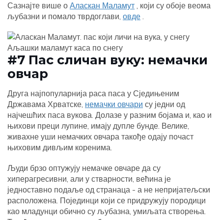
Сазнајте више о
Аласкан Маламут
, који су обоје веома
љубазни и помало тврдоглави,
овде
.
Аљашки маламут каса по снегу
#7 Пас сличан вуку: немачки
овчар
Друга најпопуларнија раса паса у Сједињеним
Државама Хрватске,
немачки овчари
су једни од
најчешћих паса вукова. Долазе у разним бојама и, као и
њихови преци лупине, имају дупле бунде. Велике,
живахне уши немачких овчара такође одају почаст
њиховим дивљим коренима.
Људи брзо оптужују немачке овчаре да су
хиперагресивни, али у стварности, већина је
једноставно подаље од странаца - а не непријатељски
расположена. Појединци који се придружују породици
као младунци обично су љубазна, умиљата створења.