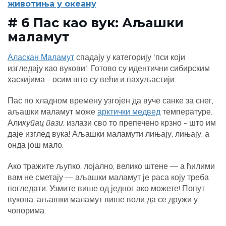
животиња у океану
# 6 Пас као вук: Аљашки
маламут
Аласкан Маламут
спадају у категорију 'пси који
изгледају као вукови'. Готово су идентични сибирским
хаскијима - осим што су већи и пахуљастији.
Пас по хладном времену узгојен да вуче санке за снег,
аљашки маламут може
арктички медвед
температуре.
Али
купац пази
: излази сво то препечено крзно - што им
даје изглед вука! Аљашки маламути лињају, лињају, а
онда још мало.
Ако тражите љупко, лојално, велико штене — а ћилими
вам не сметају — аљашки маламут је раса коју треба
погледати. Узмите више од једног ако можете! Попут
вукова, аљашки маламут више воли да се дружи у
чопорима.