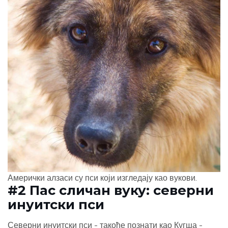
Амерички алзаси су пси који изгледају као вукови.
#2 Пас сличан вуку: северни
инуитски пси
Северни инуитски пси - такође познати као Кугша -