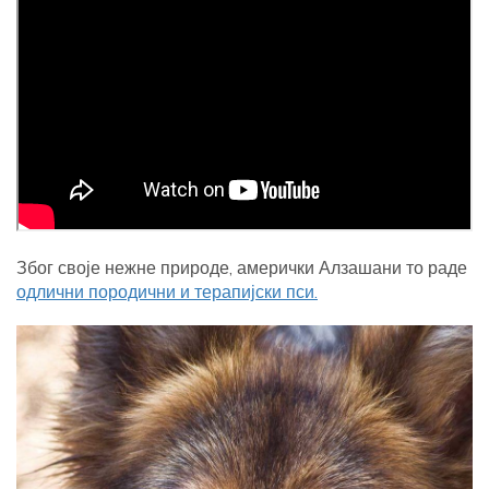
Због своје нежне природе, амерички Алзашани то раде
одлични породични и терапијски пси.