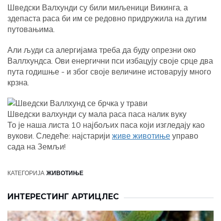
Шведски Валхунди су били миљеници Викинга, а
здепаста раса би им се редовно придружила на дугим
путовањима.
Али људи са алергијама треба да буду опрезни око
Валлхундса. Ови енергични пси избацују своје срце два
пута годишње - и због своје величине истоварују много
крзна.
Шведски валхунди су мала раса паса налик вуку
То је наша листа 10 најбољих паса који изгледају као
вукови. Следеће: најстарији
живе животиње
управо
сада на Земљи!
КАТЕГОРИЈА
ЖИВОТИЊЕ
ИНТЕРЕСТИНГ АРТИЦЛЕС