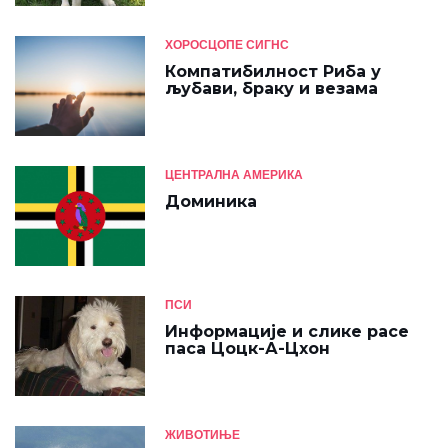
ХОРОСЦОПЕ СИГНС
Компатибилност Риба у
љубави, браку и везама
ЦЕНТРАЛНА АМЕРИКА
Доминика
ПСИ
Информације и слике расе
паса Цоцк-А-Цхон
ЖИВОТИЊЕ