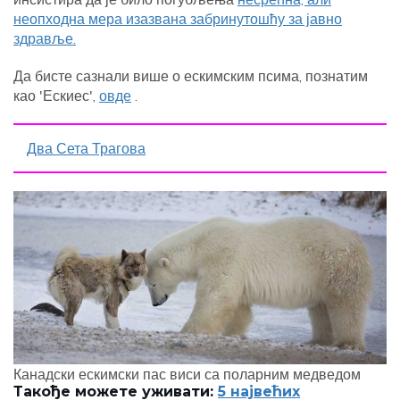
неопходна мера изазвана забринутошћу за јавно
здравље.
Да бисте сазнали више о ескимским псима, познатим
као 'Ескиес',
овде
.
Два Сета Трагова
Канадски ескимски пас виси са поларним медведом
Такође можете уживати:
5 највећих