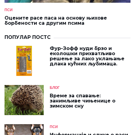
ПСИ
Оцените расе паса на основу њихове
борбености са другим псима
ПОПУЛАР ПОСТС
Фур-Зофф нуди брзо и
еколошки прихватљиво
решење за лако уклањање
длака кућних љубимаца.
БЛОГ
Време за спавање:
занимљиве чињенице о
зимском сну
ПСИ
Информације и слике о раси