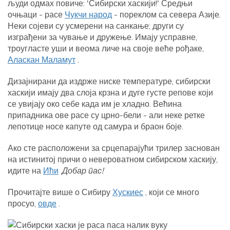
људи одмах повиче: 'Сибирски хаскији!' Средњи
очњаци - расе
Чукчи народ
- пореклом са севера Азије.
Неки сојеви су усмерени на санкање; други су
изграђени за чување и дружење. Имају усправне,
троугласте уши и веома личе на своје веће рођаке,
Аласкан Маламут
.
Дизајнирани да издрже ниске температуре, сибирски
хаскији имају два слоја крзна и дуге густе репове који
се увијају око себе када им је хладно. Већина
припадника ове расе су црно-бели - али неке ретке
лепотице носе капуте од самура и браон боје.
Ако сте расположени за срцепарајући трилер заснован
на истинитој причи о невероватном сибирском хаскију,
идите на
Ићи
.
Добар пас!
Прочитајте више о Сибиру
Хускиес
, који се много
просуо,
овде
.