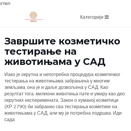
хтмл
Категорије
Завршите козметичко
тестирање на
животињама у САД
Иако је окрутна и непотребна процедура козметичког
тестирања на животињама забрањена у многим
земљама, она је и даље дозвољена у САД. Као
резултат тога, милиони животиња пате и умиру као део
окрутних експеримената. Закон о хуманој козметици
(ХР 2790) би забранио сва тестирања козметике на
животињама у САД, али му је потребна подршка. Иди
сада.