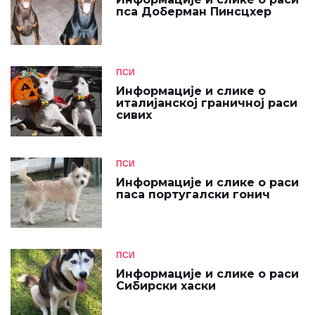
пса Доберман Пинсцхер
ПСИ
Информације и слике о
италијанској граничној раси
сивих
ПСИ
Информације и слике о раси
паса португалски гонич
ПСИ
Информације и слике о раси
Сибирски хаски