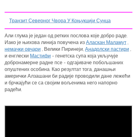
Транзит Северног Чвора У Коњукцији Сунца
Али глума је један од ретких послова које добро раде.
Иако је њихова линија повучена из
Аласкан Маламут
,
немачки овчари
, Велики Пиринеји,
Анадолски пастири
,
и енглески
Мастифи
- генетска супа која укључује
добронамерне радне псе - одгајиваче побољшаних
опуштених особина. Као резултат тога, данашњи
амерички Алзашани би радије проводили дане лежећи
и брчкајући се са својим вољенима него напорно
радећи.