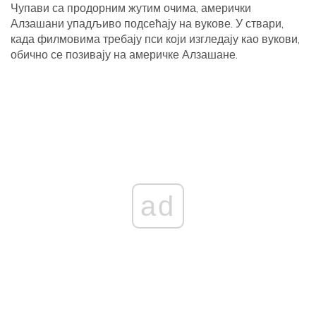
Чупави са продорним жутим очима, амерички
Алзашани упадљиво подсећају на вукове. У ствари,
када филмовима требају пси који изгледају као вукови,
обично се позивају на америчке Алзашане.
ad