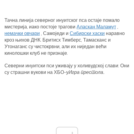
Тачна линија северног инуитског пса остаје помало
мистерија, иако постоје трагови
Аласкан Маламут
,
немачки овчари
, Самоједи и
Сибирски хаски
наравно
кроз њихов ДНК. Бритисх Тимберс, Тамасканс и
Утонаганс су чистокрвни, али их ниједан већи
кинолошки клуб не признаје.
Северни инуитски пси уживају у холивудској слави: Они
су страшни вукови на ХБО-у
Игра престола.