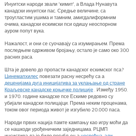
Инуитски народи звали 'кимит', а Влада Нунавута
канадски инуитски пас. Средње величине, са
троугластим ушима и тамним, амигдалиформним
очима, канадски ескимски пси одишу неоспорном
ауром попут вука.
Нажалост, и они се суочавају са изумирањем. Према
последњем одрживом бројању, остало је само око 300
расних раса.
Шта је довело до пропасти канадског ескимског пса?
Цинемапхилес
повезати расну несрећу са а
деценијама дуга иницијатива за уклањање од стране
Краљевске канадске коњичке полиције
. Између 1950.
и 1970. године канадске псе Ескиме редовно су
убијали канадски полицајци. Према неким проценама,
током овог периода живот је изгубило 20.000 паса.
Народи првих нација памте кампању као игру моћи да
се нашкоди урођеничким заједницама. РЦМП
инсистира да је било погубљења
несрећна, али