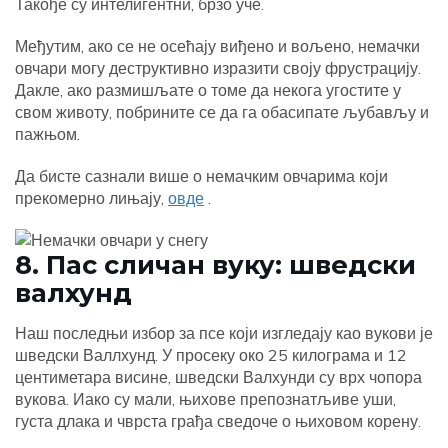
Такође су интелигентни, брзо уче.
Међутим, ако се не осећају виђено и вољено, немачки
овчари могу деструктивно изразити своју фрустрацију.
Дакле, ако размишљате о томе да некога угостите у
свом животу, побрините се да га обасипате љубављу и
пажњом.
Да бисте сазнали више о немачким овчарима који
прекомерно лињају,
овде
.
8. Пас сличан вуку: шведски
валхунд
Наш последњи избор за псе који изгледају као вукови је
шведски Валлхунд. У просеку око 25 килограма и 12
центиметара висине, шведски Валхунди су врх чопора
вукова. Иако су мали, њихове препознатљиве уши,
густа длака и чврста грађа сведоче о њиховом корену.