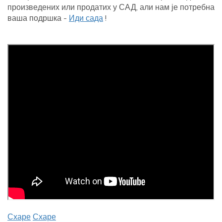
произведених или продатих у САД, али нам је потребна
ваша подршка -
Иди сада
!
Схаре
Схаре