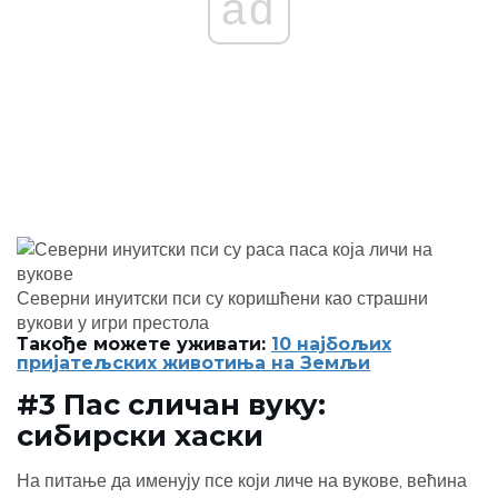
ad
Северни инуитски пси су коришћени као страшни
вукови у игри престола
Такође можете уживати:
10 најбољих
пријатељских животиња на Земљи
#3 Пас сличан вуку:
сибирски хаски
На питање да именују псе који личе на вукове, већина