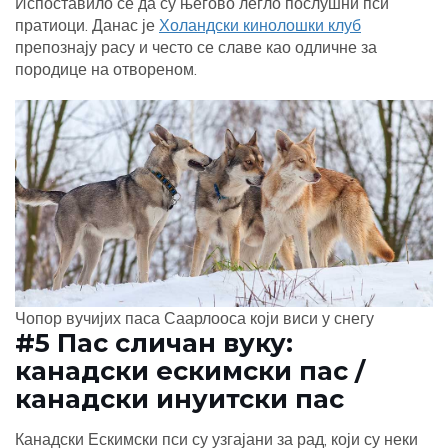
Испоставило се да су његово легло послушни пси
пратиоци. Данас је
Холандски кинолошки клуб
препознају расу и често се славе као одличне за
породице на отвореном.
Чопор вучијих паса Саарлооса који виси у снегу
#5 Пас сличан вуку:
канадски ескимски пас /
канадски инуитски пас
Канадски Ескимски пси су узгајани за рад, који су неки