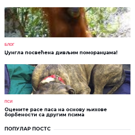
БЛОГ
Џунгла посвећена дивљим поморанџама!
ПСИ
Оцените расе паса на основу њихове
борбености са другим псима
ПОПУЛАР ПОСТС