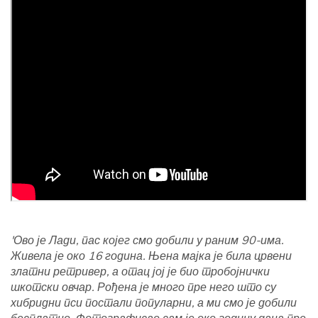
'Ово је Лади, пас којег смо добили у раним 90-има.
Живела је око 16 година. Њена мајка је била црвени
златни ретривер, а отац јој је био тробојнички
шкотски овчар. Рођена је много пре него што су
хибридни пси постали популарни, а ми смо је добили