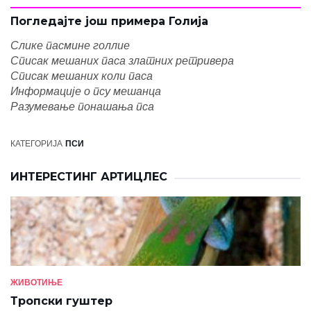
Погледајте још примера Голија
Слике пасмине голлие
Списак мешаних паса златних ретривера
Списак мешаних коли паса
Информације о псу мешанца
Разумевање понашања пса
КАТЕГОРИЈА
ПСИ
ИНТЕРЕСТИНГ АРТИЦЛЕС
ЖИВОТИЊЕ
Тропски гуштер