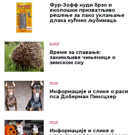
Фур-Зофф нуди брзо и
еколошки прихватљиво
решење за лако уклањање
длака кућних љубимаца.
БЛОГ
Време за спавање:
занимљиве чињенице о
зимском сну
ПСИ
Информације и слике о раси
пса Доберман Пинсцхер
ПСИ
Информације и слике о