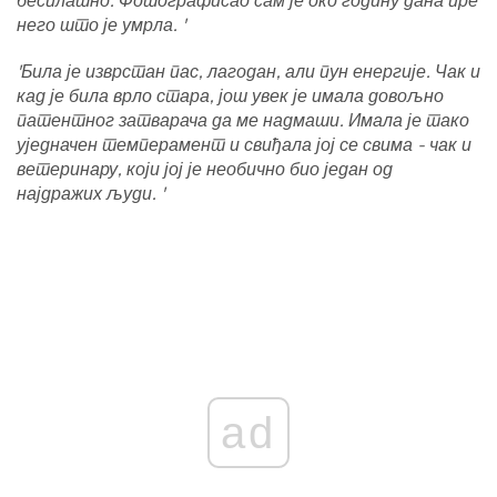
бесплатно. Фотографисао сам је око годину дана пре
него што је умрла. '
'Била је изврстан пас, лагодан, али пун енергије. Чак и
кад је била врло стара, још увек је имала довољно
патентног затварача да ме надмаши. Имала је тако
уједначен темперамент и свиђала јој се свима - чак и
ветеринару, који јој је необично био један од
најдражих људи. '
ad