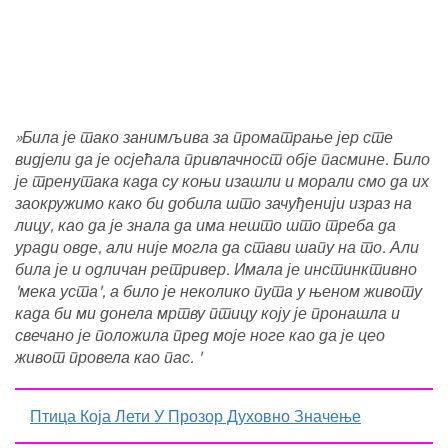
»Била је тако занимљива за проматрање јер сте
видјели да је осјећала привлачност обје пасмине. Било
је тренутака када су коњи изашли и морали смо да их
заокружимо како би добила што зачуђенији израз на
лицу, као да је знала да има нешто што треба да
уради овде, али није могла да стави шапу на то. Али
била је и одличан ретривер. Имала је инстинктивно
'мека уста', а било је неколико пута у њеном животу
када би ми донела мртву птицу коју је пронашла и
свечано је положила пред моје ноге као да је цео
живот провела као пас. '
Птица Која Лети У Прозор Духовно Значење