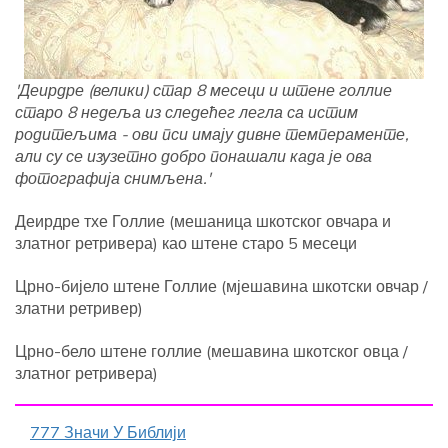
'Деирдре (велики) стар 8 месеци и штене голлие
старо 8 недеља из следећег легла са истим
родитељима - ови пси имају дивне темпераменте,
али су се изузетно добро понашали када је ова
фотографија снимљена.'
Деирдре тхе Голлие (мешаница шкотског овчара и
златног ретривера) као штене старо 5 месеци
Црно-бијело штене Голлие (мјешавина шкотски овчар /
златни ретривер)
Црно-бело штене голлие (мешавина шкотског овца /
златног ретривера)
777 Значи У Библији