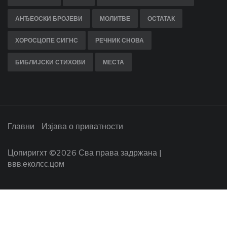
АНЂЕОСКИ БРОЈЕВИ
МОЛИТВЕ
ОСТАТАК
ХОРОСЦОПЕ СИГНС
РЕЧНИК СНОВА
БИБЛИЈСКИ СТИХОВИ
МЕСТА
Главни
Изјава о приватности
Цопиригхт ©
2026 Сва права задржана |
ввв.еколсс.цом