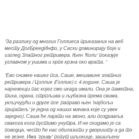
'За разлику од многих Голлиеса приказаних на веб
месту ДогБреедИнфо, у Сасхи доминирају боје и
изглед Златног ретривера. Њен 'Коли' показује
углавном у ушима и хрпе крзна око врата. '
'Ево снимке нашег пса, Саше, мешавине златних
ретривера / Цоллие (Голлие) с 4 године. Саша је
најнежнији пас којег смо икада имали. Она је паметна,
тиха, одана, стрпљива и љубазна према свима,
укључујући и друге псе (заправо њен 'најбољи
пријатељ' је једна од наших мачака које су увек
заједно). Саша ће лајати на звоно, али поздравља
свакога кога пустимо унутра. И не скидамо је са
поводца, често ће нас обилазити у дворишту а да то
не зезне. Има 'гриву' попут шљокице, зашиљену