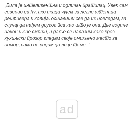
„Била је интелигентна и одличан пратилац. Увек сам
говорио да ћу, ако икада чујем за легло штенаца
ретривера к колија, оставити све да их погледам, за
случај да нађем другог пса као што је она. Две године
након њене смрти, и даље се налазим како кроз
кухињски прозор гледам своје омиљено место за
одмор, само да видим да ли је тамо. '
ad