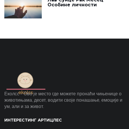
Особине личности
Еколсс - Ово је место где можете пронаћи чињенице о
животињама, десет, водити своје понашање, емоције и
ум, али и за живот.
ИНТЕРЕСТИНГ АРТИЦЛЕС