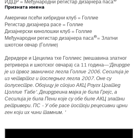
®
ИДЦР = Међународни регистар дизајнера паса
Призната имена
Амерички псећи хибридни клуб = Голлие
Регистар дизајнера расе = Голлие
Дизајнерски кинолошки клуб = Голлие
®
Међународни регистар дизајнера паса
= Златни
шкотски овчар (Голлие)
Деридере и Цецилиа тхе Голлиес (мешавина златног
ретривера и шкотског овчара) са 11 година—
'Деирдре
је из првог званичног легла Голлие 2006. Сесилија је
из четвртог и последњег легла 2007. Оне су
полусестре. Обојицу је спојио АКЦ Роугх Цоатед
Цоллие 'Габе'. Деирдреина мајка је била Грејс, а
Сесилија је била Пени које су обе биле АКЦ златни
ретривери. ПС - У обе расе постоји рецесивни црни
ген који их чини тамним. '