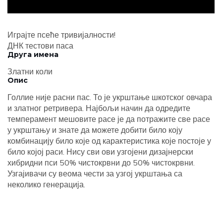
Играјте псеће тривијалности!
ДНК тестови паса
Друга имена
Златни коли
Опис
Голлие није расни пас. То је укрштање шкотског овчара
и златног ретривера. Најбољи начин да одредите
темперамент мешовите расе је да потражите све расе
у укрштању и знате да можете добити било коју
комбинацију било које од карактеристика које постоје у
било којој раси. Нису сви ови узгојени дизајнерски
хибридни пси 50% чистокрвни до 50% чистокрвни.
Узгајивачи су веома чести за узгој укрштања са
неколико генерација.