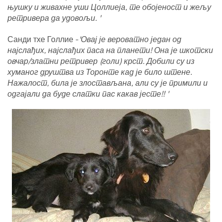
њушку и живахне уши Цоллиеја, те обојеност и жељу
ретривера да удовољи. '
Санди тхе Голлие -
'Овај је вероватно један од
најслађих, најслађих паса на планети! Она је шкотски
овчар/златни ретривер (голи) крст. Добили су из
хуманог друштва из Торонте кад је било штене.
Нажалост, била је злостављана, али су је примили и
одгајали да буде слатки пас какав јесте!! '