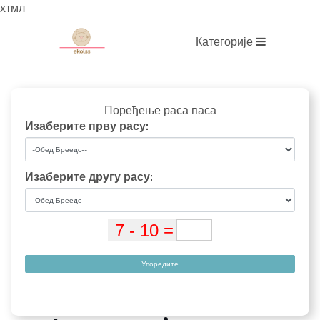
хтмл
Категорије
Поређење раса паса
Изаберите прву расу:
Изаберите другу расу:
Упоредите