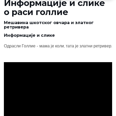
Информације и слике
о раси голлие
Мешавина шкотског овчара и златног
ретривера
Информације и слике
Одрасли Голлие - мама је коли, тата је златни ретривер.
ad