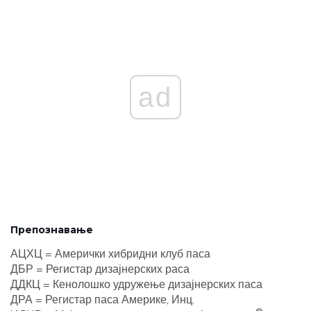
ad
Препознавање
АЦХЦ = Амерички хибридни клуб паса
ДБР = Регистар дизајнерских раса
ДДКЦ = Кенолошко удружење дизајнерских паса
ДРА = Регистар паса Америке, Инц.