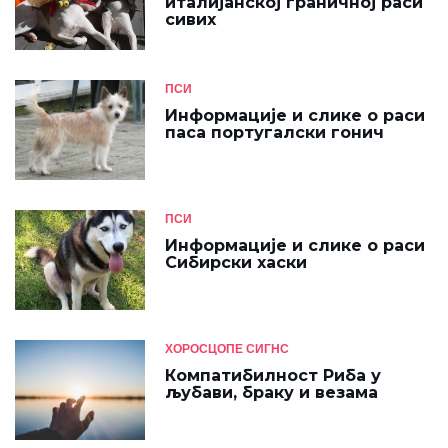
италијанској граничној раси
сивих
ПСИ
Информације и слике о раси
паса португалски гонич
ПСИ
Информације и слике о раси
Сибирски хаски
ХОРОСЦОПЕ СИГНС
Компатибилност Риба у
љубави, браку и везама