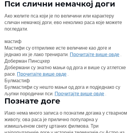
Пси слични немачкој доги
Ако желите пса који је по величини или карактеру
сличан немачкој доги, ево неколико раса које можете
погледати.
мастиф
Мастифи су отприлике исте величине као доге и
једнако их је лако тренирати.
Прочитајте више овде
.
Доберман Пинсцхер
Добермани су знатно мањи од дога и више су атлетске
расе.
Прочитајте више овде
.
Булмастиф
Булмастифи су нешто мањи од дога и подједнако су
љупки породични пси.
Прочитајте више овде
.
Познате доге
Иако нема много записа о познатим догама у стварном
животу, ова раса је прилично популарна у
измишљеном свету цртаних филмова. Три
најпопуларније доге у историји телевизије су Астро из