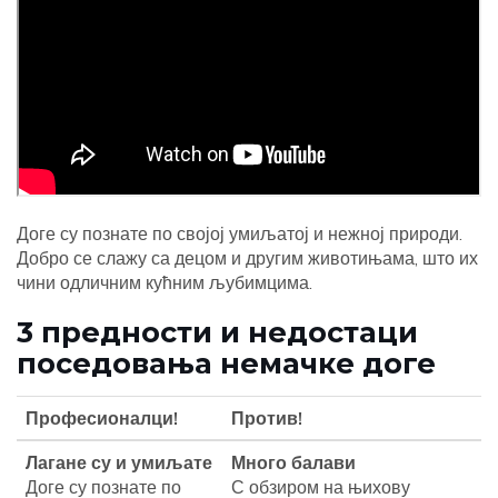
Доге су познате по својој умиљатој и нежној природи.
Добро се слажу са децом и другим животињама, што их
чини одличним кућним љубимцима.
3 предности и недостаци
поседовања немачке доге
Професионалци!
Против!
Лагане су и умиљате
Много балави
Доге су познате по
С обзиром на њихову