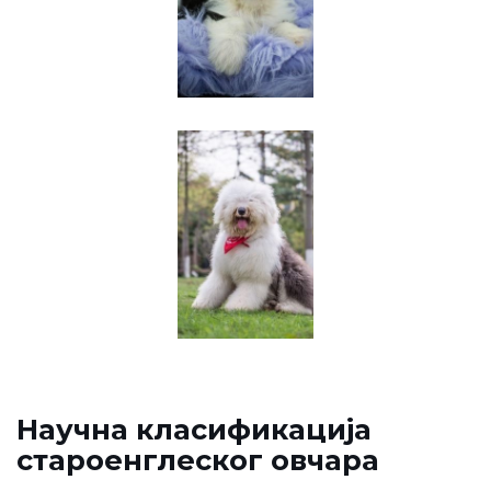
Научна класификација
староенглеског овчара