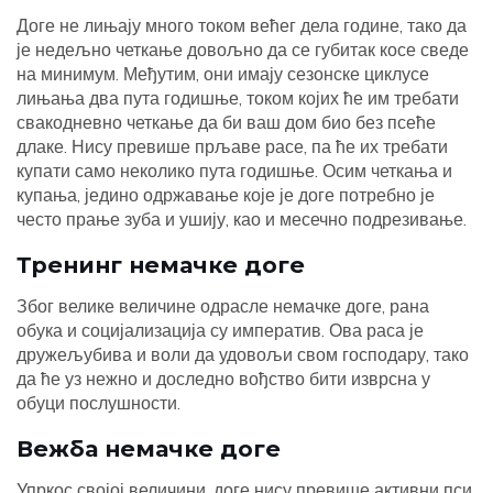
Доге не лињају много током већег дела године, тако да
је недељно четкање довољно да се губитак косе сведе
на минимум. Међутим, они имају сезонске циклусе
лињања два пута годишње, током којих ће им требати
свакодневно четкање да би ваш дом био без псеће
длаке. Нису превише прљаве расе, па ће их требати
купати само неколико пута годишње. Осим четкања и
купања, једино одржавање које је доге потребно је
често прање зуба и ушију, као и месечно подрезивање.
Тренинг немачке доге
Због велике величине одрасле немачке доге, рана
обука и социјализација су императив. Ова раса је
дружељубива и воли да удовољи свом господару, тако
да ће уз нежно и доследно вођство бити изврсна у
обуци послушности.
Вежба немачке доге
Упркос својој величини, доге нису превише активни пси.