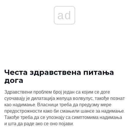
ad
Честа здравствена питања
дога
Здравствени проблем број један са којим се доге
суочавају је дилатација желуца волвулус, такође познат
као надимање. Власници треба да предузму мере
предострожности како би смањили шансе за надимање.
Такође треба да се упознају са симптомима надимања
и шта да раде ако се оно појави.