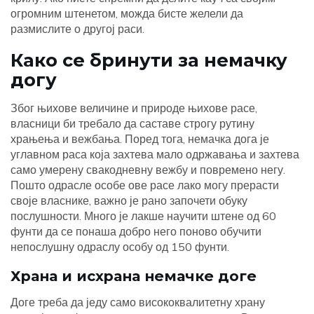
огромним штенетом, можда бисте желели да
размислите о другој раси.
Како се бринути за немачку
догу
Због њихове величине и природе њихове расе,
власници би требало да саставе строгу рутину
храњења и вежбања. Поред тога, немачка дога је
углавном раса која захтева мало одржавања и захтева
само умерену свакодневну вежбу и повремено негу.
Пошто одрасле особе ове расе лако могу прерасти
своје власнике, важно је рано започети обуку
послушности. Много је лакше научити штене од 60
фунти да се понаша добро него поново обучити
непослушну одраслу особу од 150 фунти.
Храна и исхрана немачке доге
Доге треба да једу само висококвалитетну храну