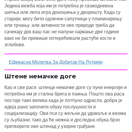
Једина вежба која им је потребна је свакодневна
шетња или лепа игра доношења у дворишту. Када су
старији, могу бити одлични сапутници у планинарењу
или трчању, али активности ове природе треба да
сачекају док ваш пас не напуни најмање две године
како не би превише оптерећивали растуће кости и
зглобове.
Ефикасна Молитва За Добитак На Лутрији
Штене немачке доге
Као и све расе, штенци немачке доге су пуни енергије и
потребна им је стална брига и пажња. Пошто ова раса
постаје тако велика када је потпуно одрасла, добра је
идеја рано започети обуку послушности и
социјализацију. Ови пси су жељни да удовоље и веома
су љубазни, тако да ће нежна и доследна обука брзо
претворити ове штенад у узорне грађане.