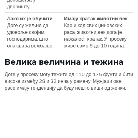
дворишту.
Лако их је обучити
Имају кратак животни век
Доге су жељне да
Као и код свих џиновских
удовоље својим
раса, животни век дога је
господарима, што
нажалост кратак. У просеку
олакшава вежбање.
живе само 8 до 10 година.
Велика величина и тежина
Доге у просеку могу тежити од 110 до 175 фунти и бити
високе између 28 и 32 инча у рамену. Мужјаци ове
расе имају тенденцију да буду нешто виши од женки.