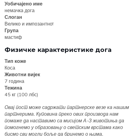
Уобичајено име
немачка дога
Слоган
Велико и импозантно!
Група
мастиф
Физичке карактеристике дога
Тип коже
Коса
Животни вијек
7 година
Тежина
45 кг (100 лбс)
Овај пост може садржати партнерске везе ка нашим
партнерима. Куповина преко ових производа нам
помаже да наставимо са мисијом А-З животиња да
помогнемо у образовању о светским врстама како
бисмо сви могли боље да бринемо о њима.