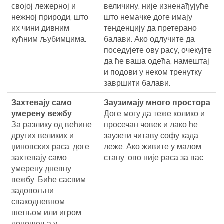
својој лежерној и
величину, није изненађујуће
нежној природи, што
што немачке доге имају
их чини дивним
тенденцију да претерано
кућним љубимцима.
балави. Ако одлучите да
поседујете ову расу, очекујте
да ће ваша одећа, намештај
и подови у неком тренутку
завршити балави.
Захтевају само
Заузимају много простора
умерену вежбу
Доге могу да теже колико и
За разлику од већине
просечан човек и лако ће
других великих и
заузети читаву софу када
џиновских раса, доге
леже. Ако живите у малом
захтевају само
стану, ово није раса за вас.
умерену дневну
вежбу. Биће сасвим
задовољни
свакодневном
шетњом или игром
доношења у