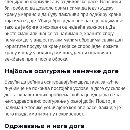
специјално формулисану за дивовске расе. Власници
би требало да дозволе овим псима да једу људску
храну умерено и да буду пажљиви при одабиру хране
која им се даје. Убица број један ове расе је надимање,
тако да је брига о исхрани од највеће важности. Да
бисте смањили шансе за надимање, храните своју
немачку догу вишеструким малим оброцима сваки дан,
користите посуду за храну која се споро једе, држите
храну и воду у подигнутим посудама и ограничите
вежбање пре и после оброка.
Најбоље осигурање немачке доге
Будући да већина осигуравајућих друштава за кућне
љубимце не покрива постојеће услове, а доге су склоне
доста здравствених проблема, добра је идеја да се за
њих здравствено осигурање у раној доби. Пошто је
надимање толико уобичајено код ове расе, важније је
него икада имати хитну покривеност.
Одржавање и нега дога