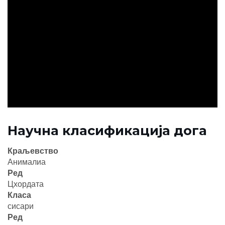
ad
Научна класификација дога
Краљевство
Анималиа
Ред
Цхордата
Класа
сисари
Ред