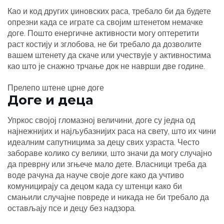
Као и код других џиновских раса, требало би да будете
опрезни када се играте са својим штенетом немачке
доге. Пошто енергичне активности могу оптеретити
раст костију и зглобова, не би требало да дозволите
вашем штенету да скаче или учествује у активностима
као што је снажно трчање док не наврши две године.
Прелепо штене црне доге
Доге и деца
Упркос својој гломазној величини, доге су једна од
најнежнијих и најљубазнијих раса на свету, што их чини
идеалним сапутницима за децу свих узраста. Често
забораве колико су велики, што значи да могу случајно
да преврну или згњече мало дете. Власници треба да
воде рачуна да науче своје доге како да учтиво
комуницирају са децом када су штенци како би
смањили случајне повреде и никада не би требало да
остављају псе и децу без надзора.