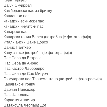
Цајун Скуиррел
Камбоџански пас за бритву
Канаански пас
канадски ескимски пас
канадски инуитски пас
Канарски пас
Канарски гонич Ворен (потребна је фотографија)
Италијански Цане Цорсо
Цанис Пантхер
Кану за псе (потребна је фотографија)
Пас Сера да Естрела
Пас Сера де Аирес
Пас Кастро Лабореиро
Пас Фила де Сао Мигуел
Говедарски пас Трансмонтано (потребна фотографија)
Каравански гонич
Царлин Пинсцхер
Пас Царолина
Карпатски пастир
Цатахоула Леопард Дог