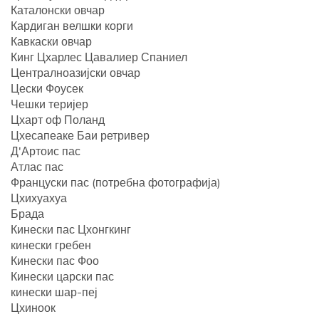
Каталонски овчар
Кардиган велшки корги
Кавкаски овчар
Кинг Цхарлес Цавалиер Спаниел
Централноазијски овчар
Цески Фоусек
Чешки теријер
Цхарт оф Поланд
Цхесапеаке Баи ретривер
Д'Артоис пас
Атлас пас
Француски пас (потребна фотографија)
Цхихуахуа
Брада
Кинески пас Цхонгкинг
кинески гребен
Кинески пас Фоо
Кинески царски пас
кинески шар-пеј
Цхиноок