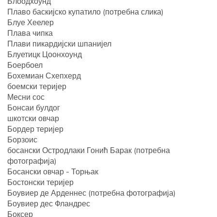
Блоодхоунд
Плаво баскијско купатило (потребна слика)
Блуе Хеелер
Плава чипка
Плави пикардијски шпанијел
Блуетицк Цоонхоунд
Боербоел
Бохемиан Схепхерд
боемски теријер
Месни сос
Бонсаи булдог
шкотски овчар
Бордер теријер
Борзоис
босански Остродлаки Гонић Барак (потребна
фотографија)
Босански овчар - Торњак
Бостонски теријер
Боувиер де Арденнес (потребна фотографија)
Боувиер дес Фландрес
Боксер