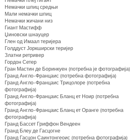
Немачки шпиц средњи
Мали немачки шпиц
Немачки жичани низ
Гиант Мастифф
Џиновски шнауцер
Глен од Имаал теријера
Голддуст Јоркширски теријер
Златни ретривер
Гордон Сетер
Гран Мастин де Боринкуен (потребна је фотографија)
Гранд Англо-Францаис (потребна фотографија)
Гранд Англо-Францаис Трицолоре (потребна
фотографија)
Гранд Англо-Францаис Бланц ет Ноир (потребна
фотографија)
Гранд Англо-Францаис Бланц ет Оранге (потребна
фотографија)
Гранд Бассет Гриффон Вендеен
Гранд Блеу де Гасцогне
Гранд Гасцон Саинтонгеоис (потребна фотографија)