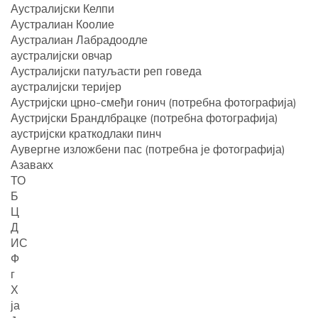
Аустралијски Келпи
Аустралиан Коолие
Аустралиан Лабрадоодле
аустралијски овчар
Аустралијски патуљасти реп говеда
аустралијски теријер
Аустријски црно-смеђи гонич (потребна фотографија)
Аустријски Брандлбрацке (потребна фотографија)
аустријски краткодлаки пинч
Аувергне изложбени пас (потребна је фотографија)
Азавакх
ТО
Б
Ц
Д
ИС
Ф
г
Х
ја