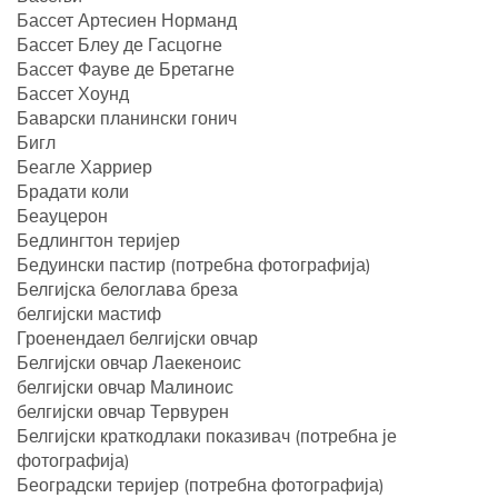
Бассет Артесиен Норманд
Бассет Блеу де Гасцогне
Бассет Фауве де Бретагне
Бассет Хоунд
Баварски планински гонич
Бигл
Беагле Харриер
Брадати коли
Беауцерон
Бедлингтон теријер
Бедуински пастир (потребна фотографија)
Белгијска белоглава бреза
белгијски мастиф
Гроенендаел белгијски овчар
Белгијски овчар Лаекеноис
белгијски овчар Малиноис
белгијски овчар Тервурен
Белгијски краткодлаки показивач (потребна је
фотографија)
Београдски теријер (потребна фотографија)