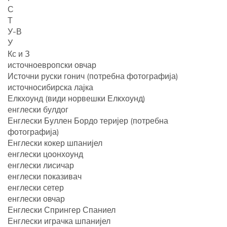
С
Т
У-В
У
Кс и З
источноевропски овчар
Источни руски гонич (потребна фотографија)
источносибирска лајка
Елкхоунд (види норвешки Елкхоунд)
енглески булдог
Енглески Буллен Бордо теријер (потребна
фотографија)
Енглески кокер шпанијел
енглески цоонхоунд
енглески лисичар
енглески показивач
енглески сетер
енглески овчар
Енглески Спрингер Спаниел
Енглески играчка шпанијел