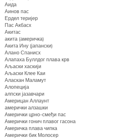
Аида
Аинов пас
Ердел теријер
Пас Акбасх
Акитас
акита (америчка)
Акита Ину (јапански)
Алано Спанисх
Алапаха Буллдог плава крв
Аљаски хаскији
Аљаски Клее Каи
Аласкан Маламут
Алопеција
алпски јазавчари
Америцан Аллаунт
амерички алзашки
Амерички црно-смеђи пас
Амерички гонич плавог гасона
Америчка плава чипка
Амерички бик Молосер