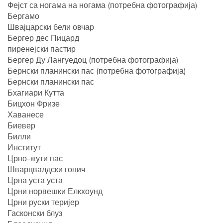
Фејст са ногама на ногама (потребна фотографија)
Бергамо
Швајцарски бели овчар
Бергер дес Пицард
пиренејски пастир
Бергер Ду Лангуедоц (потребна фотографија)
Бернски планински пас (потребна фотографија)
Бернски планински пас
Бхагиари Кутта
Бицхон Фризе
Хаванесе
Биевер
Билли
Институт
Црно-жути пас
Шварцвалдски гонич
Црна уста уста
Црни норвешки Елкхоунд
Црни руски теријер
Гасконски блуз