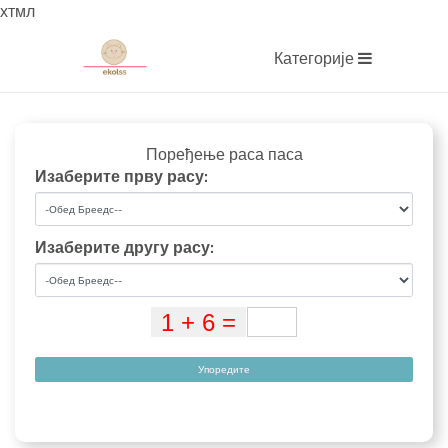
хтмл
Категорије
Поређење раса паса
Изаберите прву расу:
Изаберите другу расу:
Упоредите