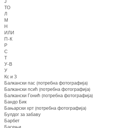
Ј
ТО
Л
М
Н
ИЛИ
П-К
Р
С
Т
У-В
У
Кс и З
Балкански пас (потребна фотографија)
Балкански псић (потребна фотографија)
Балкански Гонић (потребна фотографија)
Бандо Бик
Бањарски хрт (потребна фотографија)
Булдог за забаву
Барбет
Басењи