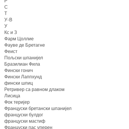
Р
С
Т
У-В
У
Кс и З
Фарм Цоллие
Фауве де Бретагне
Феист
Пољски шпанијел
Бразилиан Фила
Фински гонич
Фински Лаппхунд
фински шпиц
Ретривер са равном длаком
Лисица
Фок теријер
Француски бретански шпанијел
француски булдог
француски мастиф
Француски пас уперен