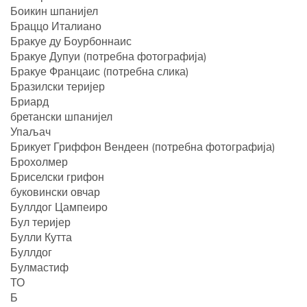
Боикин шпанијел
Браццо Италиано
Бракуе ду Боурбоннаис
Бракуе Дупуи (потребна фотографија)
Бракуе Францаис (потребна слика)
Бразилски теријер
Бриард
бретански шпанијел
Упаљач
Брикует Гриффон Вендеен (потребна фотографија)
Брохолмер
Бриселски грифон
буковински овчар
Буллдог Цампеиро
Бул теријер
Булли Кутта
Буллдог
Булмастиф
ТО
Б