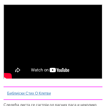
Библијски Стих О Клетви
Следећа листа се састоји од расних паса и неколико