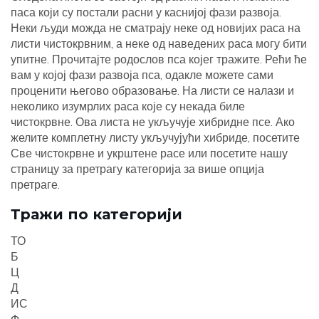
паса који су постали расни у каснијој фази развоја.
Неки људи можда не сматрају неке од новијих раса на
листи чистокрвним, а неке од наведених раса могу бити
упитне. Прочитајте родослов пса којег тражите. Рећи ће
вам у којој фази развоја пса, одакле можете сами
проценити његово образовање. На листи се налази и
неколико изумрлих раса које су некада биле
чистокрвне. Ова листа не укључује хибридне псе. Ако
желите комплетну листу укључујући хибриде, посетите
Све чистокрвне и укрштене расе или посетите нашу
страницу за претрагу категорија за више опција
претраге.
Тражи по категорији
ТО
Б
Ц
Д
ИС
Ф