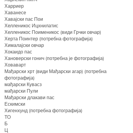
Харриер
Хаванесе
Хавајски пас Пои
Хелленикос Ицхнилатис
Хелленикос Поименикос (види Грчки овчар)
Херта Поинтер (потребна фотографија)
Хималајски овчар
Хокаидо пас
Хановерски гонич (потребна је фотографија)
Ховаварт
Мађарски хрт (види Мађарски агар) (потребна
фотографија)
мађарски Кувасз
мађарски Пули
Мађарски длакави пас
Ескимски
Хигенхунд (потребна фотографија)
ТО
Б
Ц