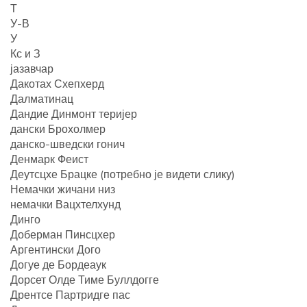
Т
У-В
У
Кс и З
јазавчар
Дакотах Схепхерд
Далматинац
Дандие Динмонт теријер
дански Брохолмер
данско-шведски гонич
Денмарк Феист
Деутсцхе Брацке (потребно је видети слику)
Немачки жичани низ
немачки Вацхтелхунд
Динго
Доберман Пинсцхер
Аргентински Дого
Догуе де Бордеаук
Дорсет Олде Тиме Буллдогге
Дрентсе Партридге пас