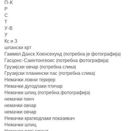
П-К
Р
С
Т
У-В
У
Кс и З
шпански хрт
Гаммел Данск Хоенсехунд (потребна је фотографија)
Гасцонс-Саинтонгеоис (потребна фотографија)
Грузијски овчар (потребна слика)
Грузијски планински пас (потребна слика)
Немачки ловни теријер
Немачки дугодлаки птичар
Немачки шпиц (потребна фотографија)
немачки пинч
немачки овчар
немачки овчар
Немачки краткодлаки показивач
Немачки шпиц
Немачки плеј гигант