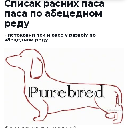
Списак расних паса
паса по абецедном
реду
Чистокрвни пси и расе у развоју по
абецедном реду
Желите више опција за претрагу?