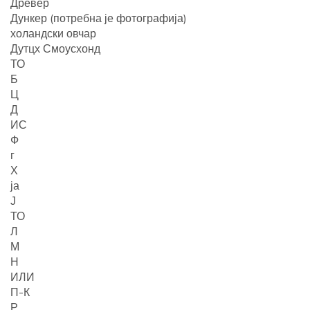
Древер
Дункер (потребна је фотографија)
холандски овчар
Дутцх Смоусхонд
ТО
Б
Ц
Д
ИС
Ф
г
Х
ја
Ј
ТО
Л
М
Н
ИЛИ
П-К
Р