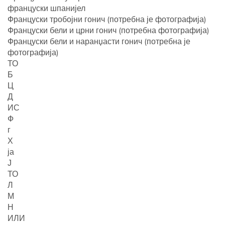
француски шпанијел
Француски тробојни гонич (потребна је фотографија)
Француски бели и црни гонич (потребна фотографија)
Француски бели и наранџасти гонич (потребна је
фотографија)
ТО
Б
Ц
Д
ИС
Ф
г
Х
ја
Ј
ТО
Л
М
Н
ИЛИ