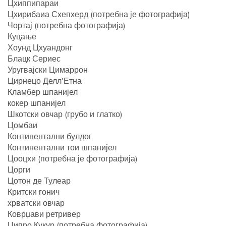
Цхиппипараи
Цхирибаиа Схепхерд (потребна је фотографија)
Чортај (потребна фотографија)
Куцање
Хоунд Цхуандонг
Блацк Сериес
Уругвајски Цимаррон
Цирнецо Делл'Етна
Кламбер шпанијел
кокер шпанијел
Шкотски овчар (грубо и глатко)
Цомбаи
Континентални булдог
Континентални тои шпанијел
Цооцхи (потребна је фотографија)
Цорги
Цотон де Тулеар
Критски гонич
хрватски овчар
Коврџави ретривер
Ципро Кукур (потребна фотографија)