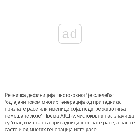
ad
Речничка дефиниција 'чистокрвног' је следећа:
'одгајани током многих генерација од припадника
признате расе или именице соја: педигре животиња
немешане лозе' Према АКЦ-у, чистокрвни пас значи да
су 'отац и мајка пса припадници признате расе, а пас се
састоји од многих генерација исте расе'.