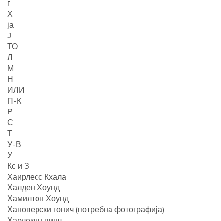
г
Х
ја
Ј
ТО
Л
М
Н
ИЛИ
П-К
Р
С
Т
У-В
У
Кс и З
Хаирлесс Кхала
Халден Хоунд
Хамилтон Хоунд
Хановерски гонич (потребна фотографија)
Харлекин пинч