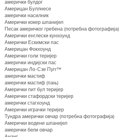
амерички булдог
Америцан Буллнесе
амерички насилник
Амерички кокер шпанијел
Песак америчког гребена (потребна фотографија)
Амерички енглески кунхоунд
Амерички Ескимски пас
Америцан Фокхоунд
Амерички голи теријер
амерички индијски пас
Америцан Ло-Сзе Пугг™
амерички мастиф
амерички мастиф (пањ)
Амерички пит бул теријер
Амерички стафордски теријер
амерички стагхоунд
Амерички играчки теријер
Тундра амерички овчар (потребна фотографија)
Амерички водени шпанијел
амерички бели овчар
Ананг