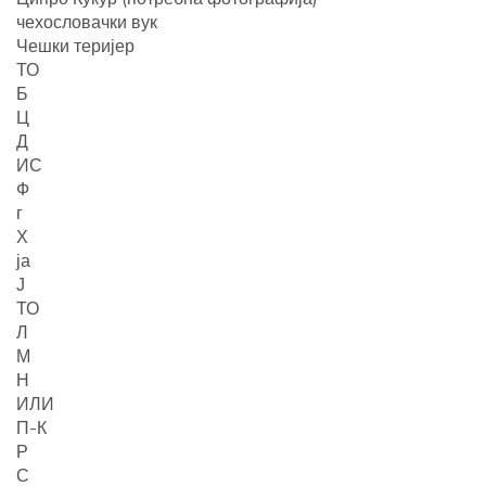
чехословачки вук
Чешки теријер
ТО
Б
Ц
Д
ИС
Ф
г
Х
ја
Ј
ТО
Л
М
Н
ИЛИ
П-К
Р
С