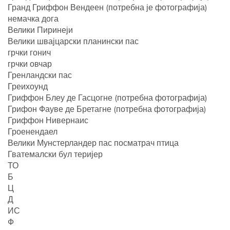
Гранд Гриффон Вендеен (потребна је фотографија)
немачка дога
Велики Пиринеји
Велики швајцарски планински пас
грчки гонич
грчки овчар
Гренландски пас
Греихоунд
Гриффон Блеу де Гасцогне (потребна фотографија)
Грифон Фауве де Бретагне (потребна фотографија)
Гриффон Нивернаис
Гроенендаел
Велики Мунстерландер пас посматрач птица
Гватемалски бул теријер
ТО
Б
Ц
Д
ИС
Ф