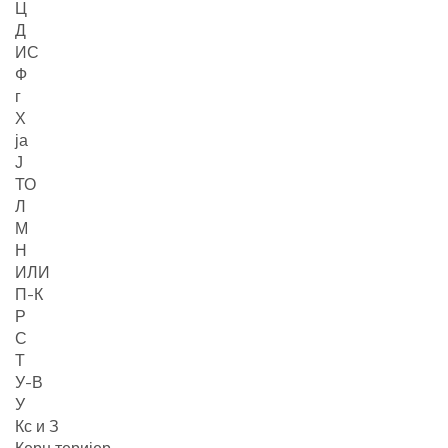
Ц
Д
ИС
Ф
г
Х
ја
Ј
ТО
Л
М
Н
ИЛИ
П-К
Р
С
Т
У-В
У
Кс и З
Керн теријер