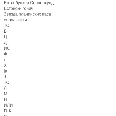
Ентлебуцхер Сенненхунд
Естонски гонич
Звезда планинских паса
евроазијски
ТО
Б
Ц
Д
ИС
Ф
г
Х
ја
Ј
ТО
Л
М
Н
ИЛИ
П-К