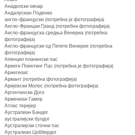
Анадолски овчар
Андалусиан Поденко
англо-француски (потребна је фотографија)
Англо-Францаи Гранд (потребна фотографија)
Англо-француска средња Венериа (потребна
фотографија)
Англо-француски од Петите Венерие (потребна
фотографија)
Апенцел планински пас
Ариеге Поинтинг Пас (потребна је фотографија)
Ариегеоис
Армант (потребна фотографија)
Аријевски Молос (потребна фотографија)
Аргентински Дого
Армениан Гампр
Атлас теријер
Аустралиан Бандог
аустралијски булдог
Аустралијски сточни пас
Аустралиан Цоббердог