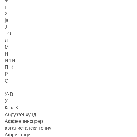
г
Х
ја
Ј
ТО
Л
М
Н
ИЛИ
П-К
Р
С
Т
У-В
У
Кс и З
Абруззенхунд
Аффенпинсцхер
авганистански гонич
Африканци