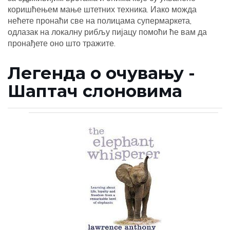
коришћењем мање штетних техника. Иако можда
нећете пронаћи све на полицама супермаркета,
одлазак на локалну рибљу пијацу помоћи ће вам да
пронађете оно што тражите.
Легенда о очувању -
Шаптач слоновима