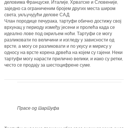
деловима Француске, Италије, Хрватске и Словеније,
заједно са ограниченим бројем других места широм
света, укључујући делове САД.
Члан породице печурака, тартуфи обично достижу свој
врхунац у периоду између јесени и пролећа када се
идеално лове под окриљем ноћи. Тартуфи се могу
разликовати по величини и изгледу у зависности од
врсте, а могу се разликовати и по укусу и мирису у
односу на врсте корена дрвећа на којем су гајени. Неки
тартуфи могу нарасти прилично велики, и иако су ретки,
често се продају за шестоцифрене суме.
Прасе од тартуфа