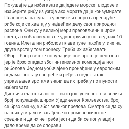
Покушајте да избегавате да једете морске плодове и
изаберите рибу из узгоја ако морате да је конзумирате.
Плавоперајна туна - су велике и споро сазревајуће
рибе које се хватају у највећем делу свог природног
распона. Они су у великој мери преловљени широм
света, а глобални улов се удвостручио у последњих 10
година. Илегални риболов плаве туне такође утиче на
друге врсте у том процесу. Треба их избегавати.
Обор - број светске популације ове врсте је непознат
јер је брзо опадао због интензивног комерцијалног
риболова. Једном уобичајено пронађене у европским
водама, постају све ређе и ређе, а недостатак
управљања врстама значи да их треба у потпуности
избегавати.
Дивљи атлантски лосос – иако још увек постоји велики
број популација широм Уједињеног Краљевства, број
се брзо смањује због великог прелова. Сматра се да су
на њих утицало и загађење и промене животне
средине и да их не треба јести да би се популацији
дало време да се опорави.