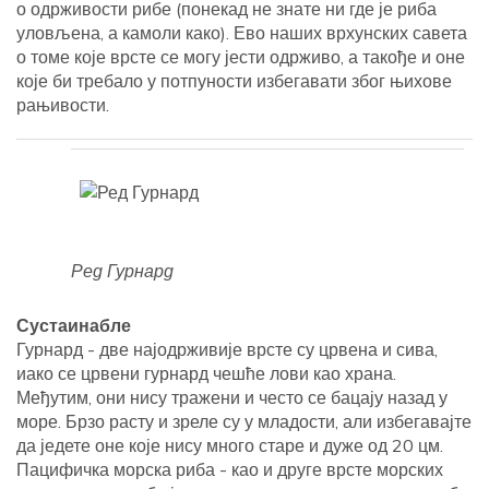
о одрживости рибе (понекад не знате ни где је риба
уловљена, а камоли како). Ево наших врхунских савета
о томе које врсте се могу јести одрживо, а такође и оне
које би требало у потпуности избегавати због њихове
рањивости.
Ред Гурнард
Сустаинабле
Гурнард - две најодрживије врсте су црвена и сива,
иако се црвени гурнард чешће лови као храна.
Међутим, они нису тражени и често се бацају назад у
море. Брзо расту и зреле су у младости, али избегавајте
да једете оне које нису много старе и дуже од 20 цм.
Пацифичка морска риба - као и друге врсте морских