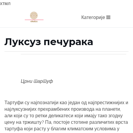
хтмл
Категорије
Луксуз печурака
Црни тартуф
Тартуфи су најпознатији као један од најпрестижнијих и
најлуксузнијих прехрамбених производа на планети,
али који су то ретки деликатеси који имају тако згодну
цену на тржишту? Па, постоје стотине различитих врста
тартуфа који расту у благим климатским условима у