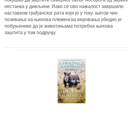
нестанка у дивљини. Иако се ово нажалост завршило
наставком грађанског рата који је у току, његов чин
позивања на њихова племенска веровања убедио је
побуњенике да је животињама потребна њихова
заштита у том подручју.