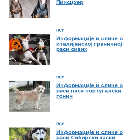
Пинсцхер
ПСИ
Информације и слике о
италијанској граничној
раси сивих
ПСИ
Информације и слике о
раси паса португалски
гонич
ПСИ
Информације и слике о
раси Сибирски хаски