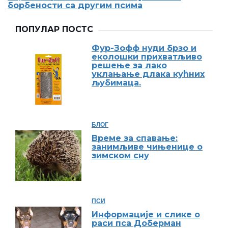
борбености са другим псима
ПОПУЛАР ПОСТС
Фур-Зофф нуди брзо и
еколошки прихватљиво
решење за лако
уклањање длака кућних
љубимаца.
БЛОГ
Време за спавање:
занимљиве чињенице о
зимском сну
ПСИ
Информације и слике о
раси пса Доберман