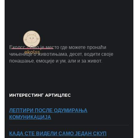
Еколсс - Ово је место где можете пронаћи
чињенице о животињама, десет, водити своје
понашање, емоције и ум, али и за живот.
ИНТЕРЕСТИНГ АРТИЦЛЕС
ЛЕПТИРИ ПОСЛЕ ОДУМИРАЊА
КОМУНИКАЦИЈА
КАДА СТЕ ВИДЕЛИ САМО ЈЕДАН СКУП