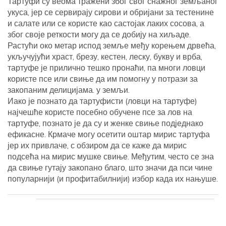
Тартуфи су веома тражени због свог снажног земљаног
укуса, јер се сервирају сирови и обријани за тестенине
и салате или се користе као састојак лаких сосова, а
због своје реткости могу да се добију на хиљаде.
Растући око метар испод земље међу корењем дрвећа,
укључујући храст, брезу, кестен, леску, букву и врба,
тартуфе је прилично тешко пронаћи, па многи ловци
користе псе или свиње да им помогну у потрази за
закопаним делицијама. у земљи.
Иако је познато да тартуфисти (ловци на тартуфе)
најчешће користе посебно обучене псе за лов на
тартуфе, познато је да су и женке свиње подједнако
ефикасне. Крмаче могу осетити оштар мирис тартуфа
јер их привлаче, с обзиром да се каже да мирис
подсећа на мирис мушке свиње. Међутим, често се зна
да свиње гутају закопано благо, што значи да пси чине
популарнији (и профитабилнији) избор када их нањуше.