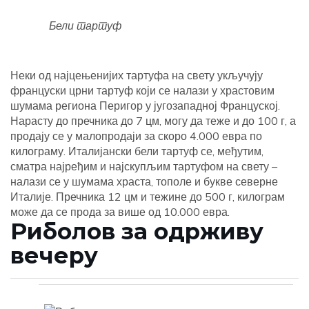
Бели тартуф
Неки од најцењенијих тартуфа на свету укључују
француски црни тартуф који се налази у храстовим
шумама региона Перигор у југозападној Француској.
Нарасту до пречника до 7 цм, могу да теже и до 100 г, а
продају се у малопродаји за скоро 4.000 евра по
килограму. Италијански бели тартуф се, међутим,
сматра најређим и најскупљим тартуфом на свету –
налази се у шумама храста, тополе и букве северне
Италије. Пречника 12 цм и тежине до 500 г, килограм
може да се прода за више од 10.000 евра.
Риболов за одрживу
вечеру