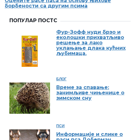
Оцените расе паса на основу њихове
борбености са другим псима
ПОПУЛАР ПОСТС
Фур-Зофф нуди брзо и
еколошки прихватљиво
решење за лако
уклањање длака кућних
љубимаца.
БЛОГ
Време за спавање:
занимљиве чињенице о
зимском сну
ПСИ
Информације и слике о
раси пса Доберман