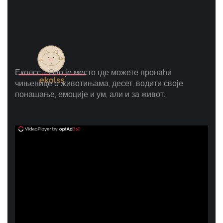
Еколсс - Ово је место где можете пронаћи
чињенице о животињама, десет, водити своје
понашање, емоције и ум, али и за живот.
ad