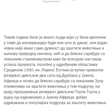
Током година било је много људи који су били критични
у томе да конзервација буде оно што је данас, али један
човек није имао само дужност да заштити животиње и
њихову природну околину, већ и да блиско сарађује са
локалним становништвом како би осигурао наставак
успеха пројеката, посебно у одређеним областима.
Средином 1990-их, Лоренс Ентони је купио приватни
резерват дивљачи два сата од Дурбана у Јужној
Африци и почео да блиско сарађује са локалним Зулу
племенима на заштити животиња у том подручју, на
крају проширивши резерват дивљачи Тхула Тхула у
једну од најважнијих у Јужној Африци. добро
одржавана и популарна подручја за заштиту животиња.