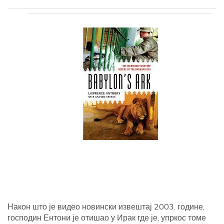
Након што је видео новински извештај 2003. године,
господин Ентони је отишао у Ирак где је, упркос томе