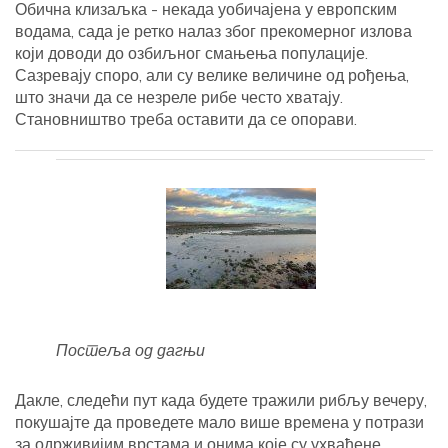
Обична клизаљка - некада уобичајена у европским
водама, сада је ретко налаз због прекомерног излова
који доводи до озбиљног смањења популације.
Сазревају споро, али су велике величине од рођења,
што значи да се незреле рибе често хватају.
Становништво треба оставити да се опорави.
Постеља од дагњи
Дакле, следећи пут када будете тражили рибљу вечеру,
покушајте да проведете мало више времена у потрази
за одрживијим врстама и онима које су ухваћене