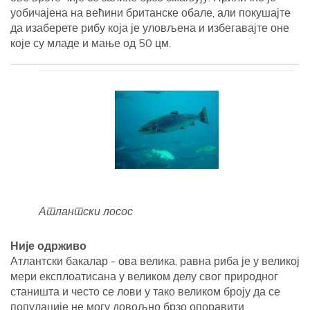
уобичајена на већини британске обале, али покушајте
да изаберете рибу која је уловљена и избегавајте оне
које су младе и мање од 50 цм.
Атлантски лосос
Није одрживо
Атлантски бакалар - ова велика, равна риба је у великој
мери експлоатисана у великом делу свог природног
станишта и често се лови у тако великом броју да се
популације не могу довољно брзо опоравити.