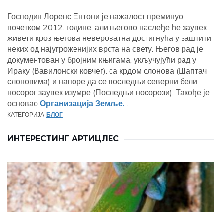
Господин Лоренс Ентони је нажалост преминуо
почетком 2012. године, али његово наслеђе ће заувек
живети кроз његова невероватна достигнућа у заштити
неких од најугроженијих врста на свету. Његов рад је
документован у бројним књигама, укључујући рад у
Ираку (Вавилонски ковчег), са крдом слонова (Шаптач
слоновима) и напоре да се последњи северни бели
носорог заувек изумре (Последњи носорози). Такође је
основао
Организација Земље.
.
КАТЕГОРИЈА
БЛОГ
ИНТЕРЕСТИНГ АРТИЦЛЕС