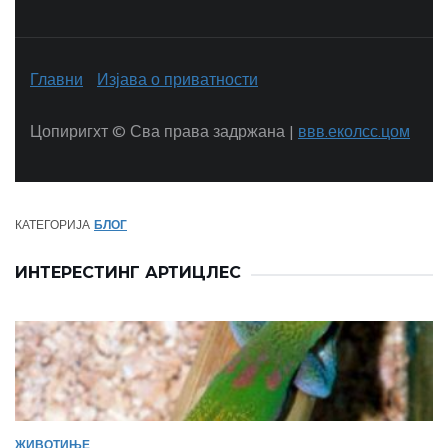
Главни
Изјава о приватности
Цопиригхт ©
Сва права задржана |
ввв.еколсс.цом
КАТЕГОРИЈА
БЛОГ
ИНТЕРЕСТИНГ АРТИЦЛЕС
ЖИВОТИЊЕ