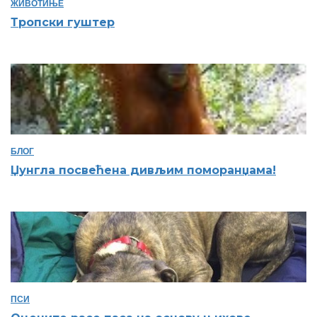
ЖИВОТИЊЕ
Тропски гуштер
БЛОГ
Џунгла посвећена дивљим поморанџама!
ПСИ