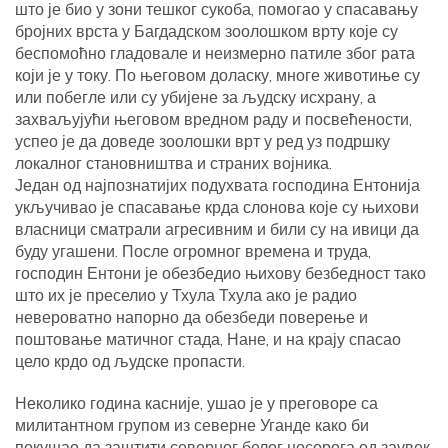
што је био у зони тешког сукоба, помогао у спасавању
бројних врста у Багдадском зоолошком врту које су
беспомоћно гладовале и неизмерно патиле због рата
који је у току. По његовом доласку, многе животиње су
или побегле или су убијене за људску исхрану, а
захваљујући његовом вредном раду и посвећености,
успео је да доведе зоолошки врт у ред уз подршку
локалног становништва и страних војника.
Један од најпознатијих подухвата господина Ентонија
укључивао је спасавање крда слонова које су њихови
власници сматрали агресивним и били су на ивици да
буду угашени. После огромног времена и труда,
господин Ентони је обезбедио њихову безбедност тако
што их је преселио у Тхула Тхула ако је радио
невероватно напорно да обезбеди поверење и
поштовање матичног стада, Нане, и на крају спасао
цело крдо од људске пропасти.
Неколико година касније, ушао је у преговоре са
милитантном групом из северне Уганде како би
покушао да заштити северног белог носорога од заувек