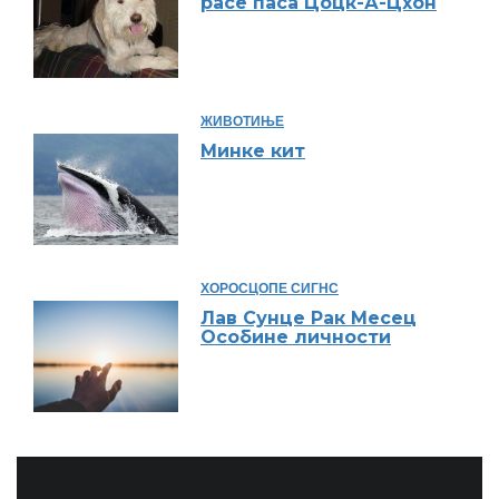
расе паса Цоцк-А-Цхон
ЖИВОТИЊЕ
Минке кит
ХОРОСЦОПЕ СИГНС
Лав Сунце Рак Месец
Особине личности