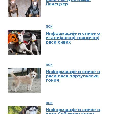
Пинсцхер
ПСИ
Информације и слике о
италијанској граничној
раси сивих
ПСИ
Информације и слике о
раси паса португалски
гонич
ПСИ
Информације и слике о