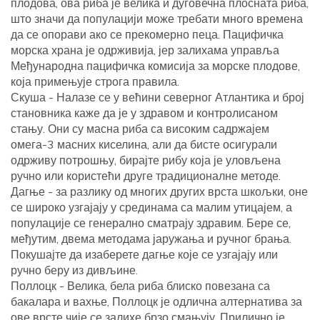
плодова, ова риба је велика и дуговечна плосната риба,
што значи да популацији може требати много времена
да се опорави ако се прекомерно пеца. Пацифичка
морска храна је одрживија, јер залихама управља
Међународна пацифичка комисија за морске плодове,
која примењује строга правила.
Скуша - Налазе се у већини северног Атлантика и број
становника каже да је у здравом и контролисаном
стању. Они су масна риба са високим садржајем
омега-3 масних киселина, али да бисте осигурали
одрживу потрошњу, бирајте рибу која је уловљена
ручно или користећи друге традиционалне методе.
Дагње - за разлику од многих других врста шкољки, оне
се широко узгајају у срединама са малим утицајем, а
популације се генерално сматрају здравим. Бере се,
међутим, двема методама јаружања и ручног брања.
Покушајте да изаберете дагње које се узгајају или
ручно беру из дивљине.
Поллоцк - Велика, бела риба блиско повезана са
бакалара и вахње, Поллоцк је одлична алтернатива за
ове врсте чије се залихе брзо смањују. Прилично је