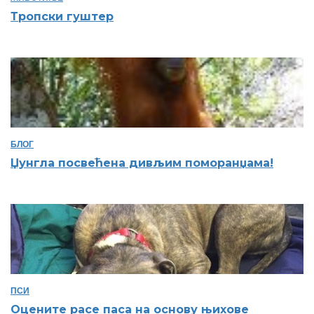
Тропски гуштер
БЛОГ
Џунгла посвећена дивљим поморанџама!
ПСИ
Оцените расе паса на основу њихове