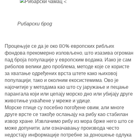
Рибарски брод
Процењује се да је око 80% европских рибљих
фондова прекомерно изловљено, што изазива огроман
пад броја популације у европским водама. Иако је сам
риболов велики део проблема, методе које се користе
за хватање одређених врста штете како њиховој
популацији, тако и околним екосистемима. Ово је
најочитије у методама као што су јаружање и пецање
парангала који или цепају морско дно или убијају друге
животиње ухваћене у мреже и удице.
Морске птице су посебно погођене овим, али многе
друге врсте се такође ослањају на рибу као стабилан
извор хране. Извлачимо рибу из мора брже него што се
може допунити, али означавању производа често
недостају информације потребне за доношење одлука