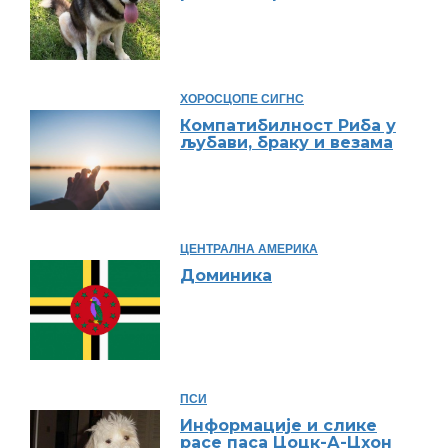
ХОРОСЦОПЕ СИГНС
Компатибилност Риба у
љубави, браку и везама
ЦЕНТРАЛНА АМЕРИКА
Доминика
ПСИ
Информације и слике
расе паса Цоцк-А-Цхон