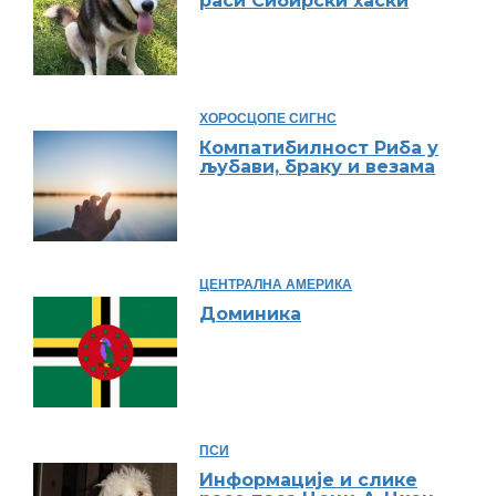
раси Сибирски хаски
ХОРОСЦОПЕ СИГНС
Компатибилност Риба у
љубави, браку и везама
ЦЕНТРАЛНА АМЕРИКА
Доминика
ПСИ
Информације и слике