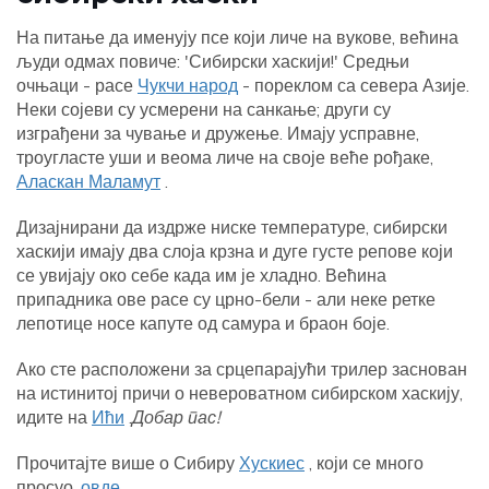
На питање да именују псе који личе на вукове, већина
људи одмах повиче: 'Сибирски хаскији!' Средњи
очњаци - расе
Чукчи народ
- пореклом са севера Азије.
Неки сојеви су усмерени на санкање; други су
изграђени за чување и дружење. Имају усправне,
троугласте уши и веома личе на своје веће рођаке,
Аласкан Маламут
.
Дизајнирани да издрже ниске температуре, сибирски
хаскији имају два слоја крзна и дуге густе репове који
се увијају око себе када им је хладно. Већина
припадника ове расе су црно-бели - али неке ретке
лепотице носе капуте од самура и браон боје.
Ако сте расположени за срцепарајући трилер заснован
на истинитој причи о невероватном сибирском хаскију,
идите на
Ићи
.
Добар пас!
Прочитајте више о Сибиру
Хускиес
, који се много
просуо,
овде
.