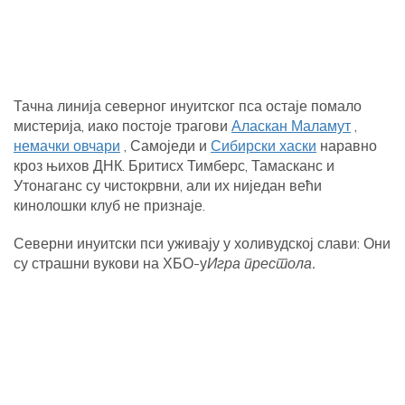
Тачна линија северног инуитског пса остаје помало
мистерија, иако постоје трагови
Аласкан Маламут
,
немачки овчари
, Самоједи и
Сибирски хаски
наравно
кроз њихов ДНК. Бритисх Тимберс, Тамасканс и
Утонаганс су чистокрвни, али их ниједан већи
кинолошки клуб не признаје.
Северни инуитски пси уживају у холивудској слави: Они
су страшни вукови на ХБО-у
Игра престола.