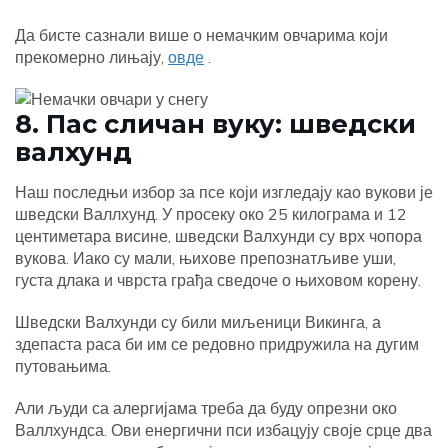
Да бисте сазнали више о немачким овчарима који
прекомерно лињају,
овде
.
8. Пас сличан вуку: шведски
валхунд
Наш последњи избор за псе који изгледају као вукови је
шведски Валлхунд. У просеку око 25 килограма и 12
центиметара висине, шведски Валхунди су врх чопора
вукова. Иако су мали, њихове препознатљиве уши,
густа длака и чврста грађа сведоче о њиховом корену.
Шведски Валхунди су били миљеници Викинга, а
здепаста раса би им се редовно придружила на дугим
путовањима.
Али људи са алергијама треба да буду опрезни око
Валлхундса. Ови енергични пси избацују своје срце два