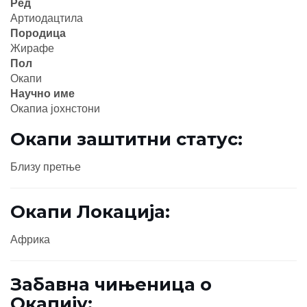
Ред
Артиодацтила
Породица
Жирафе
Пол
Окапи
Научно име
Окапиа јохнстони
Окапи заштитни статус:
Близу претње
Окапи Локација:
Африка
Забавна чињеница о
Окапију: