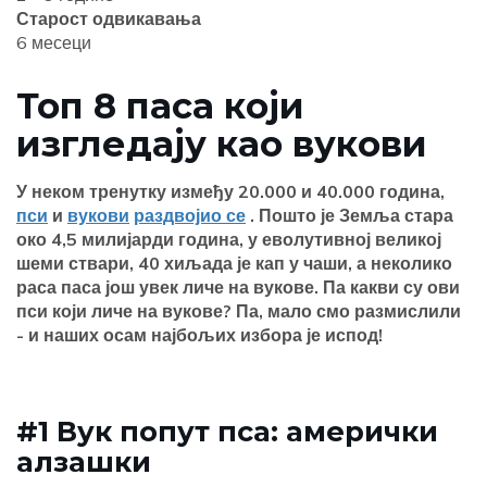
Старост одвикавања
6 месеци
Топ 8 паса који
изгледају као вукови
У неком тренутку између 20.000 и 40.000 година,
пси
и
вукови
раздвојио се
. Пошто је Земља стара
око 4,5 милијарди година, у еволутивној великој
шеми ствари, 40 хиљада је кап у чаши, а неколико
раса паса још увек личе на вукове. Па какви су ови
пси који личе на вукове? Па, мало смо размислили
- и наших осам најбољих избора је испод!
#1 Вук попут пса: амерички
алзашки