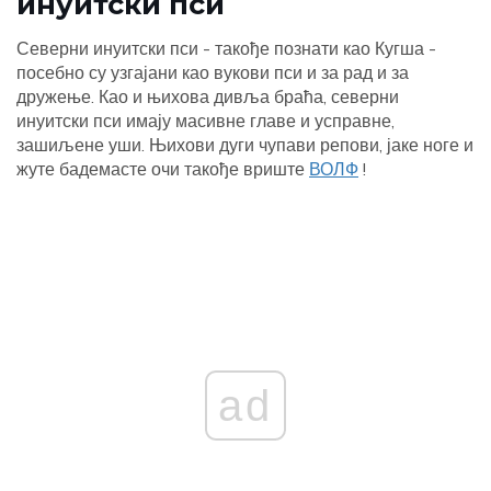
инуитски пси
Северни инуитски пси - такође познати као Кугша -
посебно су узгајани као вукови пси и за рад и за
дружење. Као и њихова дивља браћа, северни
инуитски пси имају масивне главе и усправне,
зашиљене уши. Њихови дуги чупави репови, јаке ноге и
жуте бадемасте очи такође вриште
ВОЛФ
!
ad