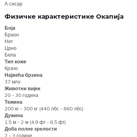
А сисар
Физичке карактеристике Окапија
Боја
Браон
Нет
Црно
Бела
Тип коже
Крзно
Највећа брзина
37 мпх
Животни вијек
20 - 30 година
Тежина
200 кг - 300 кг (440 лбс - 660 лбс)
Дужина
1,5 м - 2 м (4,9 фт - 6,5 фт)
Доба полне зрелости
2 - 3 године