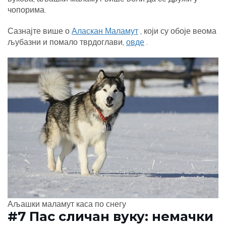
чопорима.
Сазнајте више о
Аласкан Маламут
, који су обоје веома
љубазни и помало тврдоглави,
овде
.
Аљашки маламут каса по снегу
#7 Пас сличан вуку: немачки