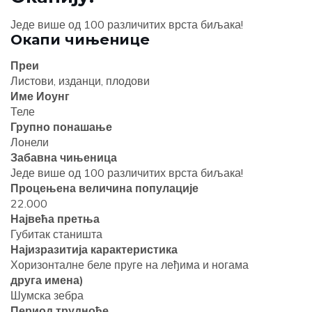
Једе више од 100 различитих врста биљака!
Окапи чињенице
Преи
Листови, изданци, плодови
Име Иоунг
Теле
Групно понашање
Лонели
Забавна чињеница
Једе више од 100 различитих врста биљака!
Процењена величина популације
22.000
Највећа претња
Губитак станишта
Најизразитија карактеристика
Хоризонталне беле пруге на леђима и ногама
друга имена)
Шумска зебра
Период трудноће