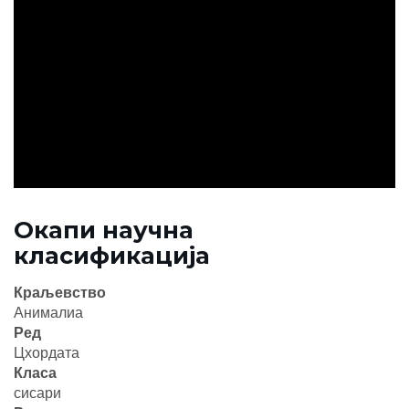
ad
Окапи научна
класификација
Краљевство
Анималиа
Ред
Цхордата
Класа
сисари