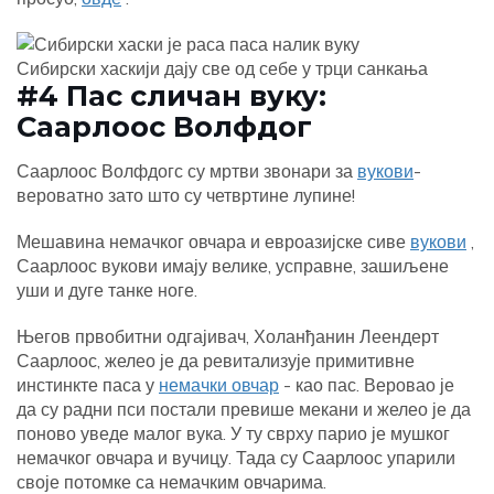
Сибирски хаскији дају све од себе у трци санкања
#4 Пас сличан вуку:
Саарлоос Волфдог
Саарлоос Волфдогс су мртви звонари за
вукови
-
вероватно зато што су четвртине лупине!
Мешавина немачког овчара и евроазијске сиве
вукови
,
Саарлоос вукови имају велике, усправне, зашиљене
уши и дуге танке ноге.
Његов првобитни одгајивач, Холанђанин Леендерт
Саарлоос, желео је да ревитализује примитивне
инстинкте паса у
немачки овчар
- као пас. Веровао је
да су радни пси постали превише мекани и желео је да
поново уведе малог вука. У ту сврху парио је мушког
немачког овчара и вучицу. Тада су Саарлоос упарили
своје потомке са немачким овчарима.