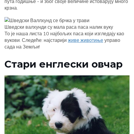
пута годишње - и због своје величине истоварују много
крзна.
Шведски валхунди су мала раса паса налик вуку
То је наша листа 10 најбољих паса који изгледају као
вукови. Следеће: најстарији
живе животиње
управо
сада на Земљи!
Стари енглески овчар