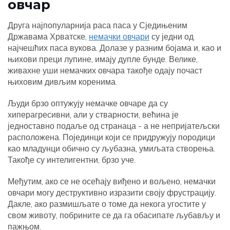
овчар
Друга најпопуларнија раса паса у Сједињеним
Државама Хрватске,
немачки овчари
су једни од
најчешћих паса вукова. Долазе у разним бојама и, као и
њихови преци лупине, имају дупле бунде. Велике,
живахне уши немачких овчара такође одају почаст
њиховим дивљим коренима.
Људи брзо оптужују немачке овчаре да су
хиперагресивни, али у стварности, већина је
једноставно подаље од странаца - а не непријатељски
расположена. Појединци који се придружују породици
као младунци обично су љубазна, умиљата створења.
Такође су интелигентни, брзо уче.
Међутим, ако се не осећају виђено и вољено, немачки
овчари могу деструктивно изразити своју фрустрацију.
Дакле, ако размишљате о томе да некога угостите у
свом животу, побрините се да га обасипате љубављу и
пажњом.