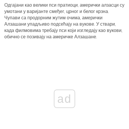
Одгајани као велики пси пратиоци, амерички алзасци су
умотани у варијанте смеђег, црног и белог крзна.
Чупави са продорним жутим очима, амерички
Алзашани упадљиво подсећају на вукове. У ствари,
када филмовима требају пси који изгледају као вукови,
обично се позивају на америчке Алзашане.
ad