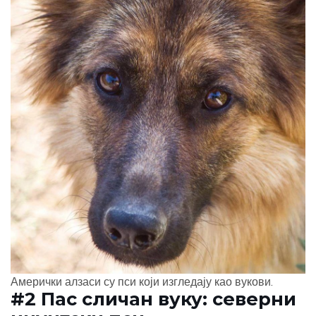
Амерички алзаси су пси који изгледају као вукови.
#2 Пас сличан вуку: северни