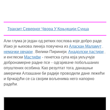
Транзит Северног Чвора У Коњукцији Сунца
Али глума је један од ретких послова које добро раде.
Иако је њихова линија повучена из
Аласкан Маламут
,
немачки овчари
, Велики Пиринеји,
Анадолски пастири
,
и енглески
Мастифи
- генетска супа која укључује
добронамерне радне псе - одгајиваче побољшаних
опуштених особина. Као резултат тога, данашњи
амерички Алзашани би радије проводили дане лежећи
и брчкајући се са својим вољенима него напорно
радећи.