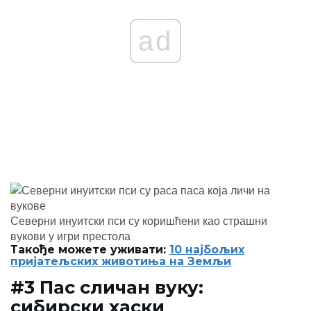
ad
Северни инуитски пси су коришћени као страшни
вукови у игри престола
Такође можете уживати:
10 најбољих
пријатељских животиња на Земљи
#3 Пас сличан вуку:
сибирски хаски