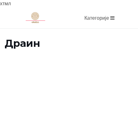
хтмл
Категорије
Драин