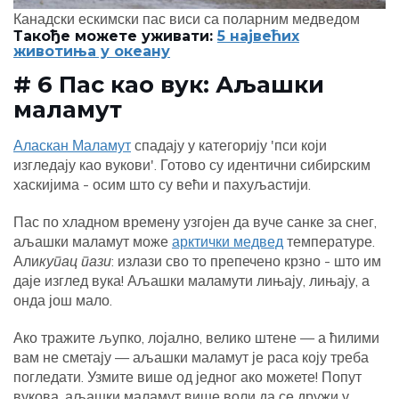
Канадски ескимски пас виси са поларним медведом
Такође можете уживати:
5 највећих
животиња у океану
# 6 Пас као вук: Аљашки
маламут
Аласкан Маламут
спадају у категорију 'пси који
изгледају као вукови'. Готово су идентични сибирским
хаскијима - осим што су већи и пахуљастији.
Пас по хладном времену узгојен да вуче санке за снег,
аљашки маламут може
арктички медвед
температуре.
Али
купац пази
: излази сво то препечено крзно - што им
даје изглед вука! Аљашки маламути лињају, лињају, а
онда још мало.
Ако тражите љупко, лојално, велико штене — а ћилими
вам не сметају — аљашки маламут је раса коју треба
погледати. Узмите више од једног ако можете! Попут
вукова, аљашки маламут више воли да се дружи у