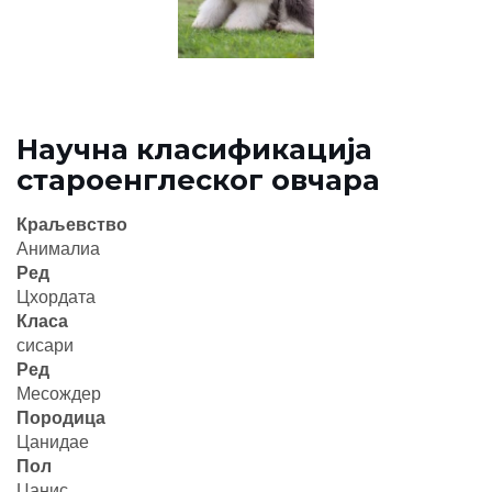
Научна класификација
староенглеског овчара
Краљевство
Анималиа
Ред
Цхордата
Класа
сисари
Ред
Месождер
Породица
Цанидае
Пол
Цанис