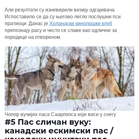
Али резултати су изневерили визију одгајивача.
Испоставило се да су његово легло послушни пси
пратиоци. Данас је
Холандски кинолошки клуб
препознају расу и често се славе као одличне за
породице на отвореном.
Чопор вучијих паса Саарлооса који виси у снегу
#5 Пас сличан вуку:
канадски ескимски пас /