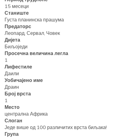
15 месеци
Станиште
Густа планинска прашума
Предаторс
Леопард, Сервал, Човек
Дијета
Биљоједи
Просечна величина легла
1
Лифестиле
Даили
Уобичајено име
Драин
Број врста
1
Место
централна Африка
Слоган
Једе више од 100 различитих врста биљака!
Група