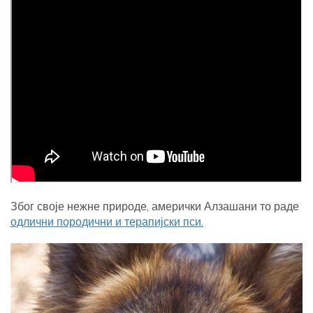
Због своје нежне природе, амерички Алзашани то раде
одлични породични и терапијски пси.