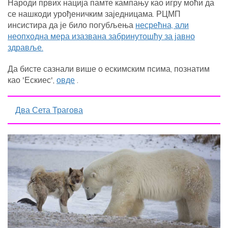
Народи првих нација памте кампању као игру моћи да
се нашкоди урођеничким заједницама. РЦМП
инсистира да је било погубљења
несрећна, али
неопходна мера изазвана забринутошћу за јавно
здравље.
Да бисте сазнали више о ескимским псима, познатим
као 'Ескиес',
овде
.
Два Сета Трагова