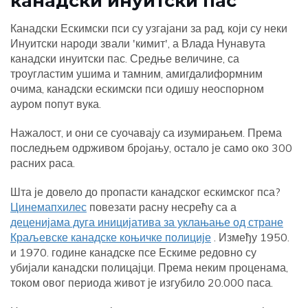
канадски инуитски пас
Канадски Ескимски пси су узгајани за рад, који су неки
Инуитски народи звали 'кимит', а Влада Нунавута
канадски инуитски пас. Средње величине, са
троугластим ушима и тамним, амигдалиформним
очима, канадски ескимски пси одишу неоспорном
ауром попут вука.
Нажалост, и они се суочавају са изумирањем. Према
последњем одрживом бројању, остало је само око 300
расних раса.
Шта је довело до пропасти канадског ескимског пса?
Цинемапхилес
повезати расну несрећу са а
деценијама дуга иницијатива за уклањање од стране
Краљевске канадске коњичке полиције
. Између 1950.
и 1970. године канадске псе Ескиме редовно су
убијали канадски полицајци. Према неким проценама,
током овог периода живот је изгубило 20.000 паса.