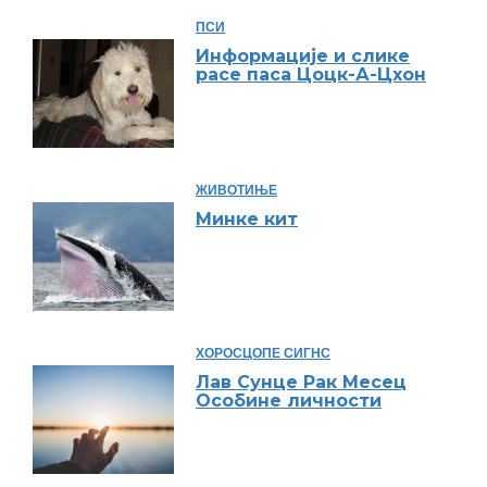
ПСИ
Информације и слике
расе паса Цоцк-А-Цхон
ЖИВОТИЊЕ
Минке кит
ХОРОСЦОПЕ СИГНС
Лав Сунце Рак Месец
Особине личности