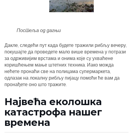
Постеља од дагњи
Дакле, следећи пут када будете тражили рибљу вечеру,
покушајте да проведете мало више времена у потрази
за одрживијим врстама и онима које су ухваћене
коришћењем мање штетних техника. Иако можда
нећете пронаћи све на полицама супермаркета,
одлазак на локалну рибљу пијацу помоћи ће вам да
пронађете оно што тражите.
Највећа еколошка
катастрофа нашег
времена