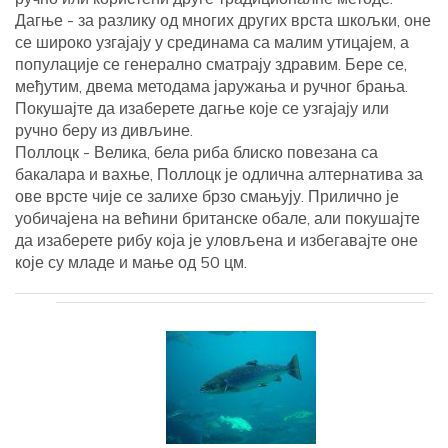
Дагње - за разлику од многих других врста шкољки, оне
се широко узгајају у срединама са малим утицајем, а
популације се генерално сматрају здравим. Бере се,
међутим, двема методама јаружања и ручног брања.
Покушајте да изаберете дагње које се узгајају или
ручно беру из дивљине.
Поллоцк - Велика, бела риба блиско повезана са
бакалара и вахње, Поллоцк је одлична алтернатива за
ове врсте чије се залихе брзо смањују. Прилично је
уобичајена на већини британске обале, али покушајте
да изаберете рибу која је уловљена и избегавајте оне
које су младе и мање од 50 цм.