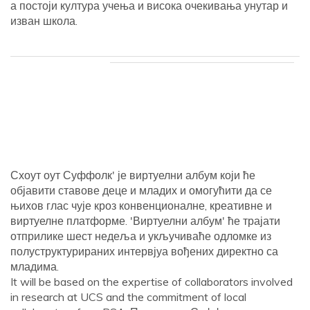
а постоји култура учења и висока очекивања унутар и
изван школа.
Схоут оут Суффолк' је виртуелни албум који ће
објавити ставове деце и младих и омогућити да се
њихов глас чује кроз конвенционалне, креативне и
виртуелне платформе. 'Виртуелни албум' ће трајати
отприлике шест недеља и укључиваће одломке из
полуструктурираних интервјуа вођених директно са
младима.
It will be based on the expertise of collaborators involved
in research at UCS and the commitment of local