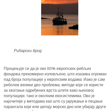
Рибарски брод
Процењује се да је око 80% европских рибљих
фондова прекомерно изловљено, што изазива огроман
пад броја популације у европским водама. Иако је сам
риболов велики део проблема, методе које се користе
за хватање одређених врста штете како њиховој
популацији, тако и околним екосистемима. Ово је
најочитије у методама као што су јаружање и пецање
парангала који или цепају морско дно или убијају друге