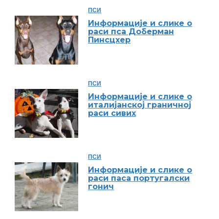
ПСИ
Информације и слике о
раси пса Доберман
Пинсцхер
ПСИ
Информације и слике о
италијанској граничној
раси сивих
ПСИ
Информације и слике о
раси паса португалски
гонич