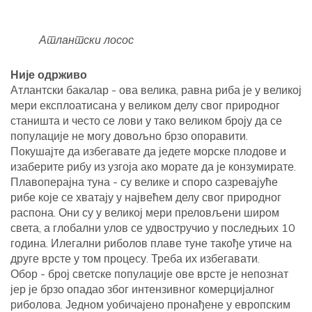
Атлантски лосос
Није одрживо
Атлантски бакалар - ова велика, равна риба је у великој
мери експлоатисана у великом делу свог природног
станишта и често се лови у тако великом броју да се
популације не могу довољно брзо опоравити.
Покушајте да избегавате да једете морске плодове и
изаберите рибу из узгоја ако морате да је конзумирате.
Плавоперајна туна - су велике и споро сазревајуће
рибе које се хватају у највећем делу свог природног
распона. Они су у великој мери преловљени широм
света, а глобални улов се удвостручио у последњих 10
година. Илегални риболов плаве туне такође утиче на
друге врсте у том процесу. Треба их избегавати.
Обор - број светске популације ове врсте је непознат
јер је брзо опадао због интензивног комерцијалног
риболова. Једном уобичајено пронађене у европским