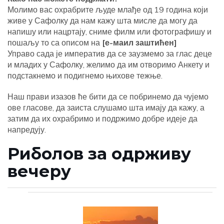
Молимо вас охрабрите људе млађе од 19 година који
живе у Сафолку да нам кажу шта мисле да могу да
напишу или нацртају, сниме филм или фотографишу и
пошаљу то са описом на
[е-маил заштићен]
Управо сада је императив да се заузмемо за глас деце
и младих у Сафолку, желимо да им отворимо Анкету и
подстакнемо и подигнемо њихове тежње.
Наш прави изазов ће бити да се побринемо да чујемо
ове гласове, да заиста слушамо шта имају да кажу, а
затим да их охрабримо и подржимо добре идеје да
напредују.
Риболов за одрживу
вечеру