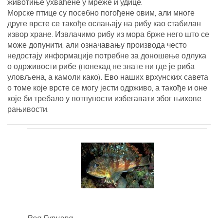
животиње ухваћене у мреже и удице.
Морске птице су посебно погођене овим, али многе
друге врсте се такође ослањају на рибу као стабилан
извор хране. Извлачимо рибу из мора брже него што се
може допунити, али означавању производа често
недостају информације потребне за доношење одлука
о одрживости рибе (понекад не знате ни где је риба
уловљена, а камоли како). Ево наших врхунских савета
о томе које врсте се могу јести одрживо, а такође и оне
које би требало у потпуности избегавати због њихове
рањивости.