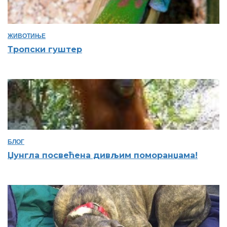
ЖИВОТИЊЕ
Тропски гуштер
БЛОГ
Џунгла посвећена дивљим поморанџама!