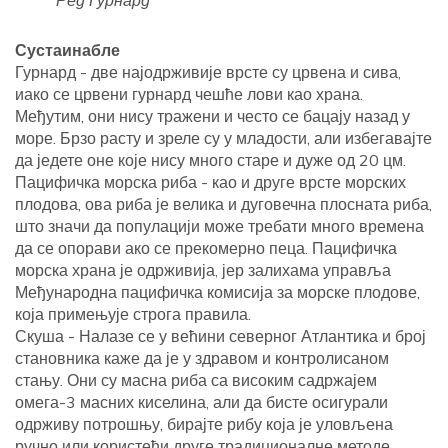
Ред Гурнард
Сустаинабле
Гурнард - две најодрживије врсте су црвена и сива,
иако се црвени гурнард чешће лови као храна.
Међутим, они нису тражени и често се бацају назад у
море. Брзо расту и зреле су у младости, али избегавајте
да једете оне које нису много старе и дуже од 20 цм.
Пацифичка морска риба - као и друге врсте морских
плодова, ова риба је велика и дуговечна плосната риба,
што значи да популацији може требати много времена
да се опорави ако се прекомерно пеца. Пацифичка
морска храна је одрживија, јер залихама управља
Међународна пацифичка комисија за морске плодове,
која примењује строга правила.
Скуша - Налазе се у већини северног Атлантика и број
становника каже да је у здравом и контролисаном
стању. Они су масна риба са високим садржајем
омега-3 масних киселина, али да бисте осигурали
одрживу потрошњу, бирајте рибу која је уловљена
ручно или користећи друге традиционалне методе.