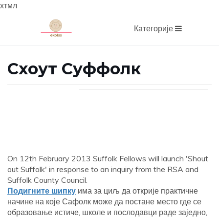
хтмл
Категорије
Схоут Суффолк
On 12th February 2013 Suffolk Fellows will launch 'Shout
out Suffolk' in response to an inquiry from the RSA and
Suffolk County Council.
Подигните шипку
има за циљ да открије практичне
начине на које Сафолк може да постане место где се
образовање истиче, школе и послодавци раде заједно,