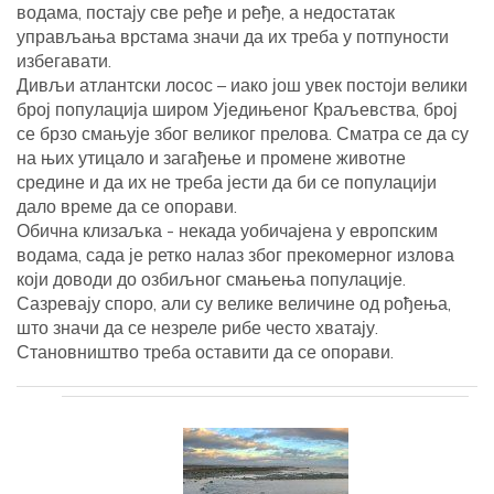
водама, постају све ређе и ређе, а недостатак
управљања врстама значи да их треба у потпуности
избегавати.
Дивљи атлантски лосос – иако још увек постоји велики
број популација широм Уједињеног Краљевства, број
се брзо смањује због великог прелова. Сматра се да су
на њих утицало и загађење и промене животне
средине и да их не треба јести да би се популацији
дало време да се опорави.
Обична клизаљка - некада уобичајена у европским
водама, сада је ретко налаз због прекомерног излова
који доводи до озбиљног смањења популације.
Сазревају споро, али су велике величине од рођења,
што значи да се незреле рибе често хватају.
Становништво треба оставити да се опорави.