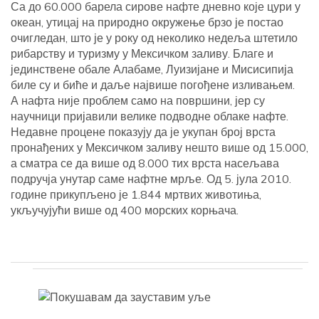
Са до 60.000 барела сирове нафте дневно које цури у
океан, утицај на природно окружење брзо је постао
очигледан, што је у року од неколико недеља штетило
рибарству и туризму у Мексичком заливу. Благе и
јединствене обале Алабаме, Луизијане и Мисисипија
биле су и биће и даље највише погођене изливањем.
А нафта није проблем само на површини, јер су
научници пријавили велике подводне облаке нафте.
Недавне процене показују да је укупан број врста
пронађених у Мексичком заливу нешто више од 15.000,
а сматра се да више од 8.000 тих врста насељава
подручја унутар саме нафтне мрље. Од 5. јула 2010.
године прикупљено је 1.844 мртвих животиња,
укључујући више од 400 морских корњача.