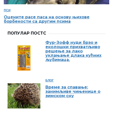
ПСИ
Оцените расе паса на основу њихове
борбености са другим псима
ПОПУЛАР ПОСТС
Фур-Зофф нуди брзо и
еколошки прихватљиво
решење за лако
уклањање длака кућних
љубимаца.
БЛОГ
Време за спавање:
занимљиве чињенице о
зимском сну