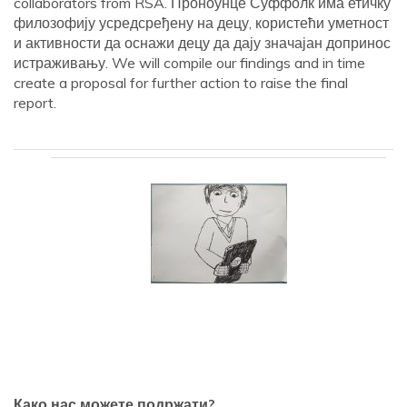
collaborators from RSA. Проноунце Суффолк има етичку
филозофију усредсређену на децу, користећи уметност
и активности да оснажи децу да дају значајан допринос
истраживању. We will compile our findings and in time
create a proposal for further action to raise the final
report.
Како нас можете подржати?