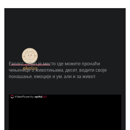
Еколсс - Ово је место где можете пронаћи
чињенице о животињама, десет, водити своје
понашање, емоције и ум, али и за живот.
ad