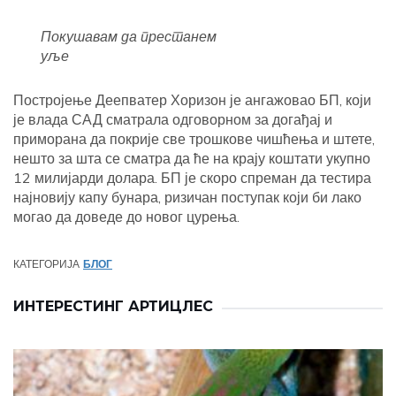
Покушавам да престанем
уље
Постројење Деепватер Хоризон је ангажовао БП, који
је влада САД сматрала одговорном за догађај и
приморана да покрије све трошкове чишћења и штете,
нешто за шта се сматра да ће на крају коштати укупно
12 милијарди долара. БП је скоро спреман да тестира
најновију капу бунара, ризичан поступак који би лако
могао да доведе до новог цурења.
КАТЕГОРИЈА
БЛОГ
ИНТЕРЕСТИНГ АРТИЦЛЕС