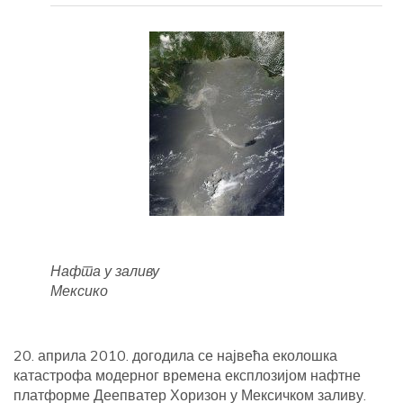
Нафта у заливу
Мексико
20. априла 2010. догодила се највећа еколошка
катастрофа модерног времена експлозијом нафтне
платформе Деепватер Хоризон у Мексичком заливу.