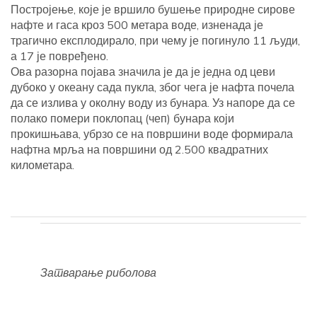
Постројење, које је вршило бушење природне сирове
нафте и гаса кроз 500 метара воде, изненада је
трагично експлодирало, при чему је погинуло 11 људи,
а 17 је повређено.
Ова разорна појава значила је да је једна од цеви
дубоко у океану сада пукла, због чега је нафта почела
да се излива у околну воду из бунара. Уз напоре да се
полако помери поклопац (чеп) бунара који
прокишњава, убрзо се на површини воде формирала
нафтна мрља на површини од 2.500 квадратних
километара.
Затварање риболова