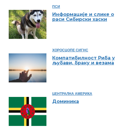
ПСИ
Информације и слике о
раси Сибирски хаски
ХОРОСЦОПЕ СИГНС
Компатибилност Риба у
љубави, браку и везама
ЦЕНТРАЛНА АМЕРИКА
Доминика