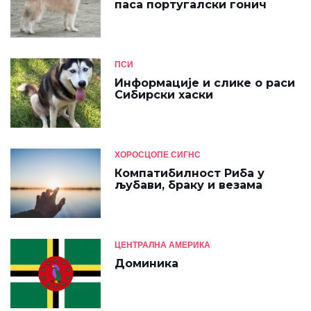
паса португалски гонич
ПСИ
Информације и слике о раси
Сибирски хаски
ХОРОСЦОПЕ СИГНС
Компатибилност Риба у
љубави, браку и везама
ЦЕНТРАЛНА АМЕРИКА
Доминика