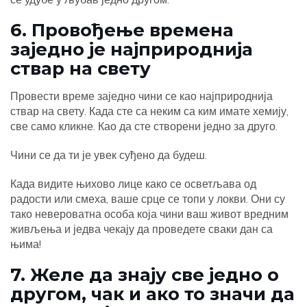
6. Провођење времена
заједно је најприроднија
ствар на свету
Провести време заједно чини се као најприроднија
ствар на свету. Када сте са неким са ким имате хемију,
све само кликне. Као да сте створени једно за друго.
Чини се да ти је увек суђено да будеш.
Када видите њихово лице како се осветљава од
радости или смеха, ваше срце се топи у локви. Они су
тако невероватна особа која чини ваш живот вредним
живљења и једва чекају да проведете сваки дан са
њима!
7. Желе да знају све једно о
другом, чак и ако то значи да