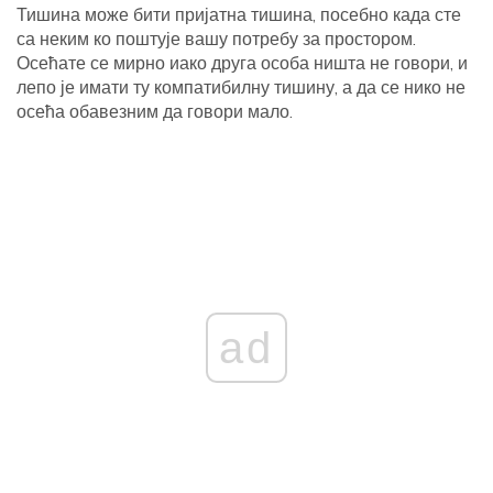
Тишина може бити пријатна тишина, посебно када сте
са неким ко поштује вашу потребу за простором.
Осећате се мирно иако друга особа ништа не говори, и
лепо је имати ту компатибилну тишину, а да се нико не
осећа обавезним да говори мало.
ad