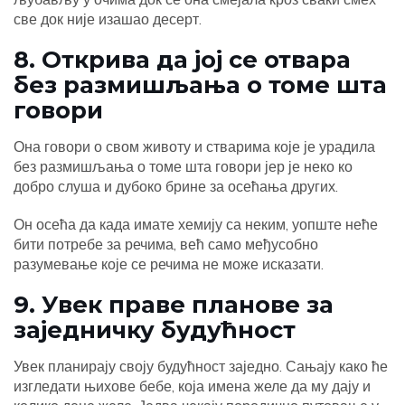
све док није изашао десерт.
8. Открива да јој се отвара
без размишљања о томе шта
говори
Она говори о свом животу и стварима које је урадила
без размишљања о томе шта говори јер је неко ко
добро слуша и дубоко брине за осећања других.
Он осећа да када имате хемију са неким, уопште неће
бити потребе за речима, већ само међусобно
разумевање које се речима не може исказати.
9. Увек праве планове за
заједничку будућност
Увек планирају своју будућност заједно. Сањају како ће
изгледати њихове бебе, која имена желе да му дају и