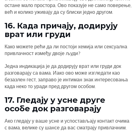
остане мало простора. Ово показује не само поверење,
већ и колико уживају да су блиски једно другом.
16. Када причају, додирују
врат или груди
Како можете рећи да ли постоји хемија или сексуална
привлачност између двоје људи?
Једна индикација је да додирују врат или груди док
разговарају са вама. Иако ово може изгледати као
безазлен гест, заправо је интиман знак интересовања
када неко то уради пред другом особом.
17. Гледају у усне друге
особе док разговарају
Ако гледају у ваше усне и успостављају контакт очима
с вама, велике су шансе да вас сматрају привлачним.