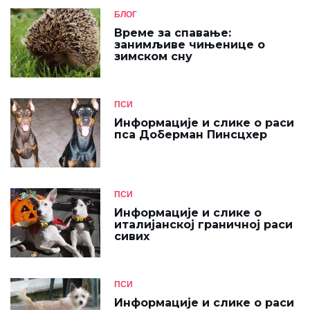
БЛОГ
Време за спавање:
занимљиве чињенице о
зимском сну
ПСИ
Информације и слике о раси
пса Доберман Пинсцхер
ПСИ
Информације и слике о
италијанској граничној раси
сивих
ПСИ
Информације и слике о раси