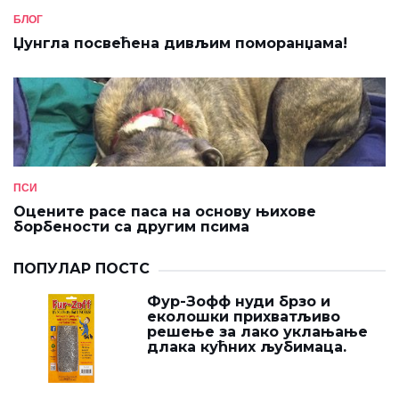
БЛОГ
Џунгла посвећена дивљим поморанџама!
ПСИ
Оцените расе паса на основу њихове
борбености са другим псима
ПОПУЛАР ПОСТС
Фур-Зофф нуди брзо и
еколошки прихватљиво
решење за лако уклањање
длака кућних љубимаца.