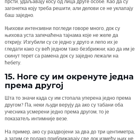
прсти, удаљавају косу од лица друге особе. Као да су
загонетка коју треба решити, али делови се не уклапају
баш заједно.
Њихови интензивни погледи говоре много, док су
њихова уста запечаћена тајнама које не желе да
открију. Изгубили су се једно у друго и лепо их је
гледати како су већ једном тако безбрижни; као да им је
скинут терет са рамена док су заједно лежали на
ћебету.
15. Ноге су им окренуте једна
према другој
Шта то значи када су им стопала уперена једно према
другом? Па, неки људи верују да ако су табани оба
учесника усмерени једно према другом, то је
показатељ интимније везе.
На пример, ако су раздвојени за два до три центиметра,
а затим се полако приближавају све док између њих не