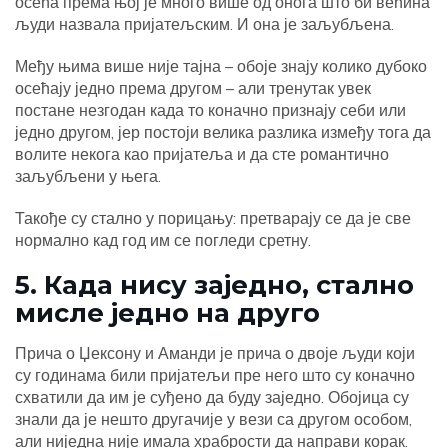
осећа према њој је много више од онога што би већина
људи назвала пријатељским. И она је заљубљена.
Међу њима више није тајна – обоје знају колико дубоко
осећају једно према другом – али тренутак увек
постане незгодан када то коначно признају себи или
једно другом, јер постоји велика разлика између тога да
волите некога као пријатеља и да сте романтично
заљубљени у њега.
Такође су стално у порицању: претварају се да је све
нормално кад год им се погледи сретну.
5. Када нису заједно, стално
мисле једно на друго
Прича о Џексону и Аманди је прича о двоје људи који
су годинама били пријатељи пре него што су коначно
схватили да им је суђено да буду заједно. Обојица су
знали да је нешто другачије у вези са другом особом,
али ниједна није имала храбрости да направи корак.