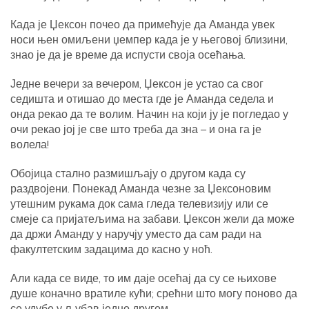
Када је Џексон почео да примећује да Аманда увек
носи њен омиљени џемпер када је у његовој близини,
знао је да је време да испусти своја осећања.
Једне вечери за вечером, Џексон је устао са свог
седишта и отишао до места где је Аманда седела и
онда рекао да те волим. Начин на који ју је погледао у
очи рекао јој је све што треба да зна – и она га је
волела!
Обојица стално размишљају о другом када су
раздвојени. Понекад Аманда чезне за Џексоновим
утешним рукама док сама гледа телевизију или се
смеје са пријатељима на забави. Џексон жели да може
да држи Аманду у наручју уместо да сам ради на
факултетским задацима до касно у ноћ.
Али када се виде, то им даје осећај да су се њихове
душе коначно вратиле кући; срећни што могу поново да
се удубе у љубав једно другом.