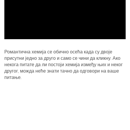
ad
Романтична хемија се обично осећа када су двоје
присутни једно за друго и само се чини да кликну. Ако
некога питате да ли постоји хемија између њих и неког
другог, можда неће знати тачно да одговори на ваше
питање.