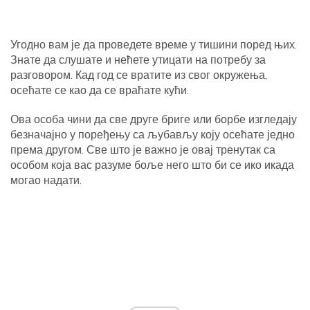
Угодно вам је да проведете време у тишини поред њих.
Знате да слушате и нећете утицати на потребу за
разговором. Кад год се вратите из свог окружења,
осећате се као да се враћате кући.
Ова особа чини да све друге бриге или борбе изгледају
безначајно у поређењу са љубављу коју осећате једно
према другом. Све што је важно је овај тренутак са
особом која вас разуме боље него што би се ико икада
могао надати.