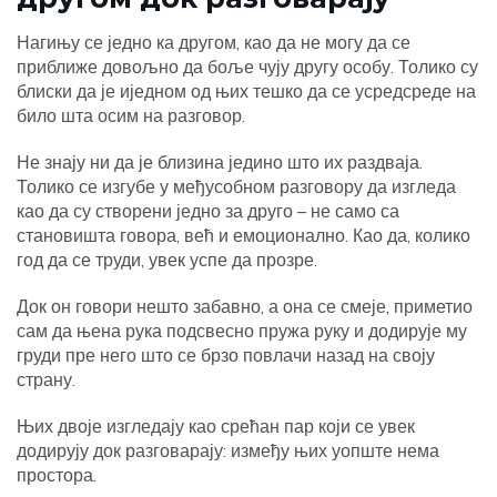
Нагињу се једно ка другом, као да не могу да се
приближе довољно да боље чују другу особу. Толико су
блиски да је иједном од њих тешко да се усредсреде на
било шта осим на разговор.
Не знају ни да је близина једино што их раздваја.
Толико се изгубе у међусобном разговору да изгледа
као да су створени једно за друго – не само са
становишта говора, већ и емоционално. Као да, колико
год да се труди, увек успе да прозре.
Док он говори нешто забавно, а она се смеје, приметио
сам да њена рука подсвесно пружа руку и додирује му
груди пре него што се брзо повлачи назад на своју
страну.
Њих двоје изгледају као срећан пар који се увек
додирују док разговарају: између њих уопште нема
простора.