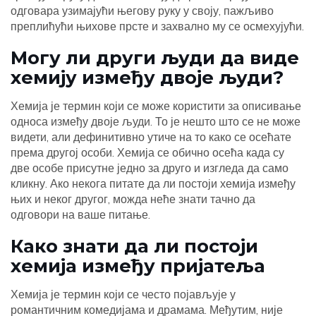
одговара узимајући његову руку у своју, пажљиво
преплићући њихове прсте и захвално му се осмехујући.
Могу ли други људи да виде
хемију између двоје људи?
Хемија је термин који се може користити за описивање
односа између двоје људи. То је нешто што се не може
видети, али дефинитивно утиче на то како се осећате
према другој особи. Хемија се обично осећа када су
две особе присутне једно за друго и изгледа да само
кликну. Ако некога питате да ли постоји хемија између
њих и неког другог, можда неће знати тачно да
одговори на ваше питање.
Како знати да ли постоји
хемија између пријатеља
Хемија је термин који се често појављује у
романтичним комедијама и драмама. Међутим, није