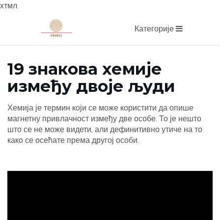
хтмл
Категорије
19 знакова хемије
између двоје људи
Хемија је термин који се може користити да опише
магнетну привлачност између две особе. То је нешто
што се не може видети, али дефинитивно утиче на то
како се осећате према другој особи.