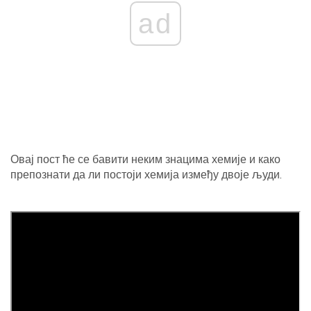
ad
Овај пост ће се бавити неким знацима хемије и како
препознати да ли постоји хемија између двоје људи.