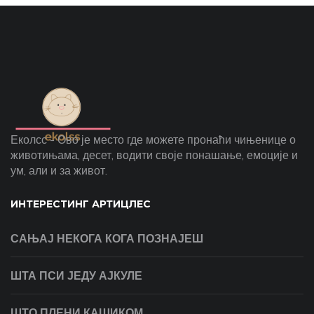
Еколсс - Ово је место где можете пронаћи чињенице о
животињама, десет, водити своје понашање, емоције и
ум, али и за живот.
ИНТЕРЕСТИНГ АРТИЦЛЕС
САЊАЈ НЕКОГА КОГА ПОЗНАЈЕШ
ШТА ПСИ ЈЕДУ АЈКУЛЕ
ШТО ПЛЕНИ КАШИКОМ