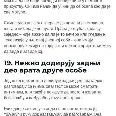
може а да не баци поглед и попије пиће у његовом
присуству. Он има начин да учини да се осећа као да је
све могуће.
Само један поглед натера је да пожели да скочи на
њега и никада је не пусти. Права је љубав када су
заједно – није важно да ли је то вечера или гледање
телевизије у његовој дневној соби – они имају
неоспорну хемију на којој чак и њихови пријатељи могу
да виде и завиде јој.
19. Нежно додирују задњи
део врата друге особе
Један од њих нежно додирује задњи део врата док
разговарају са њима; овај гест се може сматрати
интимним, али такође показује да постоји жеља за
блискошћу између обе укључене стране.
Њих двоје се смеју, а онда се он нагне, нежно јој
трљајући руку док настављају да разговарају. Она