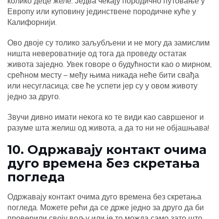
колико деце желе. Једва чекају породично путовање у
Европу или куповину јединствене породичне куће у
Калифорнији.
Ово двоје су толико заљубљени и не могу да замислим
ништа невероватније од тога да проведу остатак
живота заједно. Увек говоре о будућности као о мирном,
срећном месту – међу њима никада неће бити свађа
или несугласица; све ће успети јер су у овом животу
једно за друго.
Звучи дивно имати некога ко те види као савршеног и
разуме шта желиш од живота, а да то ни не објашњава!
10. Одржавају контакт очима
дуго времена без скретања
погледа
Одржавају контакт очима дуго времена без скретања
погледа. Можете рећи да се држе једно за друго да би
проверили своју вољу или је то можда само зато што