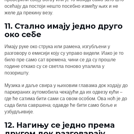
осећају да постоји нешто посебно између њих и не
желе да прекину везу.
11. Стално имају једно друго
око себе
Имају руке око струка или рамена, изгубљени у
разговору о емисији коју су управо видели. Иако је то
било пре само сат времена, чини се да су прошле
године откако су се светла поново упалила у
позоришту.
Музика и даље свира у њиховим главама док ходају до
паркираних аутомобила чекајући да их одвезу кући –
где ће сатима бити сами са овом особом. Ова ноћ је до
сада била савршена; одавде ће бити само боље и
узбудљивије.
12. Нагињу се једно према
другом док разговарају