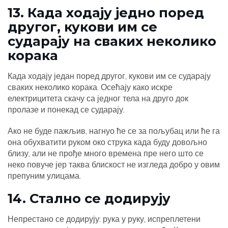
13. Када ходају једно поред
другог, кукови им се
сударају на сваких неколико
корака
Када ходају један поред другог, кукови им се сударају
сваких неколико корака. Осећају како искре
електрицитета скачу са једног тела на друго док
пролазе и понекад се сударају.
Ако не буде пажљив, нагнуо ће се за пољубац или ће га
она обухватити руком око струка када буду довољно
близу, али не прође много времена пре него што се
неко повуче јер таква блискост не изгледа добро у овим
препуним улицама.
14. Стално се додирују
Непрестано се додирују: рука у руку, испреплетени