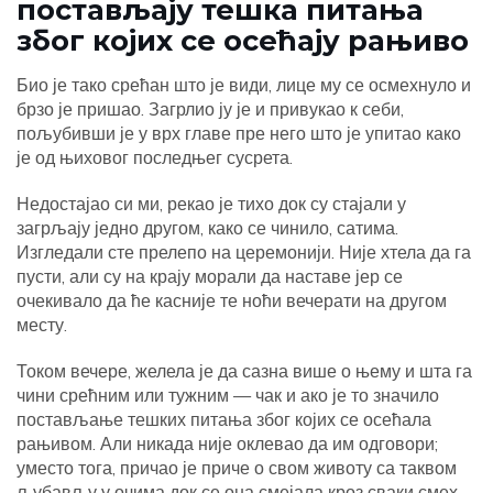
постављају тешка питања
због којих се осећају рањиво
Био је тако срећан што је види, лице му се осмехнуло и
брзо је пришао. Загрлио ју је и привукао к себи,
пољубивши је у врх главе пре него што је упитао како
је од њиховог последњег сусрета.
Недостајао си ми, рекао је тихо док су стајали у
загрљају једно другом, како се чинило, сатима.
Изгледали сте прелепо на церемонији. Није хтела да га
пусти, али су на крају морали да наставе јер се
очекивало да ће касније те ноћи вечерати на другом
месту.
Током вечере, желела је да сазна више о њему и шта га
чини срећним или тужним — чак и ако је то значило
постављање тешких питања због којих се осећала
рањивом. Али никада није оклевао да им одговори;
уместо тога, причао је приче о свом животу са таквом
љубављу у очима док се она смејала кроз сваки смех