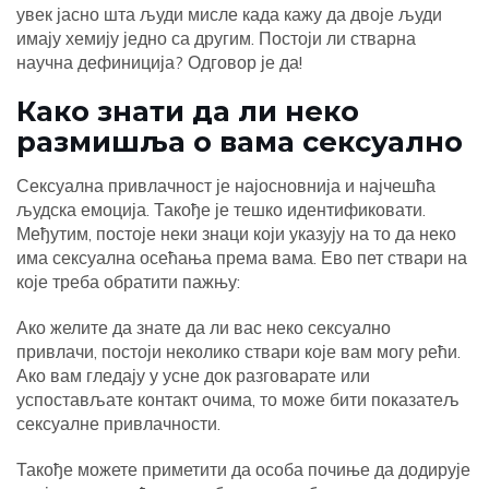
увек јасно шта људи мисле када кажу да двоје људи
имају хемију једно са другим. Постоји ли стварна
научна дефиниција? Одговор је да!
Како знати да ли неко
размишља о вама сексуално
Сексуална привлачност је најосновнија и најчешћа
људска емоција. Такође је тешко идентификовати.
Међутим, постоје неки знаци који указују на то да неко
има сексуална осећања према вама. Ево пет ствари на
које треба обратити пажњу:
Ако желите да знате да ли вас неко сексуално
привлачи, постоји неколико ствари које вам могу рећи.
Ако вам гледају у усне док разговарате или
успостављате контакт очима, то може бити показатељ
сексуалне привлачности.
Такође можете приметити да особа почиње да додирује