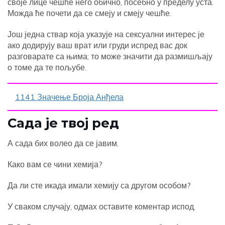
своје лице чешће него обично, посебно у пределу уста.
Можда ће почети да се смеју и смеју чешће.
Још једна ствар која указује на сексуални интерес је
ако додирују ваш врат или груди испред вас док
разговарате са њима; то може значити да размишљају
о томе да те пољубе.
1141 Значење Броја Анђела
Сада је твој ред
А сада бих волео да се јавим.
Како вам се чини хемија?
Да ли сте икада имали хемију са другом особом?
У сваком случају, одмах оставите коментар испод.