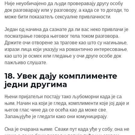
Није неуобичајено да људи проверавају другу особу
док разговарају или у разговору, а када се то догоди, то
може бити показатељ сексуалне привлачности.
Један од начина да сазнате да ли вас неко привлачи је
посматрање говора његовог тела током разговора.
Држите очи отворене за трагове као што су нагињање,
изрази лица који указују на романтично интересовање,
као што је осмех или гледање у очи друге особе док
пажљиво слушате.
18. Увек дају комплименте
једни другима
Њени пријатељи постају тако љубоморни када је са
њим. Начин на који је гледа, комплименти које јој даје и
његов глас чине да се осећа као да може све.
Запањујуће је гледати како они комуницирају.
Она је очарана њиме. Сваки пут када уђе у собу, она не