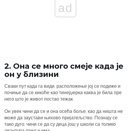
ad
2. Она се много смеје када је
он у близини
Сваки пут када га види, расположење јој се подиже и
почиње да се кикоће као тинејџерка каква је била пре
него што је живот постао тежак.
Он увек чини да се и она осећа боље, као да ништа не
може да заустави њихово пријатељство. Познају се
тако дуго; чини се да су деца још у школи са толико
авантура пред њима.