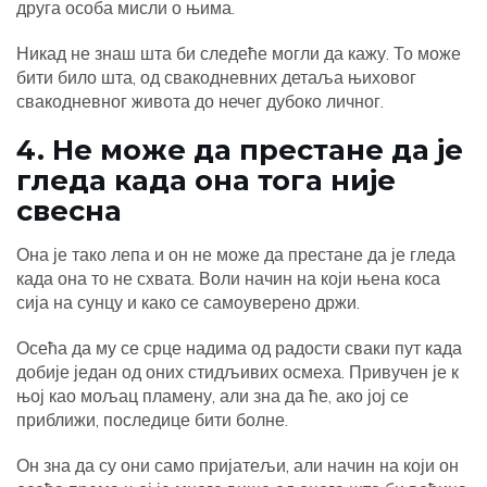
друга особа мисли о њима.
Никад не знаш шта би следеће могли да кажу. То може
бити било шта, од свакодневних детаља њиховог
свакодневног живота до нечег дубоко личног.
4. Не може да престане да је
гледа када она тога није
свесна
Она је тако лепа и он не може да престане да је гледа
када она то не схвата. Воли начин на који њена коса
сија на сунцу и како се самоуверено држи.
Осећа да му се срце надима од радости сваки пут када
добије један од оних стидљивих осмеха. Привучен је к
њој као мољац пламену, али зна да ће, ако јој се
приближи, последице бити болне.
Он зна да су они само пријатељи, али начин на који он