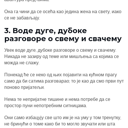
Она га чини да се осећа као једина жена на свету, иако
се не забављају.
3. Воде дуге, дубоке
разговоре о свему и свачему
Увек воде дуге, дубоке разговоре о свему и свачему.
Никада не зазиру од теме или мишљења са којима се
можда не слажу.
Понекад ће се неко од њих појавити на кућном прагу
само да би сатима разговарао; то је као да смо први пут
поново пријатељи.
Нема те непријатне тишине и нема потребе да се
простор пуни непотребним ситницама.
Они само избацују све што им је на уму у том тренутку,
не бринући о томе како би то могло звучати или шта