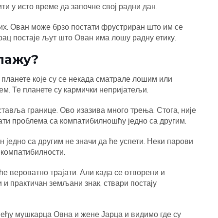
ити у исто време да започне свој радни дан.
их. Ован може брзо постати фрустриран што им се
арац постаје љут што Ован има лошу радну етику.
слажу?
 планете које су се некада сматрале лошим или
м. Те планете су кармички непријатељи.
ставља границе. Ово изазива много трења. Стога, није
ти проблема са компатибилношћу једно са другим.
 једно са другим не значи да ће успети. Неки парови
а компатибилности.
ће вероватно трајати. Али када се отворени и
 и практичан земљани знак, ствари постају
међу мушкарца Овна и жене Јарца и видимо где су