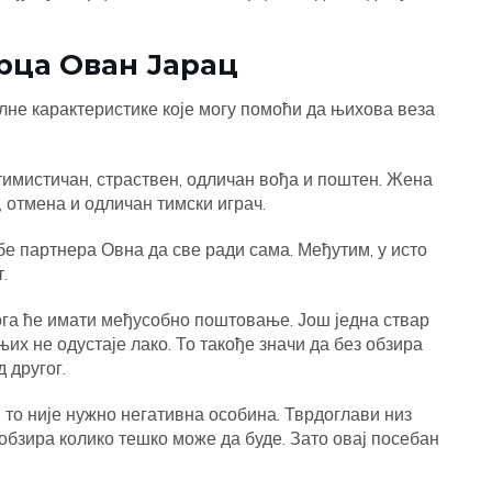
рца Ован Јарац
лне карактеристике које могу помоћи да њихова веза
имистичан, страствен, одличан вођа и поштен. Жена
, отмена и одличан тимски играч.
е партнера Овна да све ради сама. Међутим, у исто
.
тога ће имати међусобно поштовање. Још једна ствар
 њих не одустаје лако. То такође значи да без обзира
 другог.
и то није нужно негативна особина. Тврдоглави низ
обзира колико тешко може да буде. Зато овај посебан