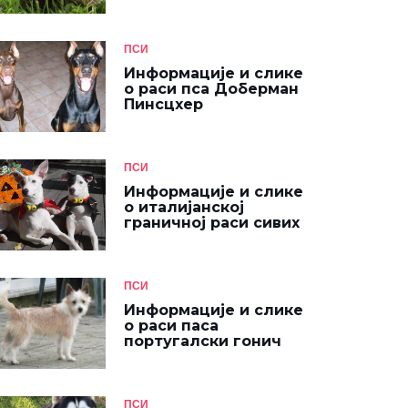
ПСИ
Информације и слике
о раси пса Доберман
Пинсцхер
ПСИ
Информације и слике
о италијанској
граничној раси сивих
ПСИ
Информације и слике
о раси паса
португалски гонич
ПСИ