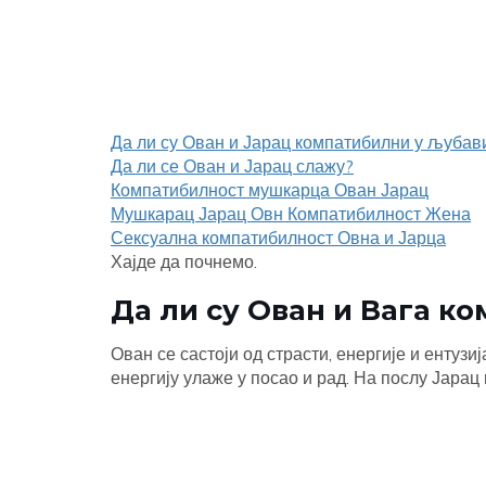
Да ли су Ован и Јарац компатибилни у љубав
Да ли се Ован и Јарац слажу?
Компатибилност мушкарца Ован Јарац
Мушкарац Јарац Овн Компатибилност Жена
Сексуална компатибилност Овна и Јарца
Хајде да почнемо.
Да ли су Ован и Вага к
Ован се састоји од страсти, енергије и ентузи
енергију улаже у посао и рад. На послу Јара