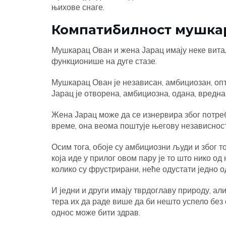
њихове снаге.
Компатибилност мушка
Мушкарац Ован и жена Јарац имају неке вита
функционише на дуге стазе.
Мушкарац Ован је независан, амбициозан, опт
Јарац је отворена, амбициозна, одана, вредна
Жена Јарац може да се изнервира због потреб
време, она веома поштује његову независност
Осим тога, обоје су амбициозни људи и због 
која иде у прилог овом пару је то што нико од
колико су фрустрирани, неће одустати једно од
И једни и други имају тврдоглаву природу, ал
тера их да раде више да би нешто успело без 
однос може бити здрав.