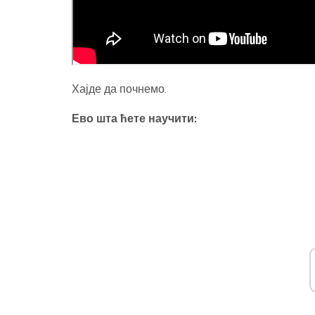
Хајде да почнемо.
Ево шта ћете научити: