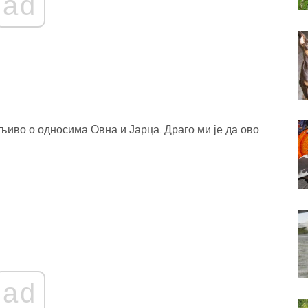
ad
иво о односима Овна и Јарца. Драго ми је да ово
ad