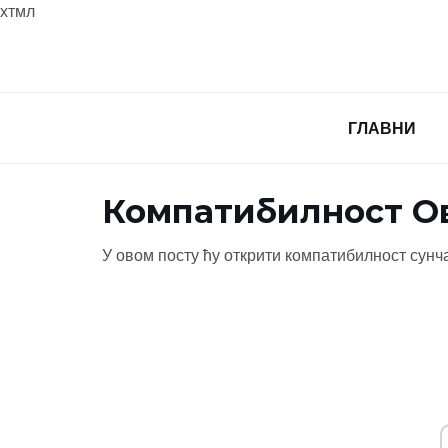
хтмл
ГЛАВНИ
Компатибилност Ов
У овом посту ћу открити компатибилност сунч