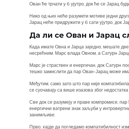
Ован ће трчати у 6 ујутро, док ће се Јарац буд
Нико од њих неће разумети мотиве једни друг
Јарац неће придружити у 6 сати ујутро, док Ј
Да ли се Ован и Јарац 
Када имате Овна и Јарца заједно, мешате две
несрећним. Марс влада Овном, а Сатурн Јарце
Марс је страствен и енергичан, док Сатурн по
тешко замислити да пар Ован-Јарац може има
Међутим, само зато што пар није компатибилан
се суочавају са више изазова због недостатк
Све док се разумеју и праве компромисе, пар 
енергични ватрени знак заљуби у интровертни
занимљиве.
Прво, хајде да погледамо компатибилност из