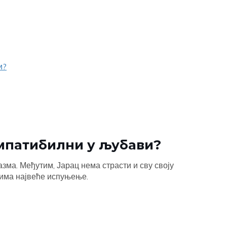
и?
омпатибилни у љубави?
јазма. Међутим, Јарац нема страсти и сву своју
ц има највеће испуњење.