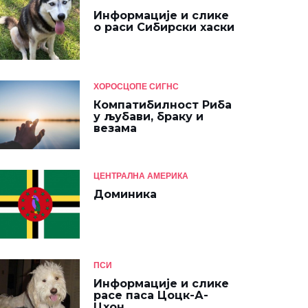
Информације и слике
о раси Сибирски хаски
ХОРОСЦОПЕ СИГНС
Компатибилност Риба
у љубави, браку и
везама
ЦЕНТРАЛНА АМЕРИКА
Доминика
ПСИ
Информације и слике
расе паса Цоцк-А-
Цхон