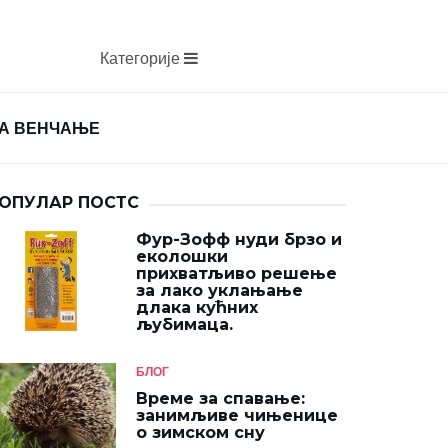
Категорије
ЗА ВЕНЧАЊЕ
ОПУЛАР ПОСТС
Фур-Зофф нуди брзо и
еколошки
прихватљиво решење
за лако уклањање
длака кућних
љубимаца.
БЛОГ
Време за спавање:
занимљиве чињенице
о зимском сну