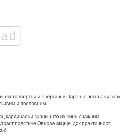
ad
и, екстровертни и енергични. Јарац је земљани знак,
дљивим и пословним.
рац кардинални знаци, што их чини снажним
Страст подстиче Овнове акције, док практичност
коб.