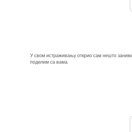
У свом истраживању открио сам нешто занимљ
поделим са вама.