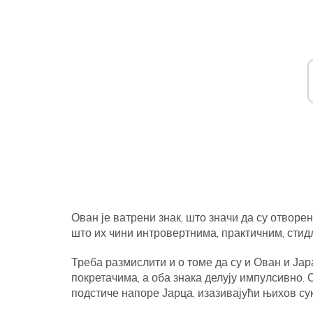
Ован је ватрени знак, што значи да су отворен
што их чини интровертнима, практичним, сти
Треба размислити и о томе да су и Ован и Ја
покретачима, а оба знака делују импулсивно. 
подстиче напоре Јарца, изазивајући њихов су