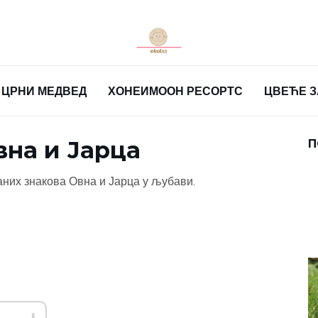
ЦРНИ МЕДВЕД
ХОНЕИМООН РЕСОРТС
ЦВЕЋЕ 
на и Јарца
П
аних знакова Овна и Јарца у љубави.