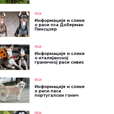
ПСИ
Информације и слике
о раси пса Доберман
Пинсцхер
ПСИ
Информације и слике
о италијанској
граничној раси сивих
ПСИ
Информације и слике
о раси паса
португалски гонич
ПСИ