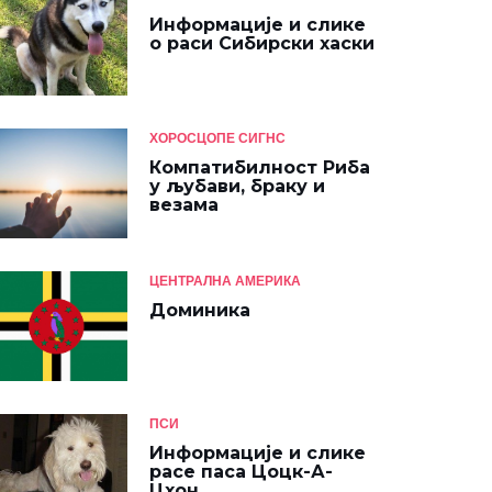
Информације и слике
о раси Сибирски хаски
ХОРОСЦОПЕ СИГНС
Компатибилност Риба
у љубави, браку и
везама
ЦЕНТРАЛНА АМЕРИКА
Доминика
ПСИ
Информације и слике
расе паса Цоцк-А-
Цхон