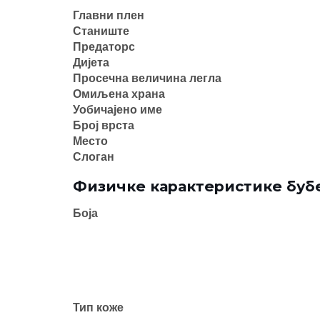
Главни плен
Станиште
Предаторс
Дијета
Просечна величина легла
Омиљена храна
Уобичајено име
Број врста
Место
Слоган
Физичке карактеристике буб
Боја
Тип коже