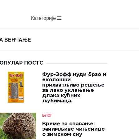
Категорије
ЗА ВЕНЧАЊЕ
ОПУЛАР ПОСТС
Фур-Зофф нуди брзо и
еколошки
прихватљиво решење
за лако уклањање
длака кућних
љубимаца.
БЛОГ
Време за спавање:
занимљиве чињенице
о зимском сну