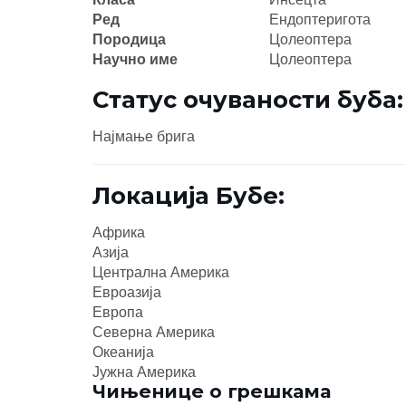
Ред
Ендоптеригота
Породица
Цолеоптера
Научно име
Цолеоптера
Статус очуваности буба:
Најмање брига
Локација Бубе:
Африка
Азија
Централна Америка
Евроазија
Европа
Северна Америка
Океанија
Јужна Америка
Чињенице о грешкама