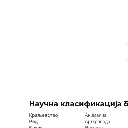
Научна класификација 
Краљевство
Анималиа
Ред
Артхропода
Класа
Инсецта