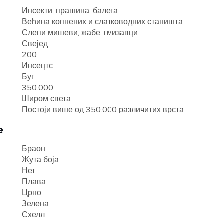
Инсекти, прашина, балега
Већина копнених и слатководних станишта
Слепи мишеви, жабе, гмизавци
Свејед
200
Инсецтс
Буг
350.000
Широм света
Постоји више од 350.000 различитих врста
е
Браон
Жута боја
Нет
Плава
Црно
Зелена
Схелл