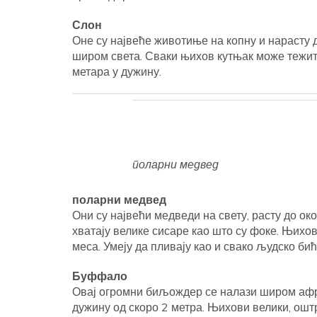
Слон
Оне су највеће животиње на копну и нарасту 
широм света. Сваки њихов кутњак може тежити
метара у дужину.
поларни медвед
поларни медвед
Они су највећи медведи на свету, расту до ок
хватају велике сисаре као што су фоке. Њихо
меса. Умеју да пливају као и свако људско бић
Буффало
Овај огромни биљождер се налази широм афри
дужину од скоро 2 метра. Њихови велики, ошт