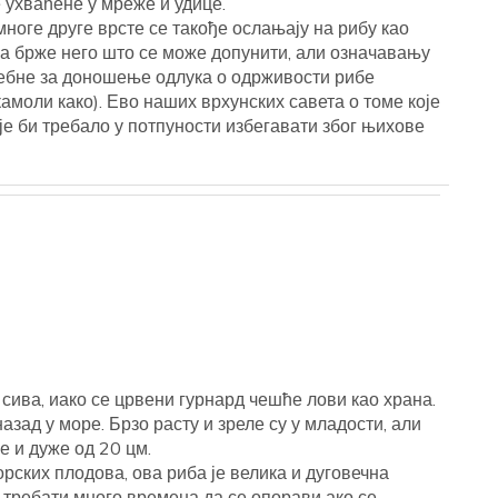
 ухваћене у мреже и удице.
ноге друге врсте се такође ослањају на рибу као
ра брже него што се може допунити, али означавању
ебне за доношење одлука о одрживости рибе
камоли како). Ево наших врхунских савета о томе које
оје би требало у потпуности избегавати због њихове
 сива, иако се црвени гурнард чешће лови као храна.
азад у море. Брзо расту и зреле су у младости, али
ре и дуже од 20 цм.
рских плодова, ова риба је велика и дуговечна
 требати много времена да се опорави ако се