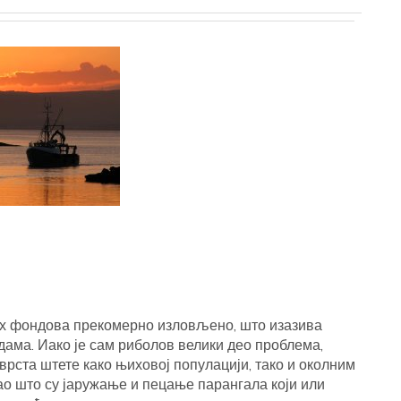
их фондова прекомерно изловљено, што изазива
дама. Иако је сам риболов велики део проблема,
врста штете како њиховој популацији, тако и околним
као што су јаружање и пецање парангала који или