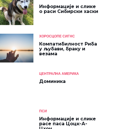
Информације и слике
о раси Сибирски хаски
ХОРОСЦОПЕ СИГНС
Компатибилност Риба
у љубави, браку и
везама
ЦЕНТРАЛНА АМЕРИКА
Доминика
ПСИ
Информације и слике
расе паса Цоцк-А-
Цхон