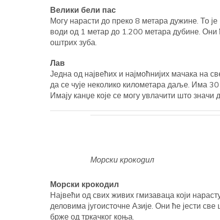
Велики бели пас
Могу нарасти до преко 8 метара дужине. То је
води од 1 метар до 1.200 метара дубине. Они 
оштрих зуба.
Лав
Једна од највећих и најмоћнијих мачака на с
да се чује неколико километара даље. Има 30
Имају канџе које се могу увлачити што значи 
Морски крокодил
Морски крокодил
Највећи од свих живих гмизаваца који нарасту
деловима југоисточне Азије. Они ће јести све 
брже од тркачког коња.