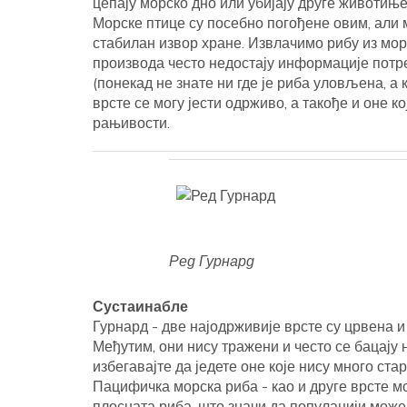
цепају морско дно или убијају друге животиње
Морске птице су посебно погођене овим, али м
стабилан извор хране. Извлачимо рибу из мо
производа често недостају информације потр
(понекад не знате ни где је риба уловљена, а 
врсте се могу јести одрживо, а такође и оне к
рањивости.
Ред Гурнард
Сустаинабле
Гурнард - две најодрживије врсте су црвена и
Међутим, они нису тражени и често се бацају н
избегавајте да једете оне које нису много ста
Пацифичка морска риба - као и друге врсте мо
плосната риба, што значи да популацији може