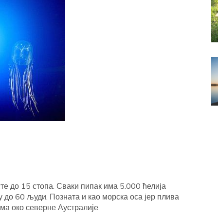
сте до 15 стопа. Сваки пипак има 5.000 ћелија
 до 60 људи. Позната и као морска оса јер плива
ма око северне Аустралије.