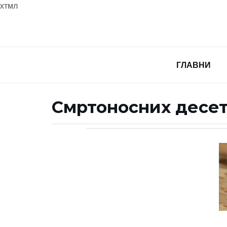
хтмл
ГЛАВНИ
Смртоносних десе