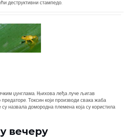
ући деструктивни стампедо.
ичким џунглама. Њихова леђа луче љигав
о предаторе. Токсин који производи свака жаба
 су назвала домородна племена која су користила
у вечеру