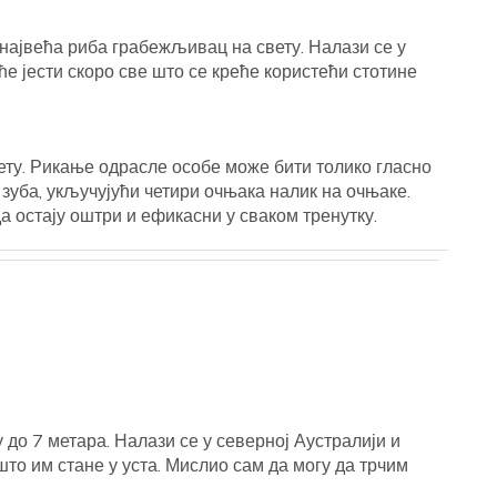
 највећа риба грабежљивац на свету. Налази се у
ће јести скоро све што се креће користећи стотине
вету. Рикање одрасле особе може бити толико гласно
 зуба, укључујући четири очњака налик на очњаке.
да остају оштри и ефикасни у сваком тренутку.
 до 7 метара. Налази се у северној Аустралији и
што им стане у уста. Мислио сам да могу да трчим