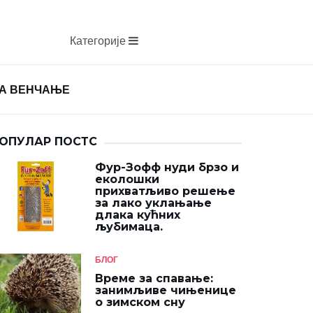
Категорије
ЗА ВЕНЧАЊЕ
ОПУЛАР ПОСТС
Фур-Зофф нуди брзо и
еколошки
прихватљиво решење
за лако уклањање
длака кућних
љубимаца.
БЛОГ
Време за спавање:
занимљиве чињенице
о зимском сну