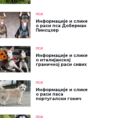
ПСИ
Информације и слике
о раси пса Доберман
Пинсцхер
ПСИ
Информације и слике
о италијанској
граничној раси сивих
ПСИ
Информације и слике
о раси паса
португалски гонич
ПСИ