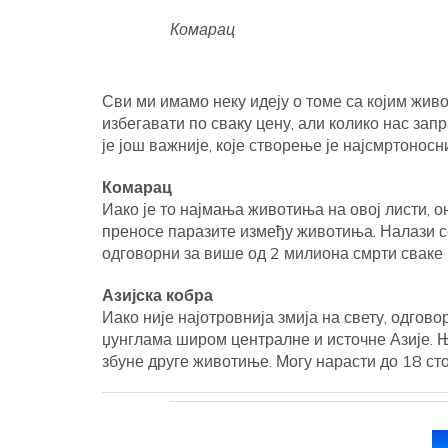
Комарац
Сви ми имамо неку идеју о томе са којим живо
избегавати по сваку цену, али колико нас запр
је још важније, које створење је најсмртоносн
Комарац
Иако је то најмања животиња на овој листи, о
преносе паразите између животиња. Налази с
одговорни за више од 2 милиона смрти сваке 
Азијска кобра
Иако није најотровнија змија на свету, одгово
џунглама широм централне и источне Азије. 
збуне друге животиње. Могу нарасти до 18 сто