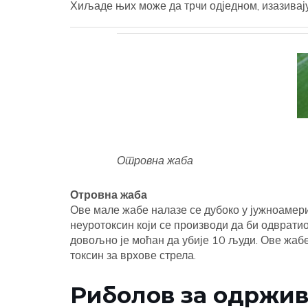
Хиљаде њих може да трчи одједном, изазивај
Отровна жаба
Отровна жаба
Ове мале жабе налазе се дубоко у јужноамер
неуротоксин који се производи да би одврати
довољно је моћан да убије 10 људи. Ове жабе
токсин за врхове стрела.
Риболов за одржив