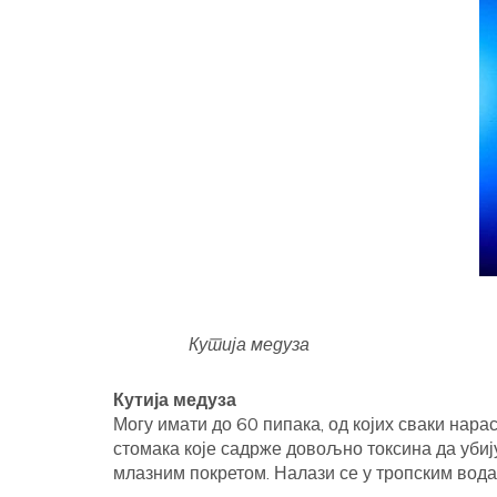
Кутија медуза
Кутија медуза
Могу имати до 60 пипака, од којих сваки нара
стомака које садрже довољно токсина да убију
млазним покретом. Налази се у тропским вода