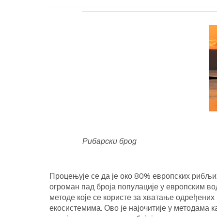
Рибарски брод
Процењује се да је око 80% европских рибљ
огроман пад броја популације у европским во
методе које се користе за хватање одређених 
екосистемима. Ово је најочитије у методама 