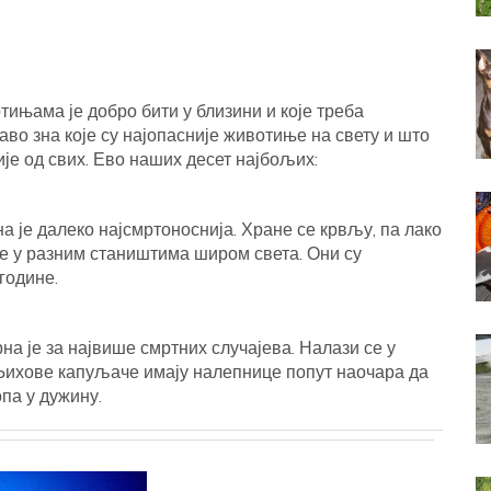
тињама је добро бити у близини и које треба
аво зна које су најопасније животиње на свету и што
ије од свих. Ево наших десет најбољих:
на је далеко најсмртоноснија. Хране се крвљу, па лако
е у разним стаништима широм света. Они су
године.
рна је за највише смртних случајева. Налази се у
Њихове капуљаче имају налепнице попут наочара да
па у дужину.