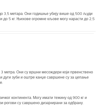
до 3,5 метара. Они годишње убију више од 500 људи
 до 5 кг. Њихове огромне кљове могу нарасти до 2,5
о 3 метра. Они су вршни месождери који првенствено
ви дуги зуби и оштре канџе савршене су за цепање
е.
чког континента. Могу имати тежину од 900 кг и
ри рогови су савршено дизајнирани за одбрану.