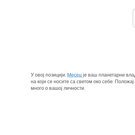
У овој позицији,
Месец
је ваш планетарни вла
на који се носите са светом око себе. Полож
много о вашој личности.