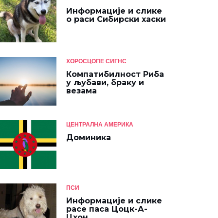
Информације и слике
о раси Сибирски хаски
ХОРОСЦОПЕ СИГНС
Компатибилност Риба
у љубави, браку и
везама
ЦЕНТРАЛНА АМЕРИКА
Доминика
ПСИ
Информације и слике
расе паса Цоцк-А-
Цхон