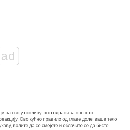
ad
ји на своју околину, што одражава оно што
еакцију. Ово кућно правило од главе доле: ваше тело
каву, волите да се смејете и облачите се да бисте