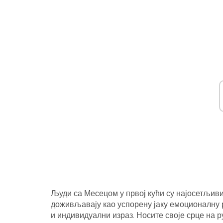
Људи са Месецом у првој кући су најосетљиви
доживљавају као успорену јаку емоционалну р
и индивидуални израз. Носите своје срце на ру