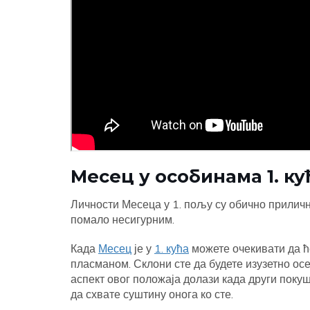
Месец у особинама 1. ку
Личности Месеца у 1. пољу су обично прилич
помало несигурним.
Када
Месец
је у
1. кућа
можете очекивати да ћ
пласманом. Склони сте да будете изузетно ос
аспект овог положаја долази када други покуш
да схвате суштину онога ко сте.