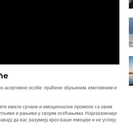
ће
но асертивне особе, праћене збуњеним, емотивним и
ете имати срчане и емоционалне промене са овим
етљиви и рањиви у својим осећањима. Најизазовнији
авају да вас разумеју кроз ваше емоције и не успеју