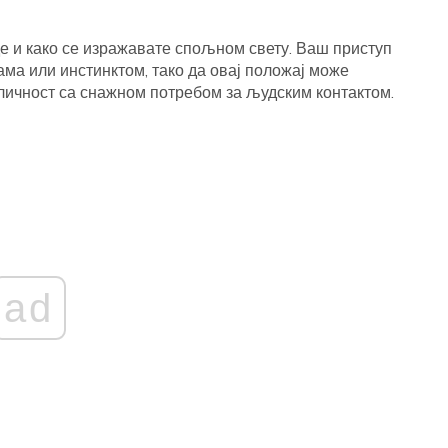
де и како се изражавате спољном свету. Ваш приступ
ама или инстинктом, тако да овај положај може
 личност са снажном потребом за људским контактом.
ad