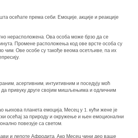
та осећате према себи. Емоције, акције и реакције
зетно нерасположена. Ова особа може брзо да се
минута. Промене расположења код ове врсте особа су
ло чим. Ове особе су такође веома осетљиве, па их
епресију.
раним, асертивним, интуитивним и поседују моћ
но да привуку друге својим мишљењима и одличним
о њихова планета емоција, Месец у 1. кући жене је
ски осећај за природу и окружење и њен емоционални
онално повезује са светом.
ави и лепоте Афродита. Ако Месец чини део ваше