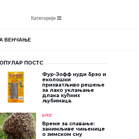
Категорије
ЗА ВЕНЧАЊЕ
ОПУЛАР ПОСТС
Фур-Зофф нуди брзо и
еколошки
прихватљиво решење
за лако уклањање
длака кућних
љубимаца.
БЛОГ
Време за спавање:
занимљиве чињенице
о зимском сну