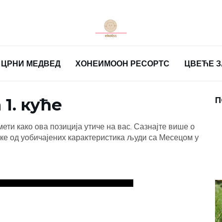
ЦРНИ МЕДВЕД
ХОНЕИМООН РЕСОРТС
ЦВЕЋЕ 
1. куће
П
ети како ова позиција утиче на вас. Сазнајте више о
еке од уобичајених карактеристика људи са Месецом у