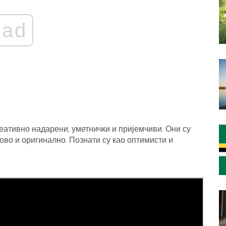
ad
еативно надарени, уметнички и пријемчиви. Они су
ово и оригинално. Познати су као оптимисти и