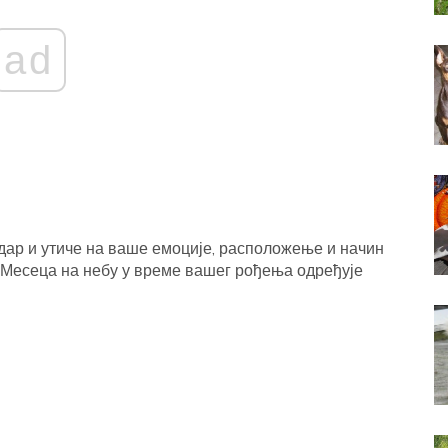
ad
дар и утиче на ваше емоције, расположење и начин
ај Месеца на небу у време вашег рођења одређује