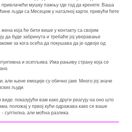
, привлачећи мушку пажњу где год да кренете. Ваша
ећине људи са Месецом у наталној карти, привући ћете
жена која ће бити више у контакту са својим
у да буде забринута и требаће јој уверавање
оме за кога осећа да покушава да је одвоји од
нтуитивна и осетљива. Има рањиву страну која се
ано.
и, али њене емоције су обично јаке. Много јој значе
иских људи.
 виде, показујући вам како други реагују на оно што
ама, положај у првој кући одражава како се ваше
- суптилна, али моћна разлика.