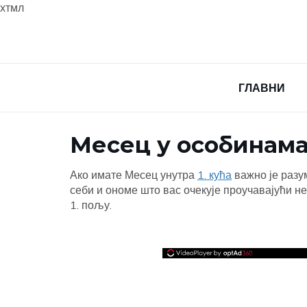
хтмл
ГЛАВНИ
Месец у особинама 
Ако имате Месец унутра
1. кућа
важно је разум
себи и ономе што вас очекује проучавајући н
1. пољу.