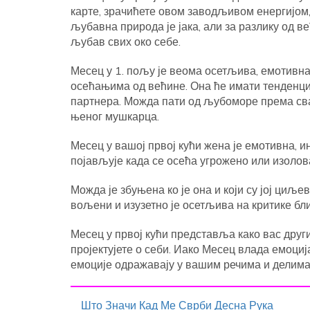
карте, зрачићете овом заводљивом енергијом
љубавна природа је јака, али за разлику од в
љубав свих око себе.
Месец у 1. пољу је веома осетљива, емотивна 
осећањима од већине. Она ће имати тенденциј
партнера. Можда пати од љубоморе према свак
њеног мушкарца.
Месец у вашој првој кући жена је емотивна, и
појављује када се осећа угрожено или изолов
Можда је збуњена ко је она и који су јој циљев
вољени и изузетно је осетљива на критике бл
Месец у првој кући представља како вас други
пројектујете о себи. Иако Месец влада емоциј
емоције одражавају у вашим речима и делима 
Што Значи Кад Ме Сврби Десна Рука