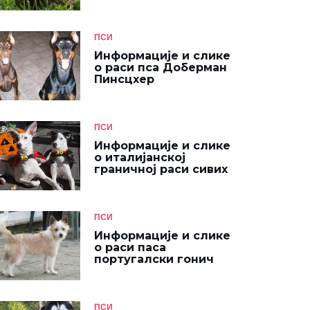
ПСИ
Информације и слике
о раси пса Доберман
Пинсцхер
ПСИ
Информације и слике
о италијанској
граничној раси сивих
ПСИ
Информације и слике
о раси паса
португалски гонич
ПСИ