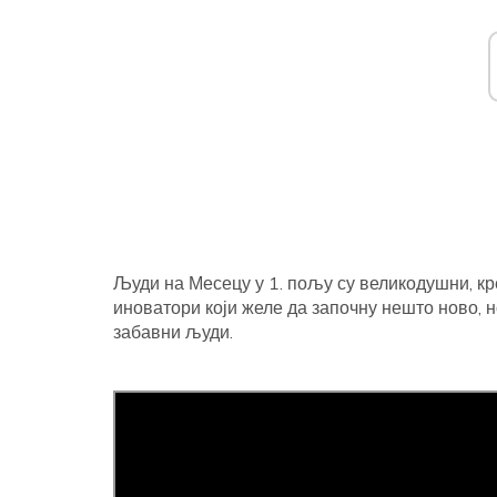
Људи на Месецу у 1. пољу су великодушни, кр
иноватори који желе да започну нешто ново, н
забавни људи.