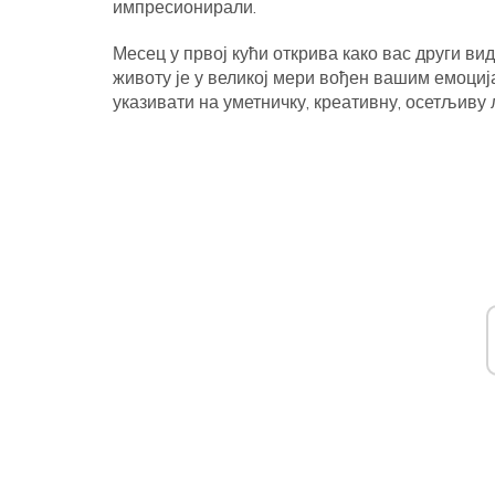
импресионирали.
Месец у првој кући открива како вас други ви
животу је у великој мери вођен вашим емоциј
указивати на уметничку, креативну, осетљиву