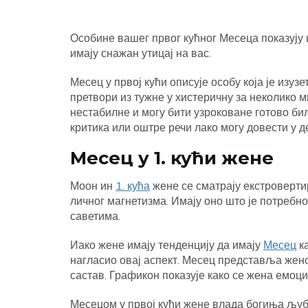
Особине вашег првог кућног Месеца показују ш
имају снажан утицај на вас.
Месец у првој кући описује особу која је изу
претвори из тужне у хистеричну за неколико 
нестабилне и могу бити узроковане готово би
критика или оштре речи лако могу довести у д
Месец у 1. кући жене
Моон ин
1. кућа
жене се сматрају екстроверти
личног магнетизма. Имају оно што је потреб
саветима.
Иако жене имају тенденцију да имају
Месец
ка
нагласио овај аспект. Месец представља жен
састав. Графикон показује како се жена емоци
Месецом у првој кући жене влада богиња љуб