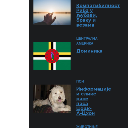
Компатибилност
Риба у
љубави,
браку и
везама
ЦЕНТРАЛНА
АМЕРИКА
Доминика
ПСИ
Информације
и слике
расе
паса
Цоцк-
А-Цхон
ЖИВОТИЊЕ