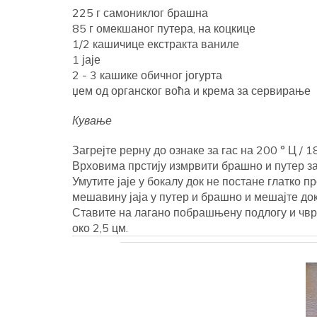
225 г самониклог брашна
85 г омекшаног путера, на коцкице
1/2 кашичице екстракта ваниле
1 јаје
2 - 3 кашике обичног јогурта
џем од органског воћа и крема за сервирање
Кување
Загрејте рерну до ознаке за гас на 200 ° Ц / 
Врховима прстију измрвити брашно и путер за
Умутите јаје у бокалу док не постане глатко п
мешавину јаја у путер и брашно и мешајте док 
Ставите на лагано побрашњену подлогу и чвр
око 2,5 цм.