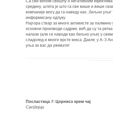
Са све већом свешћу о негативним ефектима 
средину, штета је што га све више и више св
компаније могу да га наведу као „биљно уље“
информисану одлуку.
Најгора ствар за многе активисте за палмино
основни производи садрже, већ да су та ретк
налази (али се наводи као биљно уље) у свим
сладолед и многе врсте кекса. Дакле, у А-З 
уља за вас да уживате!
Посластица 7: Цорнисх крем чај
Састојци