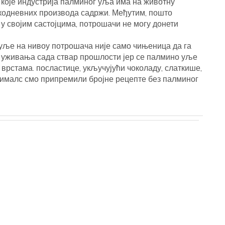
које индустрија палминог уља има на животну
акодневних производа садржи. Међутим, пошто
 у својим састојцима, потрошачи не могу донети
 уље на нивоу потрошача није само чињеница да га
а уживања сада ствар прошлости јер се палмино уље
 врстама. посластице, укључујући чоколаду, слаткише,
Анималс смо припремили бројне рецепте без палминог