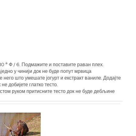
180 ° Ф / 6. Подмажите и поставите раван плех.
једно у чинији док не буде попут мрвица
ре него што умешате јогурт и екстракт ваниле. Додајте
не добијете глатко тесто.
стом руком притисните тесто док не буде дебљине