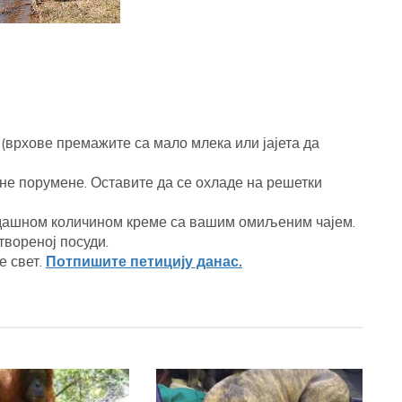
 (врхове премажите са мало млека или јајета да
не порумене. Оставите да се охладе на решетки
издашном количином креме са вашим омиљеним чајем.
твореној посуди.
е свет.
Потпишите петицију данас.