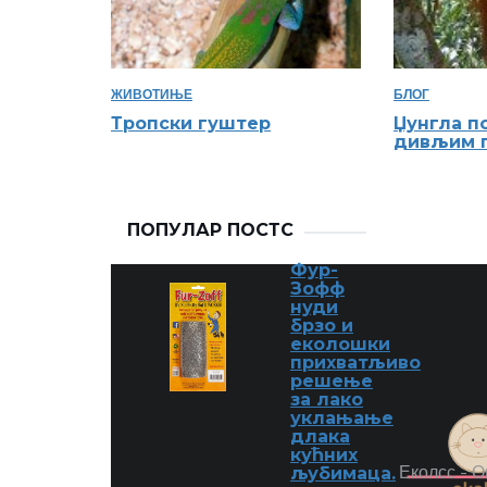
ЖИВОТИЊЕ
БЛОГ
Тропски гуштер
Џунгла п
дивљим 
ПОПУЛАР ПОСТС
Фур-
Зофф
нуди
брзо и
еколошки
прихватљиво
решење
за лако
уклањање
длака
кућних
Еколсс - О
љубимаца.