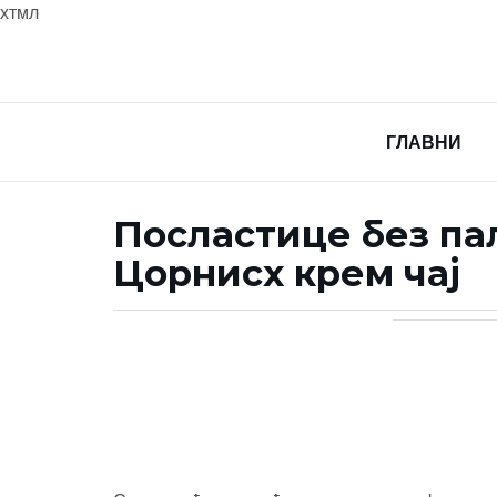
хтмл
ГЛАВНИ
Посластице без пал
Цорнисх крем чај