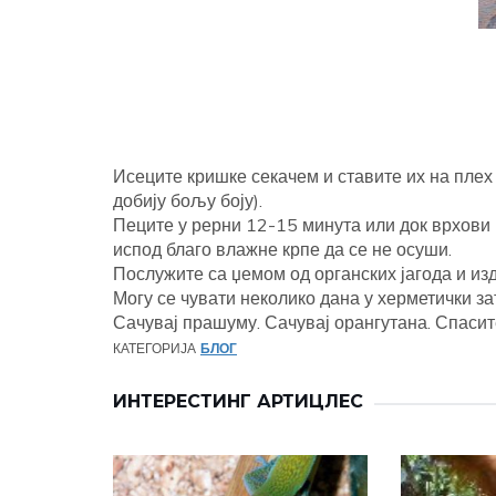
Исеците кришке секачем и ставите их на плех
добију бољу боју).
Пеците у рерни 12-15 минута или док врхови 
испод благо влажне крпе да се не осуши.
Послужите са џемом од органских јагода и 
Могу се чувати неколико дана у херметички за
Сачувај прашуму. Сачувај орангутана. Спасит
КАТЕГОРИЈА
БЛОГ
ИНТЕРЕСТИНГ АРТИЦЛЕС