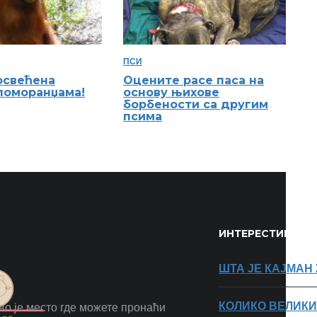
ПСИ
освећена
Оцените расе паса на
поморанџама!
основу њихове
борбености са другим
псима
ИНТЕРЕСТИНГ А
ШТА ЈЕ КАЈМА
КОЛИКО ВЕЛИКИ
во је место где можете пронаћи