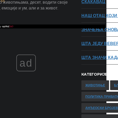
СКАКАВАЦ
 животињама, десет, водити своје
емоције и ум, али и за живот.
НАШ ОТАЦ КОЈИ
ЗНАЧЕЊА СНОВ
ШТА ЈЕДУ ВЕВЕ
ШТА ЗНАЧИ КАД
ad
КАТЕГОРИЈЕ
ЖИВОТИЊЕ
Б
ПОЛИТИКА ПРИВАТ
АНЂЕОСКИ БРОЈЕ