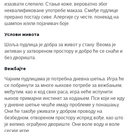
изазвати слепило. Стање коже, вероватно због
неквалификоване употребе маказа. Смеђе пудлице
прерано постају сиве. Алергије су честе, понекад на
шампон и/или појачивач боје.
Услови живота
Шоља пудлица је добра за живот у стану. Веома је
активан у затвореном простору и добро ће се снаћи и
без дворишта.
Вежбајте
Чајним пудлицама је потребна дневна шетња. Игра ће
се побринути за многе њихове потребе за вежбањем,
међутим, као и код свих раса, игра неће испунити
њихов примарни инстинкт за ходањем. Пси који не иду
у дневне шетње чешће имају проблеме у понашању.
Они ће такође уживати у добром проводу на
безбедном, отвореном простору испред вође, као што
је велико, ограђено двориште. Они воле воду и воле
сесије игре.