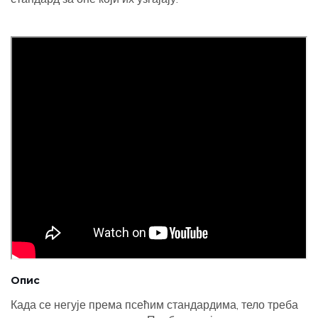
Опис
Када се негује према псећим стандардима, тело треба