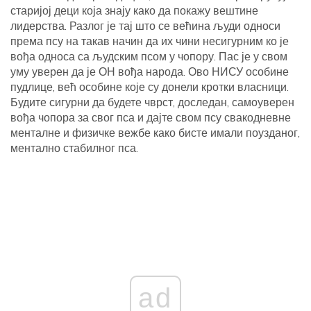
старијој деци која знају како да покажу вештине
лидерства. Разлог је тај што се већина људи односи
према псу на такав начин да их чини несигурним ко је
вођа односа са људским псом у чопору. Пас је у свом
уму уверен да је ОН вођа народа. Ово НИСУ особине
пудлице, већ особине које су донели кротки власници.
Будите сигурни да будете чврст, доследан, самоуверен
вођа чопора за свог пса и дајте свом псу свакодневне
менталне и физичке вежбе како бисте имали поузданог,
ментално стабилног пса.
ad