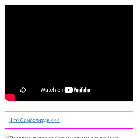
Што Симболизује 444