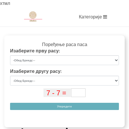
хтмл
Категорије
Поређење раса паса
Изаберите прву расу:
Изаберите другу расу:
Упоредите