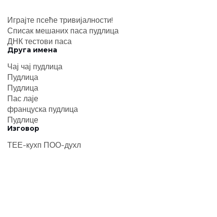
Играјте псеће тривијалности!
Списак мешаних паса пудлица
ДНК тестови паса
Друга имена
Чај чај пудлица
Пудлица
Пудлица
Пас лаје
француска пудлица
Пудлице
Изговор
ТЕЕ-кухп ПОО-духл