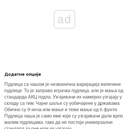
ad
Додатне опције
Пудлица са чашом је незванична варијација величине
пудлице. То је заправо играчка пудлица, али је мања од
стандарда АКЦ пудла. Узгајивачи их намерно узгајају у
складу са тим. Чајне шоље су уобичајене у државама.
Обично су 9 инча или мање и теже мање од 6 фунти.
Пудлица чаша је само име које су узгајивачи дали врло
малим пудлицама, тако да не постоји универзални
стандард за оне који их узгајају.