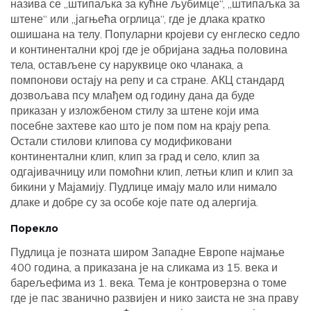
назива се „штипаљка за кућне љубимце“, „штипаљка за
штене“ или „јагњећа огрлица“, где је длака кратко
ошишана на телу. Популарни кројеви су енглеско седло
и континентални крој где је обријана задња половина
тела, остављене су наруквице око чланака, а
помпонови остају на репу и са стране. АКЦ стандард
дозвољава псу млађем од годину дана да буде
приказан у изложбеном стилу за штене који има
посебне захтеве као што је пом пом на крају репа.
Остали стилови клипова су модификовани
континентални клип, клип за град и село, клип за
одгајивачницу или помоћни клип, летњи клип и клип за
бикини у Мајамију. Пудлице имају мало или нимало
длаке и добре су за особе које пате од алергија.
Порекло
Пудлица је позната широм Западне Европе најмање
400 година, а приказана је на сликама из 15. века и
барељефима из 1. века. Тема је контроверзна о томе
где је пас званично развијен и нико заиста не зна праву