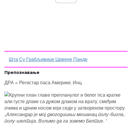
Шта Су Грабљивице Црвене Панде
Препознавање
ДРА = Регистар паса Америке, Инц.
„Александар је мој двогодишњи мешанац полу-бигла,
полу-шелтија. Волимо да га зовемо Белтие. '