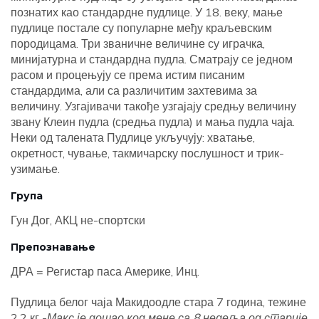
познатих као стандардне пудлице. У 18. веку, мање
пудлице постале су популарне међу краљевским
породицама. Три званичне величине су играчка,
минијатурна и стандардна пудла. Сматрају се једном
расом и процењују се према истим писаним
стандардима, али са различитим захтевима за
величину. Узгајивачи такође узгајају средњу величину
звану Клеин пудла (средња пудла) и мања пудла чаја.
Неки од талената Пудлице укључују: хватање,
окретност, чување, такмичарску послушност и трик-
узимање.
Група
Гун Дог, АКЦ не-спортски
Препознавање
ДРА = Регистар паса Америке, Инц.
Пудлица белог чаја Макидоодле стара 7 година, тежине
2,2 кг -
Макс је дошао код мене са 8 недеља од старије