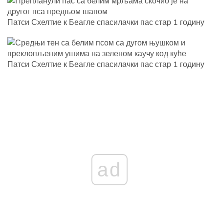
Патси Схелтие к Беагле спасилачки пас стар 1 годину
Патси Схелтие к Беагле спасилачки пас стар 1 годину
ad