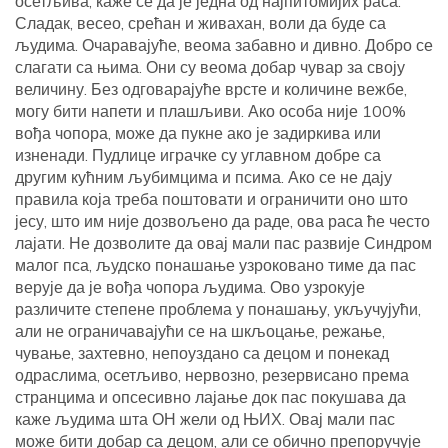
осетљива, каже се да је једна од најпитомијих раса.
Сладак, весео, срећан и живахан, воли да буде са
људима. Очаравајуће, веома забавно и дивно. Добро се
слагати са њима. Они су веома добар чувар за своју
величину. Без одговарајуће врсте и количине вежбе,
могу бити напети и плашљиви. Ако особа није 100%
вођа чопора, може да пукне ако је задиркива или
изненади. Пудлице играчке су углавном добре са
другим кућним љубимцима и псима. Ако се не дају
правила која треба поштовати и ограничити оно што
јесу, што им није дозвољено да раде, ова раса ће често
лајати. Не дозволите да овај мали пас развије Синдром
малог пса, људско понашање узроковано тиме да пас
верује да је вођа чопора људима. Ово узрокује
различите степене проблема у понашању, укључујући,
али не ограничавајући се на шкљоцање, режање,
чување, захтевно, непоуздано са децом и понекад
одраслима, осетљиво, нервозно, резервисано према
странцима и опсесивно лајање док пас покушава да
каже људима шта ОН жели од ЊИХ. Овај мали пас
може бити добар са децом, али се обично препоручује