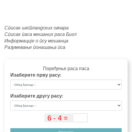
Списак шетландских овчара
Списак паса мешаних раса Бигл
Информације о псу мешанца
Разумевање понашања пса
Поређење раса паса
Изаберите прву расу:
Изаберите другу расу:
Упоредите