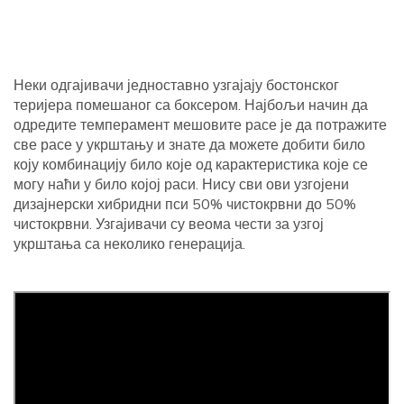
Неки одгајивачи једноставно узгајају бостонског
теријера помешаног са боксером. Најбољи начин да
одредите темперамент мешовите расе је да потражите
све расе у укрштању и знате да можете добити било
коју комбинацију било које од карактеристика које се
могу наћи у било којој раси. Нису сви ови узгојени
дизајнерски хибридни пси 50% чистокрвни до 50%
чистокрвни. Узгајивачи су веома чести за узгој
укрштања са неколико генерација.