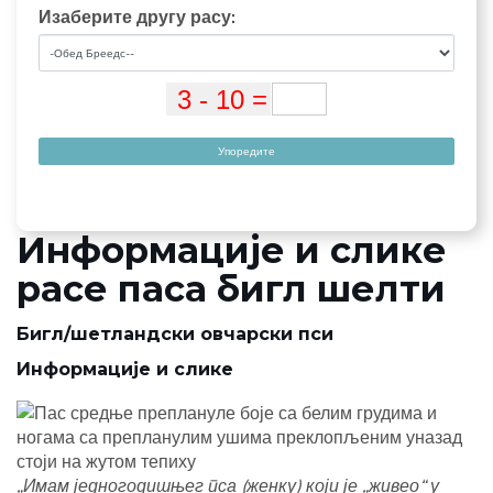
Изаберите другу расу:
Упоредите
Информације и слике
расе паса бигл шелти
Бигл/шетландски овчарски пси
Информације и слике
„Имам једногодишњег пса (женку) који је „живео“ у