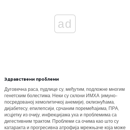
ad
Здравствени проблеми
Дуговечна раса, пудлице су, међутим, подложне многим
генетским болестима. Неки су склони ИМХА (имуно-
посредованој хемолитичкој анемији), оклизнућама,
дијабетесу, епилепсији, срчаним поремећајима, ПРА,
исцјетку из очију, инфекцијама уха и проблемима са
дигестивним трактом. Проблеми са очима као што су
катаракта и прогресивна атрофија мрежњаче која може