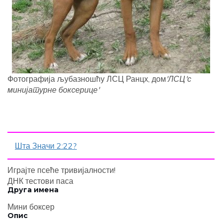
Фотографија љубазношћу ЛСЦ Ранцх, дом
'ЛСЦ'с
минијатурне боксерице'
Шта Значи 2:22?
Играјте псеће тривијалности!
ДНК тестови паса
Друга имена
Мини боксер
Опис