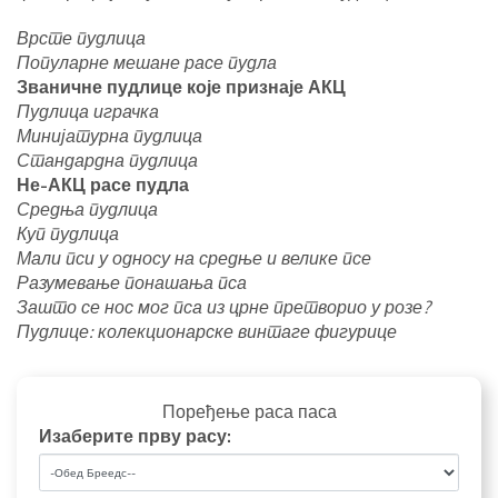
Врсте пудлица
Популарне мешане расе пудла
Званичне пудлице које признаје АКЦ
Пудлица играчка
Минијатурна пудлица
Стандардна пудлица
Не-АКЦ расе пудла
Средња пудлица
Куп пудлица
Мали пси у односу на средње и велике псе
Разумевање понашања пса
Зашто се нос мог пса из црне претворио у розе?
Пудлице: колекционарске винтаге фигурице
Поређење раса паса
Изаберите прву расу: