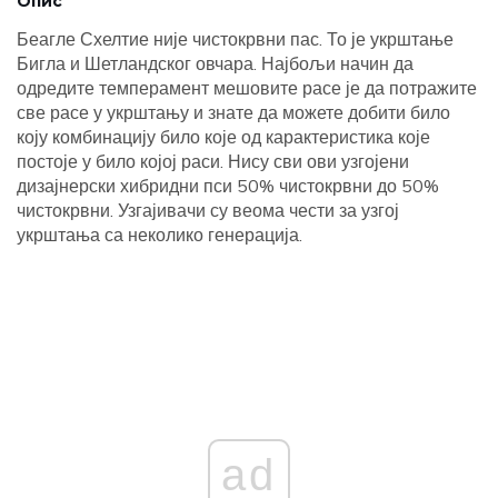
Опис
Беагле Схелтие није чистокрвни пас. То је укрштање
Бигла и Шетландског овчара. Најбољи начин да
одредите темперамент мешовите расе је да потражите
све расе у укрштању и знате да можете добити било
коју комбинацију било које од карактеристика које
постоје у било којој раси. Нису сви ови узгојени
дизајнерски хибридни пси 50% чистокрвни до 50%
чистокрвни. Узгајивачи су веома чести за узгој
укрштања са неколико генерација.
ad