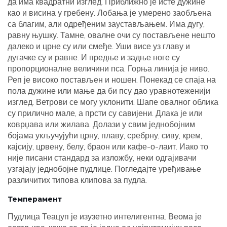
да има квадратни изглед. Приближно је исте дужине
као и висина у гребену. Лобања је умерено заобљена
са благим, али одређеним заустављањем. Има дугу,
равну њушку. Тамне, овалне очи су постављене нешто
далеко и црне су или смеђе. Уши висе уз главу и
дугачке су и равне. И предње и задње ноге су
пропорционалне величини пса. Горња линија је ниво.
Реп је високо постављен и ношен. Понекад се спаја на
пола дужине или мање да би псу дао уравнотеженији
изглед. Ветрови се могу уклонити. Шапе овалног облика
су прилично мале, а прсти су савијени. Длака је или
коврџава или жилава. Долази у свим једнобојним
бојама укључујући црну, плаву, сребрну, сиву, крем,
кајсију, црвену, белу, браон или кафе-о-лаит. Иако то
није писани стандард за изложбу, неки одгајивачи
узгајају једнобојне пудлице. Погледајте уређивање
различитих типова клипова за пудла.
Темперамент
Пудлица Теацуп је изузетно интелигентна. Веома је