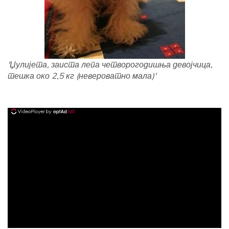
'Џулијета, заиста лепа четворогодишња девојчица,
тешка око 2,5 кг (невероватно мала)'
ad