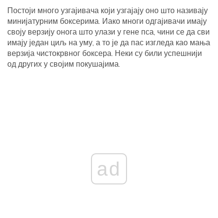
Постоји много узгајивача који узгајају оно што називају
минијатурним боксерима. Иако многи одгајивачи имају
своју верзију онога што улази у гене пса, чини се да сви
имају један циљ на уму, а то је да пас изгледа као мања
верзија чистокрвног боксера. Неки су били успешнији
од других у својим покушајима.
ad