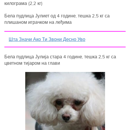
килограма (2,2 кг)
Бела пудлица Јулиет од 4 године, тешка 2,5 кг са
плишаном играчком на леђима
Шта Значи Ако Ти Звони Десно Уво
Бела пудлица Јулија стара 4 године, тешка 2,5 кг са
цветном тијаром на глави