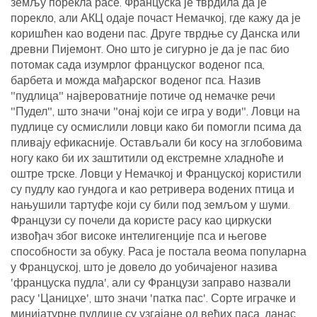
земљу порекла расе. Француска је тврдила да је
порекло, али АКЦ одаје почаст Немачкој, где кажу да је
коришћен као водени пас. Друге тврдње су Данска или
древни Пијемонт. Оно што је сигурно је да је пас био
потомак сада изумрлог француског воденог пса,
барбета и можда мађарског воденог пса. Назив
"пудлица" највероватније потиче од немачке речи
"Пудел", што значи "онај који се игра у води". Ловци на
пудлице су осмислили ловци како би помогли псима да
пливају ефикасније. Остављали би косу на зглобовима
ногу како би их заштитили од екстремне хладноће и
оштре трске. Ловци у Немачкој и Француској користили
су пудлу као гундога и као ретривера водених птица и
нањушили тартуфе који су били под земљом у шуми.
Французи су почели да користе расу као циркуски
извођач због високе интелигенције пса и његове
способности за обуку. Раса је постала веома популарна
у Француској, што је довело до уобичајеног назива
'француска пудла', али су Французи заправо назвали
расу 'Цаницхе', што значи 'патка пас'. Сорте играчке и
минијатурне пудлице су узгајане од већих паса, данас