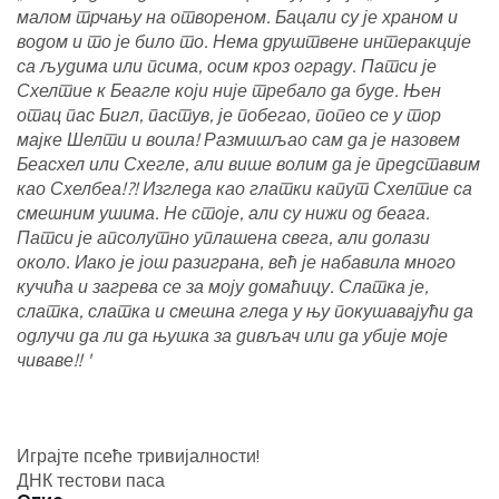
малом трчању на отвореном. Бацали су је храном и
водом и то је било то. Нема друштвене интеракције
са људима или псима, осим кроз ограду. Патси је
Схелтие к Беагле који није требало да буде. Њен
отац пас Бигл, пастув, је побегао, попео се у тор
мајке Шелти и воила! Размишљао сам да је назовем
Беасхел или Схегле, али више волим да је представим
као Схелбеа!?! Изгледа као глатки капут Схелтие са
смешним ушима. Не стоје, али су нижи од беага.
Патси је апсолутно уплашена свега, али долази
около. Иако је још разиграна, већ је набавила много
кучића и загрева се за моју домаћицу. Слатка је,
слатка, слатка и смешна гледа у њу покушавајући да
одлучи да ли да њушка за дивљач или да убије моје
чиваве!! '
Играјте псеће тривијалности!
ДНК тестови паса