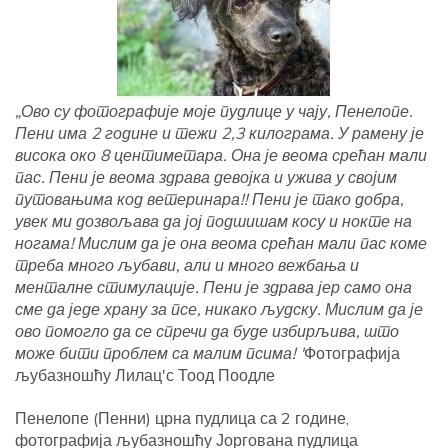
„Ово су фотографије моје пудлице у чају, Пенелопе.
Пени има 2 године и тежи 2,3 килограма. У рамену је
висока око 8 центиметара. Она је веома срећан мали
пас. Пени је веома здрава девојка и ужива у својим
путовањима код ветеринара!! Пени је тако добра,
увек ми дозвољава да јој подшишам косу и нокте на
ногама! Мислим да је она веома срећан мали пас коме
треба много љубави, али и много вежбања и
менталне стимулације. Пени је здрава јер само она
сме да једе храну за псе, никако људску. Мислим да је
ово помогло да се спречи да буде избирљива, што
може бити проблем са малим псима! '
Фотографија
љубазношћу Лилац'с Тоод Поодле
Пенелопе (Пенни) црна пудлица са 2 године,
фотографија љубазношћу Јоргована пудлица