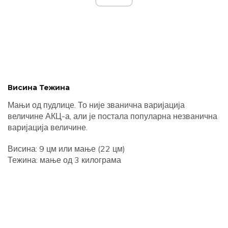
Висина Тежина
Мањи од пудлице. То није званична варијација
величине АКЦ-а, али је постала популарна незванична
варијација величине.
Висина: 9 цм или мање (22 цм)
Тежина: мање од 3 килограма