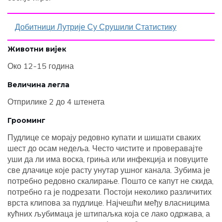
Добитници Лутрије Су Срушили Статистику
Животни вијек
Око 12-15 година
Величина легла
Отприлике 2 до 4 штенета
Грооминг
Пудлице се морају редовно купати и шишати сваких
шест до осам недеља. Често чистите и проверавајте
уши да ли има воска, гриња или инфекција и повуците
све длачице које расту унутар ушног канала. Зубима је
потребно редовно скалирање. Пошто се капут не скида,
потребно га је подрезати. Постоји неколико различитих
врста клипова за пудлице. Најчешћи међу власницима
кућних љубимаца је штипаљка која се лако одржава, а