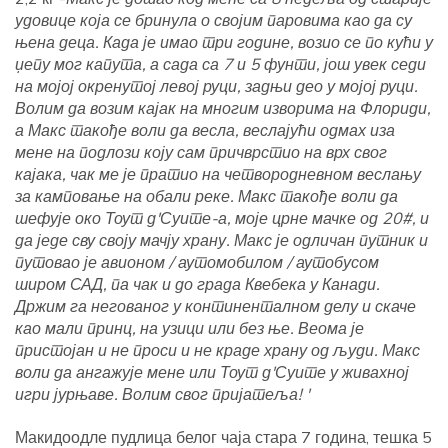
удовице која се бринула о својим паровима као да су
њена деца. Када је имао три године, возио се по кући у
џепу мог капута, а сада са 7 и 5 фунти, још увек седи
на мојој окренутој левој руци, задњи део у мојој руци.
Волим да возим кајак на многим изворима на Флориди,
а Макс такође воли да весла, веслајући одмах иза
мене на подлози коју сам причврстио на врх свог
кајака, чак ме је пратио на четвородневном веслању
за камповање на обали реке. Макс такође воли да
шефује око Тоут д'Суите-а, моје црне мачке од 20#, и
да једе сву своју мачју храну. Макс је одличан путник и
путовао је авионом / аутомобилом / аутобусом
широм САД, па чак и до града Квебека у Канади.
Држим га негованог у континенталном делу и скаче
као мали принц, на узици или без ње. Веома је
пристојан и не проси и не краде храну од људи. Макс
воли да ангажује мене или Тоут д'Суите у живахној
игри јурњаве. Волим свог пријатеља! '
Макидоодле пудлица белог чаја стара 7 година, тешка 5