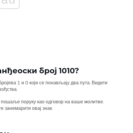
нђеоски број 1010?
ројева 1 и 0 који се понављају два пута. Видети
вођства.
м пошаље поруку као одговор на ваше молитве.
те занемарити овај знак.