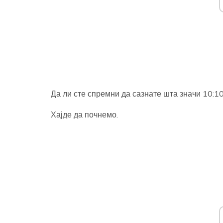
Да ли сте спремни да сазнате шта значи 10:1
Хајде да почнемо.