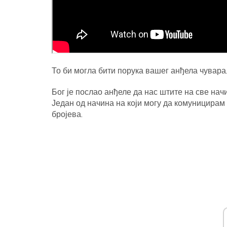
То би могла бити порука вашег анђела чувара
Бог је послао анђеле да нас штите на све начи
Један од начина на који могу да комуницирам
бројева.