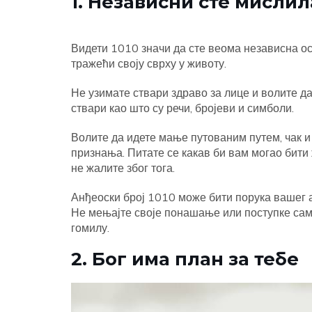
1. Независни сте мисли
Видети 1010 значи да сте веома независна ос
тражећи своју сврху у животу.
Не узимате ствари здраво за лице и волите д
ствари као што су речи, бројеви и симболи.
Волите да идете мање путованим путем, чак и
признања. Питате се какав би вам могао бити 
не жалите због тога.
Анђеоски број 1010 може бити порука вашег ан
Не мењајте своје понашање или поступке сам
гомилу.
2. Бог има план за тебе