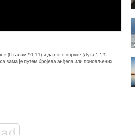
.
не (Псалам 91:11) и да носе поруке (Лука 1:19).
 са вама је путем бројева анђела или поновљених
ad