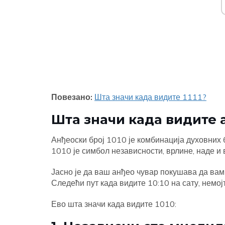
Повезано:
Шта значи када видите 1111?
Шта значи када видите а
Анђеоски број 1010 је комбинација духовних б
1010 је симбол независности, врлине, наде и 
Јасно је да ваш анђео чувар покушава да ва
Следећи пут када видите 10:10 на сату, немој
Ево шта значи када видите 1010: