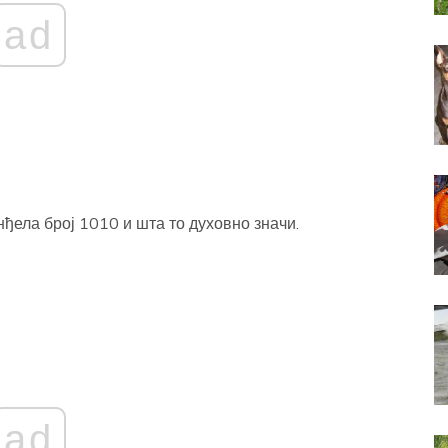
ad
нђела број 1010 и шта то духовно значи.
ad