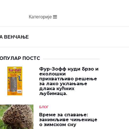
Категорије
ЗА ВЕНЧАЊЕ
ОПУЛАР ПОСТС
Фур-Зофф нуди брзо и
еколошки
прихватљиво решење
за лако уклањање
длака кућних
љубимаца.
БЛОГ
Време за спавање:
занимљиве чињенице
о зимском сну