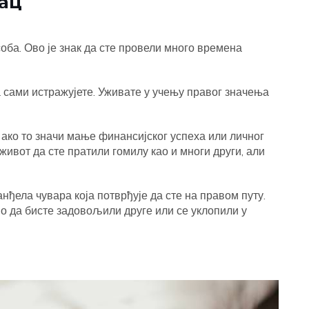
лац
оба. Ово је знак да сте провели много времена
а сами истражујете. Уживате у учењу правог значења
 ако то значи мање финансијског успеха или личног
живот да сте пратили гомилу као и многи други, али
ђела чувара која потврђује да сте на правом путу.
о да бисте задовољили друге или се уклопили у