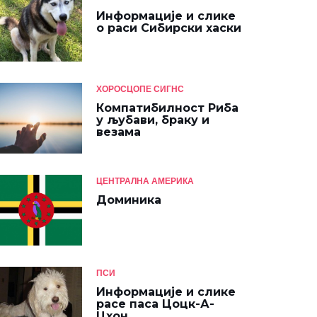
Информације и слике
о раси Сибирски хаски
ХОРОСЦОПЕ СИГНС
Компатибилност Риба
у љубави, браку и
везама
ЦЕНТРАЛНА АМЕРИКА
Доминика
ПСИ
Информације и слике
расе паса Цоцк-А-
Цхон