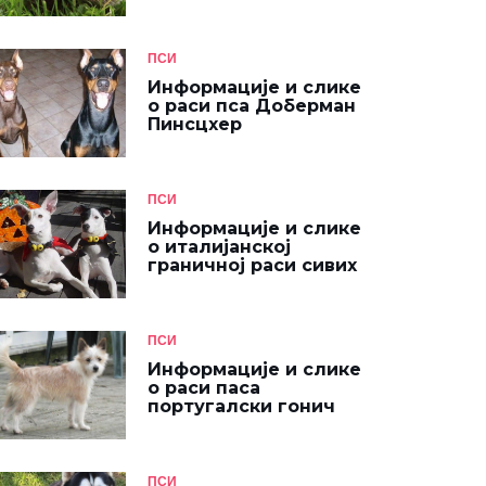
ПСИ
Информације и слике
о раси пса Доберман
Пинсцхер
ПСИ
Информације и слике
о италијанској
граничној раси сивих
ПСИ
Информације и слике
о раси паса
португалски гонич
ПСИ