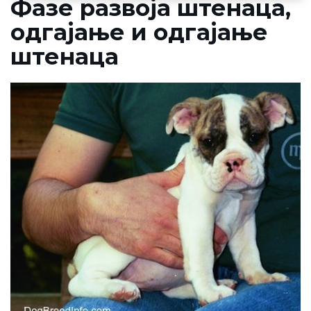
Фазе развоја штенаца,
одгајање и одгајање
штенаца