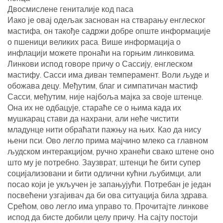
Двосмислене гениталије код паса
Иако је овај одељак заснован на стварању енглеског
мастифа, он такође садржи добре опште информације
о пшеници великих раса. Више информација о
инфлацији можете пронаћи на горњим линковима.
Линкови испод говоре причу о Сассију, енглеском
мастифу. Сасси има диван темперамент. Воли људе и
обожава децу. Међутим, благ и симпатичан мастиф
Сасси, међутим, није најбоља мајка за своје штенце.
Она их не одбацује, стараће се о њима када их
мушкарац стави да нахрани, али неће чистити
младунце нити обраћати пажњу на њих. Као да нису
њени пси. Ово легло прима мајчино млеко са главном
људском интеракцијом, ручно хранећи свако штене оно
што му је потребно. Заузврат, штенци ће бити супер
социјализовани и бити одлични кућни љубимци, али
посао који је укључен је запањујући. Потребан је један
посвећени узгајивач да би ова ситуација била здрава.
Срећом, ово легло има управо то. Прочитајте линкове
испод да бисте добили целу причу. На сајту постоји