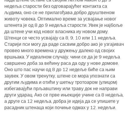
недеља старости без одговарајућег контакта са
људима, оно се не прилагођава добро друштвеном
животу човека. Оптимално време за усвајање новог
штенета је од 8 до 9 недеља старости. Увек је најбоље
да штене учи код новог власника иу новом дому.
Штенци се често усвајају са 8, 9, 10 или 11 недеља.
Старији пси могу да раде сасвим добро ако је узгајивач
провео много времена у дружењу далеко од својих
вршњака. У идеалном случају, чини се да је 9 недеља
савршено доба за већину раса да оду у нове домове.
Оно што пас научи од 8 до 12 недеље биће са њим
заувек. У овом тренутку, штене се мора упознати са
другим људима и отићи у шетњу тротоаром (улицом)
избегавајући прљавштину или траву док не направи
други ударац. Ако се прве ињекције учине са 8 недеља,
а друге са 12 недеља, добра је идеја да се упишете у
расадник штенаца који почиње одмах у 12. недељи.