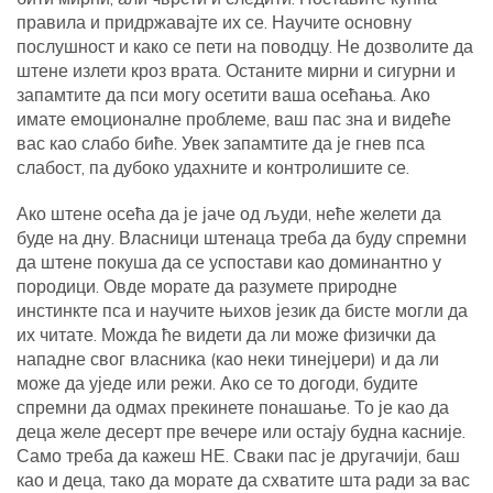
правила и придржавајте их се. Научите основну
послушност и како се пети на поводцу. Не дозволите да
штене излети кроз врата. Останите мирни и сигурни и
запамтите да пси могу осетити ваша осећања. Ако
имате емоционалне проблеме, ваш пас зна и видеће
вас као слабо биће. Увек запамтите да је гнев пса
слабост, па дубоко удахните и контролишите се.
Ако штене осећа да је јаче од људи, неће желети да
буде на дну. Власници штенаца треба да буду спремни
да штене покуша да се успостави као доминантно у
породици. Овде морате да разумете природне
инстинкте пса и научите њихов језик да бисте могли да
их читате. Можда ће видети да ли може физички да
нападне свог власника (као неки тинејџери) и да ли
може да уједе или режи. Ако се то догоди, будите
спремни да одмах прекинете понашање. То је као да
деца желе десерт пре вечере или остају будна касније.
Само треба да кажеш НЕ. Сваки пас је другачији, баш
као и деца, тако да морате да схватите шта ради за вас