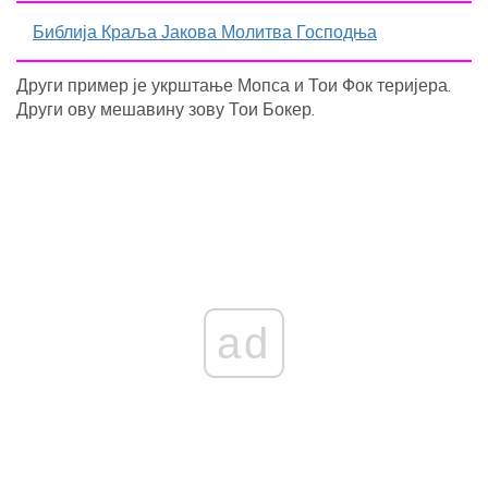
Библија Краља Јакова Молитва Господња
Други пример је укрштање Мопса и Тои Фок теријера.
Други ову мешавину зову Тои Бокер.
ad