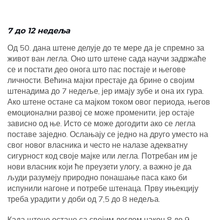
7 до 12 недеља
Од 50. дана штене делује до те мере да је спремно за
живот ван легла. Оно што штене сада научи задржаће
се и постати део онога што пас постаје и његове
личности. Већина мајки престаје да брине о својим
штенадима до 7 недеље, јер имају зубе и она их гура.
Ако штене остане са мајком током овог периода, његов
емоционални развој се може променити, јер остаје
зависно од ње. Исто се може догодити ако се легла
поставе заједно. Ослањају се једно на друго уместо на
свог новог власника и често не налазе адекватну
сигурност код своје мајке или легла. Потребан им је
нови власник који ће преузети улогу, а важно је да
људи разумеју природно понашање паса како би
испунили нагоне и потребе штенаца. Прву ињекцију
треба урадити у доби од 7,5 до 8 недеља.
Када штене остане са својим леглом након 8 до 9