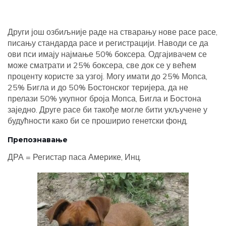
Други још озбиљније раде на стварању нове расе расе,
писању стандарда расе и регистрацији. Наводи се да
ови пси имају најмање 50% боксера. Одгајивачем се
може сматрати и 25% боксера, све док се у већем
проценту користе за узгој. Могу имати до 25% Мопса,
25% Бигла и до 50% Бостонског теријера, да не
прелази 50% укупног броја Мопса, Бигла и Бостона
заједно. Друге расе би такође могле бити укључене у
будућности како би се проширио генетски фонд.
Препознавање
ДРА = Регистар паса Америке, Инц.