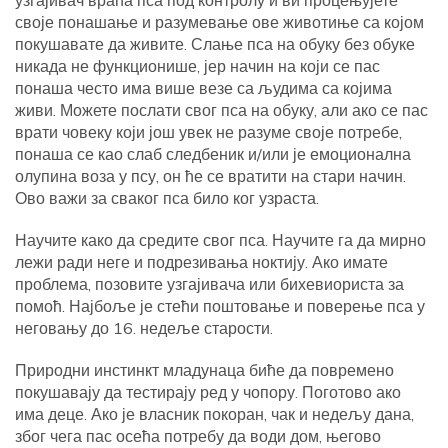
своје понашање и разумевање ове животиње са којом
покушавате да живите. Слање пса на обуку без обуке
никада не функционише, јер начин на који се пас
понаша често има више везе са људима са којима
живи. Можете послати свог пса на обуку, али ако се пас
врати човеку који још увек не разуме своје потребе,
понаша се као слаб следбеник и/или је емоционална
олупина воза у псу, он ће се вратити на стари начин.
Ово важи за сваког пса било ког узраста.
Научите како да средите свог пса. Научите га да мирно
лежи ради неге и подрезивања ноктију. Ако имате
проблема, позовите узгајивача или бихевиориста за
помоћ. Најбоље је стећи поштовање и поверење пса у
неговању до 16. недеље старости.
Природни инстинкт младунаца биће да повремено
покушавају да тестирају ред у чопору. Поготово ако
има деце. Ако је власник покоран, чак и недељу дана,
због чега пас осећа потребу да води дом, његово