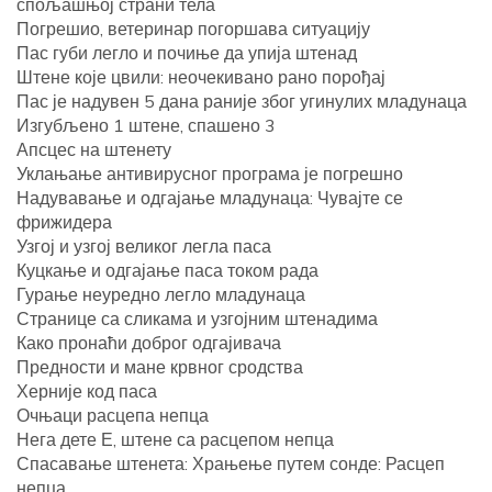
спољашњој страни тела
Погрешио, ветеринар погоршава ситуацију
Пас губи легло и почиње да упија штенад
Штене које цвили: неочекивано рано порођај
Пас је надувен 5 дана раније због угинулих младунаца
Изгубљено 1 штене, спашено 3
Апсцес на штенету
Уклањање антивирусног програма је погрешно
Надувавање и одгајање младунаца: Чувајте се
фрижидера
Узгој и узгој великог легла паса
Куцкање и одгајање паса током рада
Гурање неуредно легло младунаца
Странице са сликама и узгојним штенадима
Како пронаћи доброг одгајивача
Предности и мане крвног сродства
Херније код паса
Очњаци расцепа непца
Нега дете Е, штене са расцепом непца
Спасавање штенета: Храњење путем сонде: Расцеп
непца