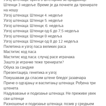
Штенци 3 недеље: Време је да почнете да тренирате
на ношу
Узгој штенаца: Штенци 4. недеље
Узгој штенаца: Штенци 5. недеље
Узгој штенаца: Штенци, 6. недеља
Узгој штенаца: Штенци од 6 до 7,5 недеља
Узгој штенаца: Штенци 8 недеља
Узгој штенаца: Штенци од 8 до 12 недеља
Пилетина и узгој паса великих раса
Маститис код паса
Маститис код паса: случај расе играчака
Зашто је играчке теже тренирати?
Обука за сандуке
Презентација, генетика и узгој
Покушавам да спасим штене бледог јазавчара
Приче о одгајању и васпитању штенаца: Рођена три
штенета
Надувавање и подизање штенаца: Не преживе увек
сви штенци
Разношење и подизање штенаца: позив у средњем