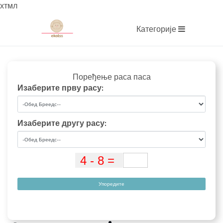
хтмл
Категорије
Поређење раса паса
Изаберите прву расу:
Изаберите другу расу:
Упоредите