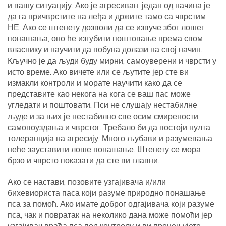
и вашу ситуацију. Ако је агресиван, један од начина је
да га причврстите на леђа и држите тамо са чврстим
НЕ. Ако се штенету дозволи да се извуче због лошег
понашања, оно ће изгубити поштовање према свом
власнику и научити да побуна долази на свој начин.
Кључно је да људи буду мирни, самоуверени и чврсти у
исто време. Ако вичете или се љутите јер сте ви
измакли контроли и морате научити како да се
представите као некога на кога се ваш пас може
угледати и поштовати. Пси не слушају нестабилне
људе и за њих је нестабилно све осим смирености,
самопоуздања и чврстог. Требало би да постоји нулта
толеранција на агресију. Много љубави и разумевања
неће зауставити лоше понашање. Штенету се мора
брзо и чврсто показати да сте ви главни.
Ако се настави, позовите узгајивача и/или
бихевиориста паса који разуме природно понашање
пса за помоћ. Ако имате доброг одгајивача који разуме
пса, чак и повратак на неколико дана може помоћи јер
узгајивач враћа пса под контролу и ви процењујете