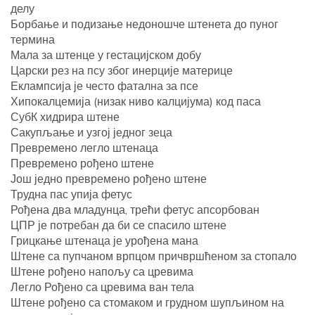
делу
Борбање и подизање недоношче штенета до пуног
термина
Мала за штенце у гестацијском добу
Царски рез на псу због инерције материце
Еклампсија је често фатална за псе
Хипокалцемија (низак ниво калцијума) код паса
СубК хидрира штене
Сакупљање и узгој једног зеца
Превремено легло штенаца
Превремено рођено штене
Још једно превремено рођено штене
Трудна пас упија фетус
Рођена два младунца, трећи фетус апсорбован
ЦПР је потребан да би се спасило штене
Грицкање штенаца је урођена мана
Штене са пупчаном врпцом причвршћеном за стопало
Штене рођено напољу са цревима
Легло Рођено са цревима ван тела
Штене рођено са стомаком и грудном шупљином на