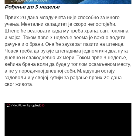
Рођење до 3 недеље
Првих 20 дана младунчета није способно за много
учења. Ментални капацитет је скоро непостојећи.
Штене ће реаговати када му треба храна, сан, топлина
и мајка. Током прве 3 недеље веома је важно водити
рачуна и о брани. Она ће заузврат пазити на штенце.
Човек треба да рукује штенадима једном или два пута
дневно и свакодневно их мери. Током прве 3 недеље,
већина брана воли да буде у топлом осамљеном месту,
а не у породичној дневној соби. Младунци остају
задовољни у својој кутији за рађање првих 20 дана
свог живота.