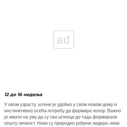
ad
12 до 16 недеља
У овом узрасту, штене је удобно у свом новом дому и
инстинктивно осећа потребу да формира чопор. Важно
је имати на уму да су сви штенци до тада формирали
општу личност. Неки су природно рођени лидери, неки