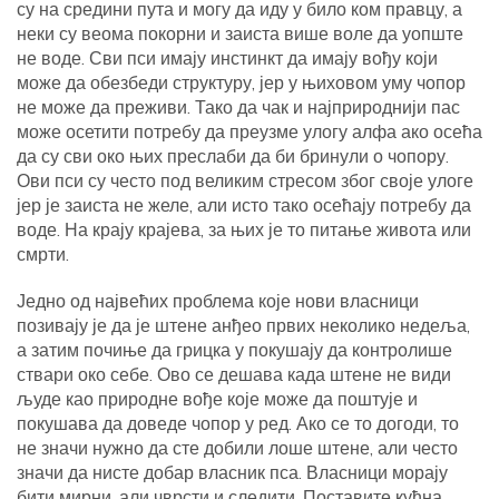
су на средини пута и могу да иду у било ком правцу, а
неки су веома покорни и заиста више воле да уопште
не воде. Сви пси имају инстинкт да имају вођу који
може да обезбеди структуру, јер у њиховом уму чопор
не може да преживи. Тако да чак и најприроднији пас
може осетити потребу да преузме улогу алфа ако осећа
да су сви око њих преслаби да би бринули о чопору.
Ови пси су често под великим стресом због своје улоге
јер је заиста не желе, али исто тако осећају потребу да
воде. На крају крајева, за њих је то питање живота или
смрти.
Једно од највећих проблема које нови власници
позивају је да је штене анђео првих неколико недеља,
а затим почиње да грицка у покушају да контролише
ствари око себе. Ово се дешава када штене не види
људе као природне вође које може да поштује и
покушава да доведе чопор у ред. Ако се то догоди, то
не значи нужно да сте добили лоше штене, али често
значи да нисте добар власник пса. Власници морају
бити мирни, али чврсти и следити. Поставите кућна