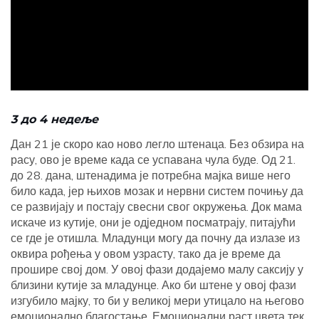
ad
3 до 4 недеље
Дан 21 је скоро као ново легло штенаца. Без обзира на
расу, ово је време када се успавана чула буде. Од 21.
до 28. дана, штенадима је потребна мајка више него
било када, јер њихов мозак и нервни систем почињу да
се развијају и постају свесни свог окружења. Док мама
искаче из кутије, они је одједном посматрају, питајући
се где је отишла. Младунци могу да почну да излазе из
оквира рођења у овом узрасту, тако да је време да
прошире свој дом. У овој фази додајемо малу саксију у
близини кутије за младунце. Ако би штене у овој фази
изгубило мајку, то би у великој мери утицало на његово
емоционално благостање. Емоционални раст цвета тек