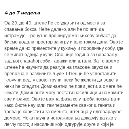
4 до 7 недеља
Од 29. до 49. штене ће се удаљити од места за
спавање бокса. Неће далеко, али ће почети да
истражује. Тренутно проширујемо њихову област да
бисмо додали простор за игру и јело током дана. Ово је
време да их преместите у кухињу и породичну собу, где
се живот одвија у кући. Ово није година за боравак у
задњој спаваћој соби, гаражи или штали. За то време
штене ће научити да реагује на гласове, звукове и
препознаје различите људе. Штенци ће успоставити
'кључни ред' у својој групи, неки ће желети да воде, а
неки ће следити. Доминантни ће први јести, а омеге ће
чекати. Доминанти могу постати насилници и намамити
све играчке. Ово је важна фаза коју треба посматрати
како бисте научили темпераменте сваког штенета и
треба је користити за смештај штенаца у одговарајуће
домове. Нека научна истраживања доказују да ако у
леглу постоји насилник који одгурује друге и који је