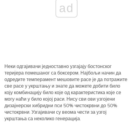
ad
Неки одгајивачи једноставно узгајају бостонског
теријера помешаног са боксером. Најбољи начин да
одредите темперамент мешовите расе је да потражите
све расе у укрштању и знате да можете добити било
коју комбинацију било које од карактеристика које се
могу наћи у било којој раси. Нису сви ови узгојени
дизајнерски хибридни пси 50% чистокрвни до 50%
чистокрвни. Узгајивачи су веома чести за узгој
укрштања са неколико генерација.