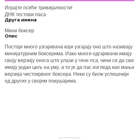
Играјте псеће тривијалности!
ДНК тестови паса
Друга имена
Мини боксер
Опис
Постоји много узгајивача који узгајају оно што називају
минијатурним боксерима. Иако многи одгајивачи имају
своју верзију онога што улази у гене пса, чини се да сви
имају један циљ на уму, а то је да пас изгледа као мања
верзија чистокрвног боксера. Неки су били успешнији
од других у својим покушајима.