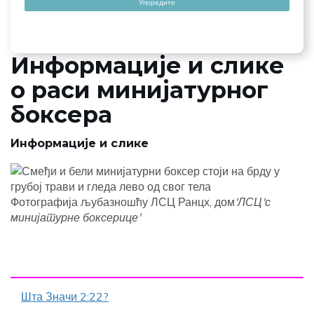
Упоредите
Информације и слике
о раси минијатурног
боксера
Информације и слике
Фотографија љубазношћу ЛСЦ Ранцх, дом
'ЛСЦ'с
минијатурне боксерице'
Шта Значи 2:22?