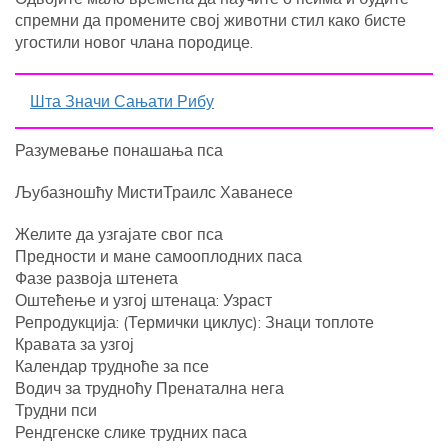
спремни да промените свој животни стил како бисте
угостили новог члана породице.
Шта Значи Сањати Рибу
Разумевање понашања пса
Љубазношћу МистиТраилс Хаванесе
Желите да узгајате свог пса
Предности и мане самооплодних паса
Фазе развоја штенета
Оштећење и узгој штенаца: Узраст
Репродукција: (Термички циклус): Знаци топлоте
Кравата за узгој
Календар трудноће за псе
Водич за трудноћу Пренатална нега
Трудни пси
Рендгенске слике трудних паса