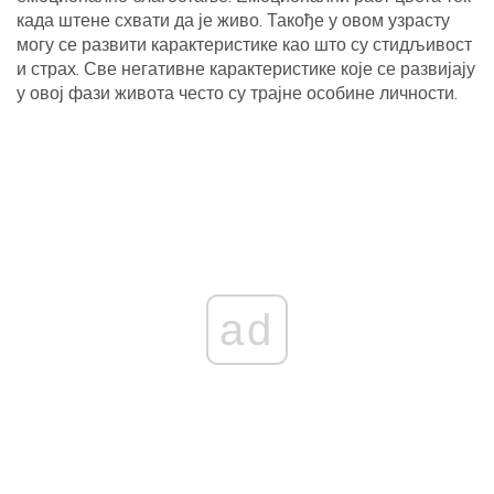
када штене схвати да је живо. Такође у овом узрасту
могу се развити карактеристике као што су стидљивост
и страх. Све негативне карактеристике које се развијају
у овој фази живота често су трајне особине личности.
ad