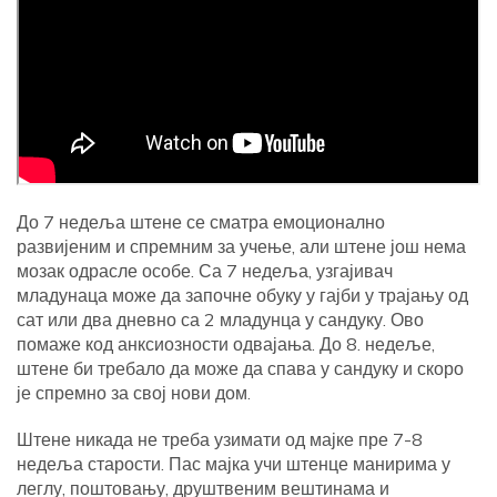
До 7 недеља штене се сматра емоционално
развијеним и спремним за учење, али штене још нема
мозак одрасле особе. Са 7 недеља, узгајивач
младунаца може да започне обуку у гајби у трајању од
сат или два дневно са 2 младунца у сандуку. Ово
помаже код анксиозности одвајања. До 8. недеље,
штене би требало да може да спава у сандуку и скоро
је спремно за свој нови дом.
Штене никада не треба узимати од мајке пре 7-8
недеља старости. Пас мајка учи штенце манирима у
леглу, поштовању, друштвеним вештинама и