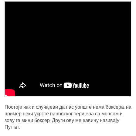
Постоје чак и случајеви да пас уопште нема боксера, на
пример неки укрсте пацовског теријера са мопсом и
зову га мини боксер. Други ову мешавину називају
Пуггат.