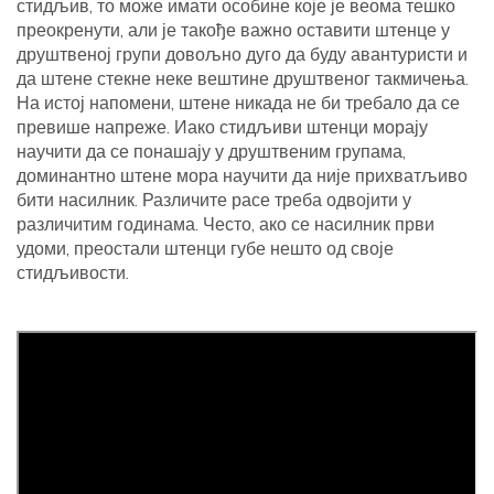
стидљив, то може имати особине које је веома тешко
преокренути, али је такође важно оставити штенце у
друштвеној групи довољно дуго да буду авантуристи и
да штене стекне неке вештине друштвеног такмичења.
На истој напомени, штене никада не би требало да се
превише напреже. Иако стидљиви штенци морају
научити да се понашају у друштвеним групама,
доминантно штене мора научити да није прихватљиво
бити насилник. Различите расе треба одвојити у
различитим годинама. Често, ако се насилник први
удоми, преостали штенци губе нешто од своје
стидљивости.