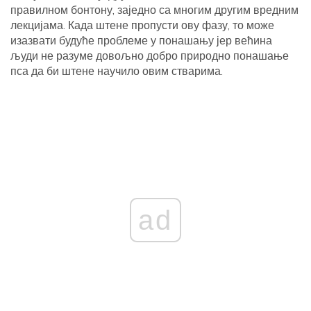
правилном бонтону, заједно са многим другим вредним
лекцијама. Када штене пропусти ову фазу, то може
изазвати будуће проблеме у понашању јер већина
људи не разуме довољно добро природно понашање
пса да би штене научило овим стварима.
ad