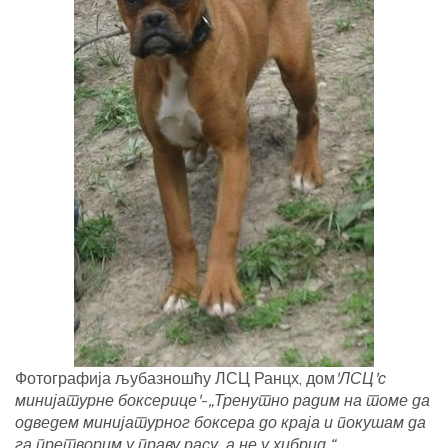
Фотографија љубазношћу ЛСЦ Ранцх, дом
'ЛСЦ'с
минијатурне боксерице'
-
„Тренутно радим на томе да
одведем минијатурног боксера до краја и покушам да
га претворим у праву расу, а не у хибрид.“