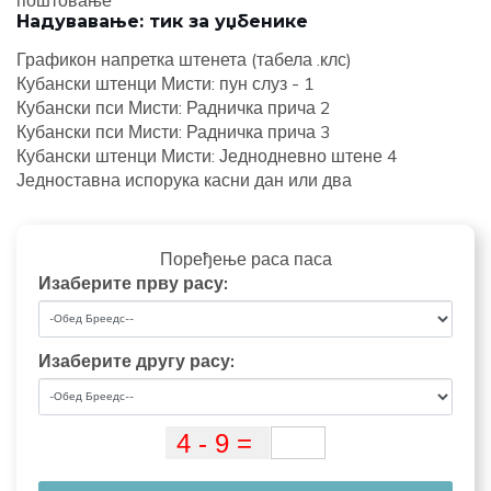
Надувавање: тик за уџбенике
Графикон напретка штенета (табела .клс)
Кубански штенци Мисти: пун слуз - 1
Кубански пси Мисти: Радничка прича 2
Кубански пси Мисти: Радничка прича 3
Кубански штенци Мисти: Једнодневно штене 4
Једноставна испорука касни дан или два
Поређење раса паса
Изаберите прву расу:
Изаберите другу расу: