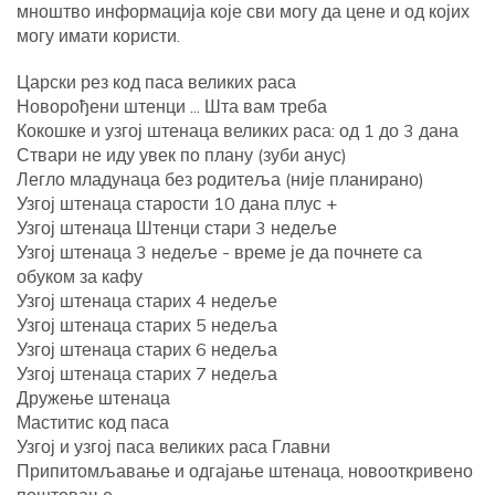
мноштво информација које сви могу да цене и од којих
могу имати користи.
Царски рез код паса великих раса
Новорођени штенци ... Шта вам треба
Кокошке и узгој штенаца великих раса: од 1 до 3 дана
Ствари не иду увек по плану (зуби анус)
Легло младунаца без родитеља (није планирано)
Узгој штенаца старости 10 дана плус +
Узгој штенаца Штенци стари 3 недеље
Узгој штенаца 3 недеље - време је да почнете са
обуком за кафу
Узгој штенаца старих 4 недеље
Узгој штенаца старих 5 недеља
Узгој штенаца старих 6 недеља
Узгој штенаца старих 7 недеља
Дружење штенаца
Маститис код паса
Узгој и узгој паса великих раса Главни
Припитомљавање и одгајање штенаца, новооткривено
поштовање