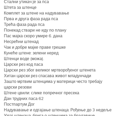
Стални утикач је за пса
Штета за штенце
Комплет за штене на надувавање
Прва и друга фаза рада пса
Трећа фаза рада пса
Понекад ствари не иду по плану
Пас мајка скоро умире 6. дана
Несрећни штенад
Чак и добре мајке праве грешке
Кунеће штене: зелени неред
Штенци воде (можа).
Царски рез код паса
Царски рез због великог мртворођеног штенета
Хитан царски рез спасава живот младунчади
Зашто мртвим штенцима у материци често требају
царски резови
Штене цвили: слике попречног пресека
Дан трудних паса 62
Постпартум Дог
Надувавање и одгајање штенаца: Рођење до 3 недеље
Узгој штенаца: брига о штенцима за брадавице