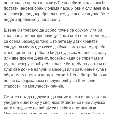
поштовање према власнику ће ослабити и власник ће
постати инфериоран у очима паса. У овим случајевима,
власник је предодређен да поседује пса и сигурно ћете
видети проблеме у понашању.
Штене би требало да добро почне са обуком у гајби
када напусти одгајивачницу. Помозите свом штенету да
се осећа безбедно тако што ћете му дати кревет и
сандук на месту где може да буде само када му треба
мало времена. Требало би да буде спаковано за једну
или две дремке дневно, посебно када се спремате и
једете вечеру, и ноћу. Никада не би требало да трчи по
кући све док не напуни 6 месеци или разбијање куће и
обука могу постати веома тешки. Штене би требало да
почне са формалном послушношћу са 6 месеци
старости, по могућности раније.
Сетите се када одлучите да удомите пса и одлучите да
уведете животињу у свој дом. Животиња није људско
дете и људи се не рађају са псећим инстинктима.
Одвојите мало времена да научите о псима и будите